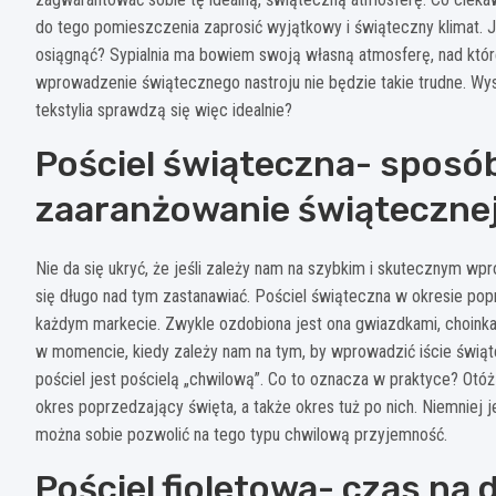
do tego pomieszczenia zaprosić wyjątkowy i świąteczny klimat. J
osiągnąć? Sypialnia ma bowiem swoją własną atmosferę, nad które
wprowadzenie świątecznego nastroju nie będzie takie trudne. Wys
tekstylia sprawdzą się więc idealnie?
Pościel świąteczna- sposób
zaaranżowanie świątecznej 
Nie da się ukryć, że jeśli zależy nam na szybkim i skutecznym wp
się długo nad tym zastanawiać. Pościel świąteczna w okresie pop
każdym markecie. Zwykle ozdobiona jest ona gwiazdkami, choinkami
w momencie, kiedy zależy nam na tym, by wprowadzić iście świątec
pościel jest pościelą „chwilową”. Co to oznacza w praktyce? Otó
okres poprzedzający święta, a także okres tuż po nich. Niemniej 
można sobie pozwolić na tego typu chwilową przyjemność.
Pościel fioletowa- czas na