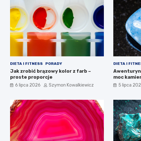
DIETA I FITNESS
PORADY
DIETA I FITN
Jak zrobić brązowy kolor z farb –
Awenturyn 
proste proporcje
moc kamie
6 lipca 2026
Szymon Kowalkiewicz
5 lipca 20