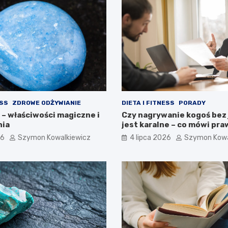
ESS
ZDROWE ODŻYWIANIE
DIETA I FITNESS
PORADY
– właściwości magiczne i
Czy nagrywanie kogoś bez
nia
jest karalne – co mówi pr
26
Szymon Kowalkiewicz
4 lipca 2026
Szymon Kowa