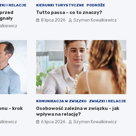
ZKI I RELACJE
KIERUNKI TURYSTYCZNE
PODRÓŻE
 przed
Tutto passa – co to znaczy?
ygnały
8 lipca 2026
Szymon Kowalkiewicz
lkiewicz
KOMUNIKACJA W ZWIĄZKU
ZWIĄZKI I RELACJE
nu – krok
Osobowość zależna w związku – jak
wpływa na relację?
lkiewicz
6 lipca 2026
Szymon Kowalkiewicz