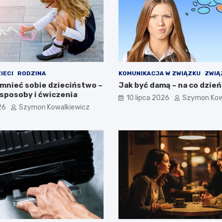
IECI
RODZINA
KOMUNIKACJA W ZWIĄZKU
ZWIĄ
mnieć sobie dzieciństwo –
Jak być damą – na co dzień
sposoby i ćwiczenia
10 lipca 2026
Szymon Kow
26
Szymon Kowalkiewicz