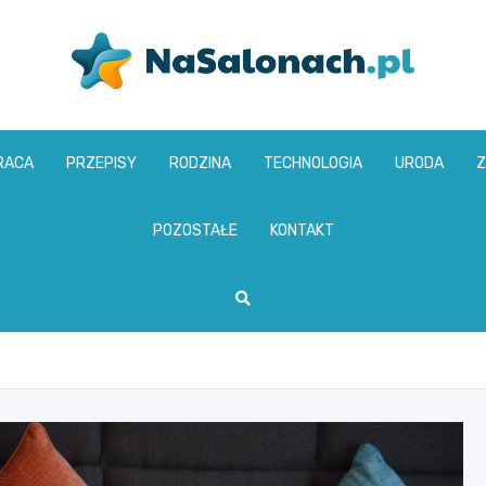
nasalonach.pl
RACA
PRZEPISY
RODZINA
TECHNOLOGIA
URODA
Z
POZOSTAŁE
KONTAKT