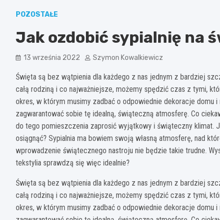
POZOSTAŁE
Jak ozdobić sypialnię na 
13 września 2022
Szymon Kowalkiewicz
Święta są bez wątpienia dla każdego z nas jednym z bardziej sz
całą rodziną i co najważniejsze, możemy spędzić czas z tymi, któ
okres, w którym musimy zadbać o odpowiednie dekoracje domu i 
zagwarantować sobie tę idealną, świąteczną atmosferę. Co cieka
do tego pomieszczenia zaprosić wyjątkowy i świąteczny klimat. J
osiągnąć? Sypialnia ma bowiem swoją własną atmosferę, nad które
wprowadzenie świątecznego nastroju nie będzie takie trudne. Wys
tekstylia sprawdzą się więc idealnie?
Święta są bez wątpienia dla każdego z nas jednym z bardziej sz
całą rodziną i co najważniejsze, możemy spędzić czas z tymi, któ
okres, w którym musimy zadbać o odpowiednie dekoracje domu i 
zagwarantować sobie tę idealną, świąteczną atmosferę. Co cieka