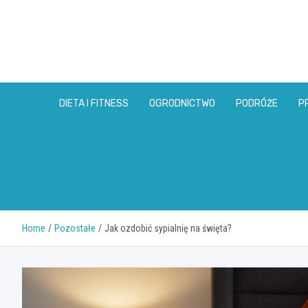
Skip
to
content
DIETA I FITNESS
OGRODNICTWO
PODRÓŻE
P
Home
Pozostałe
Jak ozdobić sypialnię na święta?