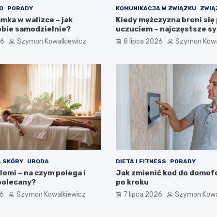
O
PORADY
KOMUNIKACJA W ZWIĄZKU
ZWIĄ
mka w walizce – jak
Kiedy mężczyzna broni się
obie samodzielnie?
uczuciem – najczęstsze s
26
Szymon Kowalkiewicz
8 lipca 2026
Szymon Kowa
 SKÓRY
URODA
DIETA I FITNESS
PORADY
lomi – na czym polega i
Jak zmienić kod do domofo
polecany?
po kroku
26
Szymon Kowalkiewicz
7 lipca 2026
Szymon Kowa