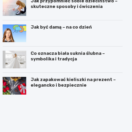
Jak przypomnieć sobie dzieciństwo –
skuteczne sposoby i ćwiczenia
Jak być damą – na co dzień
Co oznacza biała suknia ślubna –
symbolika i tradycja
Jak zapakować kieliszki na prezent –
elegancko i bezpiecznie