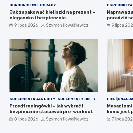
OGRODNICTWO
PORADY
OGRODNICTW
Jak zapakować kieliszki na prezent –
Naprawa za
elegancko i bezpiecznie
poradzić s
9 lipca 2026
Szymon Kowalkiewicz
9 lipca 20
SUPLEMENTACJA DIETY
SUPLEMENTY DIETY
PIELĘGNACJA
Przedtreningówki – jak wybrać i
Masaż lomi 
bezpiecznie stosować pre-workout
komu jest 
8 lipca 2026
Szymon Kowalkiewicz
7 lipca 20