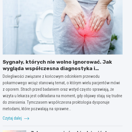
Sygnały, których nie wolno ignorować. Jak
wygląda współczesna diagnostyka i
profilaktyka w proktologii?
Dolegliwości związane z końcowym odcinkiem przewodu
pokarmowego wciąż stanowią temat, o którym wielu pacjentów mówi
z oporem. Strach przed badaniem oraz wstyd często sprawiają, że
wizyta u lekarza jest odkładana na moment, gdy objawy stają się trudne
do zniesienia. Tymczasem współczesna proktologia dysponuje
metodami, które pozwalają na sprawne…
Czytaj dalej