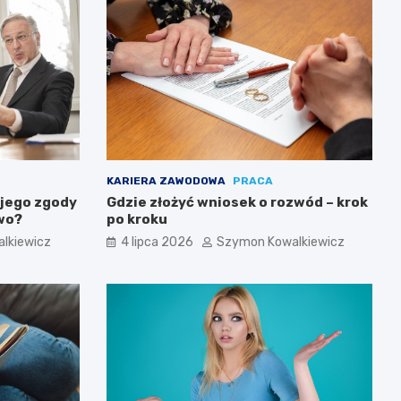
KARIERA ZAWODOWA
PRACA
 jego zgody
Gdzie złożyć wniosek o rozwód – krok
awo?
po kroku
lkiewicz
4 lipca 2026
Szymon Kowalkiewicz