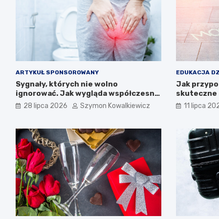
ARTYKUŁ SPONSOROWANY
EDUKACJA DZ
Sygnały, których nie wolno
Jak przypo
ignorować. Jak wygląda współczesna
skuteczne 
diagnostyka i profilaktyka w
28 lipca 2026
Szymon Kowalkiewicz
11 lipca 20
proktologii?