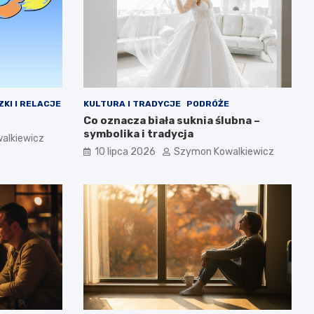
ZKI I RELACJE
KULTURA I TRADYCJE
PODRÓŻE
Co oznacza biała suknia ślubna –
symbolika i tradycja
alkiewicz
10 lipca 2026
Szymon Kowalkiewicz