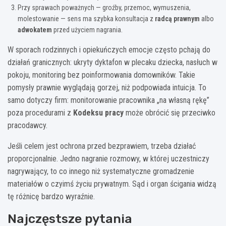
Przy sprawach poważnych — groźby, przemoc, wymuszenia,
molestowanie — sens ma szybka konsultacja z
radcą prawnym
albo
adwokatem
przed użyciem nagrania.
W sporach rodzinnych i opiekuńczych emocje często pchają do
działań granicznych: ukryty dyktafon w plecaku dziecka, nasłuch w
pokoju, monitoring bez poinformowania domowników. Takie
pomysły prawnie wyglądają gorzej, niż podpowiada intuicja. To
samo dotyczy firm: monitorowanie pracownika „na własną rękę”
poza procedurami z
Kodeksu pracy
może obrócić się przeciwko
pracodawcy.
Jeśli celem jest ochrona przed bezprawiem, trzeba działać
proporcjonalnie. Jedno nagranie rozmowy, w której uczestniczy
nagrywający, to co innego niż systematyczne gromadzenie
materiałów o czyimś życiu prywatnym. Sąd i organ ścigania widzą
tę różnicę bardzo wyraźnie.
Najczęstsze pytania