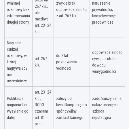
własnej
zwykle brak
naruszenie
267 k.k.,
rozmowy bez
odpowiedzialności
prywatności,
ale
informowania
z art. 267 k.k.
konsekwencje
możliwe
drugiej strony
pracownicze
art. 23–24
k.c.
Nagranie
cudzej
odpowiedzialność
rozmowy, w
do 2 lat
art. 267
cywilna i utrata
której
pozbawienia
k.k.
dowodu
nagrywający
wolności
wiarygodności
nie
uczestniczy
art. 23–24
Publikacja
k.c.,
zależy od
zadośćuczynienie,
nagrania lub
RODO,
kwalifikacji; często
nakaz usunięcia,
wysyłanie go
czasem
spór cywilny
szkoda
dalej
art. 81
zamiast karnego
reputacyjna
pr.aut.