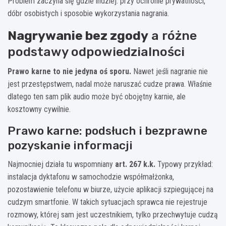
Problem zaczyna się gdzie indziej: przy ochronie prywatności,
dóbr osobistych i sposobie wykorzystania nagrania.
Nagrywanie bez zgody
a różne
podstawy odpowiedzialności
Prawo karne to nie jedyna oś sporu.
Nawet jeśli nagranie nie
jest przestępstwem, nadal może naruszać cudze prawa. Właśnie
dlatego ten sam plik audio może być obojętny karnie, ale
kosztowny cywilnie.
Prawo karne: podsłuch i bezprawne
pozyskanie informacji
Najmocniej działa tu wspomniany
art. 267 k.k.
Typowy przykład:
instalacja dyktafonu w samochodzie współmałżonka,
pozostawienie telefonu w biurze, użycie aplikacji szpiegującej na
cudzym smartfonie. W takich sytuacjach sprawca nie rejestruje
rozmowy, której sam jest uczestnikiem, tylko przechwytuje cudzą