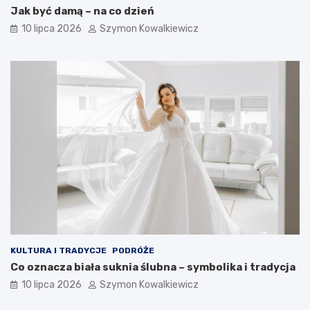
Jak być damą – na co dzień
10 lipca 2026
Szymon Kowalkiewicz
KULTURA I TRADYCJE
PODRÓŻE
Co oznacza biała suknia ślubna – symbolika i tradycja
10 lipca 2026
Szymon Kowalkiewicz