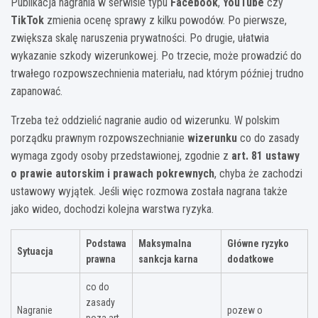
Publikacja nagrania w serwisie typu
Facebook
,
YouTube
czy
TikTok
zmienia ocenę sprawy z kilku powodów. Po pierwsze,
zwiększa skalę naruszenia prywatności. Po drugie, ułatwia
wykazanie szkody wizerunkowej. Po trzecie, może prowadzić do
trwałego rozpowszechnienia materiału, nad którym później trudno
zapanować.
Trzeba też oddzielić nagranie audio od wizerunku. W polskim
porządku prawnym rozpowszechnianie
wizerunku
co do zasady
wymaga zgody osoby przedstawionej, zgodnie z
art. 81 ustawy
o prawie autorskim i prawach pokrewnych
, chyba że zachodzi
ustawowy wyjątek. Jeśli więc rozmowa została nagrana także
jako wideo, dochodzi kolejna warstwa ryzyka.
Podstawa
Maksymalna
Główne ryzyko
Sytuacja
prawna
sankcja karna
dodatkowe
co do
zasady
Nagranie
pozew o
poza art.