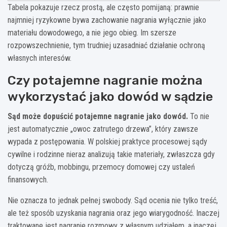
Tabela pokazuje rzecz prostą, ale często pomijaną: prawnie
najmniej ryzykowne bywa zachowanie nagrania wyłącznie jako
materiału dowodowego, a nie jego obieg. Im szersze
rozpowszechnienie, tym trudniej uzasadniać działanie ochroną
własnych interesów.
Czy potajemne nagranie można
wykorzystać jako dowód w sądzie
Sąd może dopuścić potajemne nagranie jako dowód.
To nie
jest automatycznie „owoc zatrutego drzewa”, który zawsze
wypada z postępowania. W polskiej praktyce procesowej sądy
cywilne i rodzinne nieraz analizują takie materiały, zwłaszcza gdy
dotyczą gróźb, mobbingu, przemocy domowej czy ustaleń
finansowych.
Nie oznacza to jednak pełnej swobody. Sąd ocenia nie tylko treść,
ale też sposób uzyskania nagrania oraz jego wiarygodność. Inaczej
traktowane jest nagranie rozmowy z własnym udziałem, a inaczej