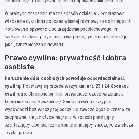
komunikację. To klasyczne pole dla odpowiedzialności karnej.
W praktyce znaczenie ma też sposób działania. Jednorazowe
włączenie dyktafonu podczas własnej rozmowy to co innego niż
instalowanie
spyware
albo urządzenia podsłuchowego. Im
bardziej działanie przypomina inwigilację, tym trudniej bronić je
jako „zabezpieczanie dowodu”.
Prawo cywilne: prywatność i dobra
osobiste
Naruszenie dóbr osobistych powoduje odpowiedzialność
cywilną.
Podstawą są przede wszystkim
art. 23 i 24 Kodeksu
cywilnego
. Chronione są m.in. prywatność, cześć, wizerunek,
tajemnica komunikowania się. Samo utrwalenie czyjejś
wypowiedzi bez wiedzy tej osoby nie zawsze będzie uznane za
bezprawne, ale już użycie nagrania w sposób poniżający,
szantażujący albo publicznie kompromitujący znacząco zwiększa
ryzyko pozwu.