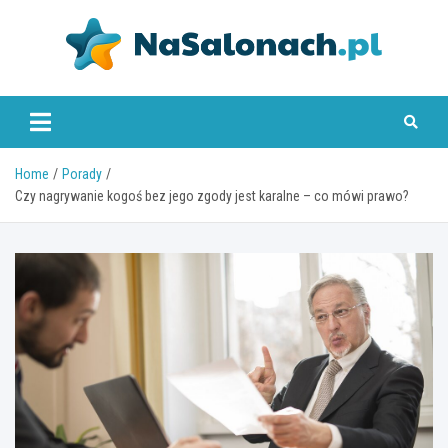
Skip
to
content
nasalonach.pl
Home
Porady
Czy nagrywanie kogoś bez jego zgody jest karalne – co mówi prawo?