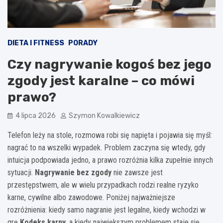
DIETA I FITNESS
PORADY
Czy nagrywanie kogoś bez jego
zgody jest karalne – co mówi
prawo?
4 lipca 2026
Szymon Kowalkiewicz
Telefon leży na stole, rozmowa robi się napięta i pojawia się myśl:
nagrać to na wszelki wypadek. Problem zaczyna się wtedy, gdy
intuicja podpowiada jedno, a prawo rozróżnia kilka zupełnie innych
sytuacji.
Nagrywanie bez zgody
nie zawsze jest
przestępstwem, ale w wielu przypadkach rodzi realne ryzyko
karne, cywilne albo zawodowe. Poniżej najważniejsze
rozróżnienia: kiedy samo nagranie jest legalne, kiedy wchodzi w
grę
Kodeks karny
, a kiedy największym problemem staje się