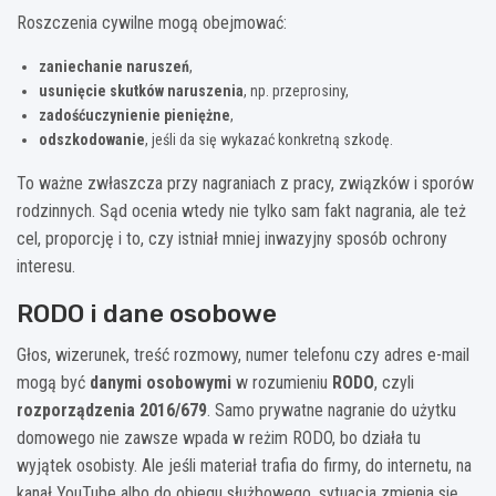
Roszczenia cywilne mogą obejmować:
zaniechanie naruszeń
,
usunięcie skutków naruszenia
, np. przeprosiny,
zadośćuczynienie pieniężne
,
odszkodowanie
, jeśli da się wykazać konkretną szkodę.
To ważne zwłaszcza przy nagraniach z pracy, związków i sporów
rodzinnych. Sąd ocenia wtedy nie tylko sam fakt nagrania, ale też
cel, proporcję i to, czy istniał mniej inwazyjny sposób ochrony
interesu.
RODO i dane osobowe
Głos, wizerunek, treść rozmowy, numer telefonu czy adres e-mail
mogą być
danymi osobowymi
w rozumieniu
RODO
, czyli
rozporządzenia 2016/679
. Samo prywatne nagranie do użytku
domowego nie zawsze wpada w reżim RODO, bo działa tu
wyjątek osobisty. Ale jeśli materiał trafia do firmy, do internetu, na
kanał YouTube albo do obiegu służbowego, sytuacja zmienia się