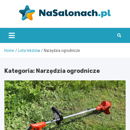
Skip
to
content
nasalonach.pl
Home
Lista tekstów
Narzędzia ogrodnicze
Kategoria:
Narzędzia ogrodnicze