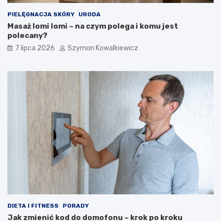
PIELĘGNACJA SKÓRY
URODA
Masaż lomi lomi – na czym polega i komu jest
polecany?
7 lipca 2026
Szymon Kowalkiewicz
DIETA I FITNESS
PORADY
Jak zmienić kod do domofonu – krok po kroku