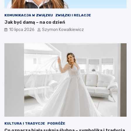
KOMUNIKACJA W ZWIĄZKU
ZWIĄZKI I RELACJE
Jak być damą – na co dzień
10 lipca 2026
Szymon Kowalkiewicz
KULTURA I TRADYCJE
PODRÓŻE
Co oznacza biała suknia ślubna – symbolika i tradycja