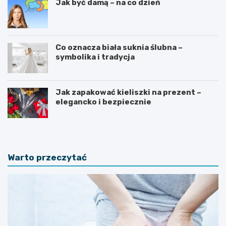
Jak być damą – na co dzień
Co oznacza biała suknia ślubna –
symbolika i tradycja
Jak zapakować kieliszki na prezent –
elegancko i bezpiecznie
Warto przeczytać