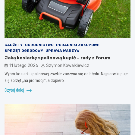
GADŻETY
OGRODNICTWO
PORADNIKI ZAKUPOWE
SPRZĘT OGRODOWY
UPRAWA WARZYW
Jaką kosiarkę spalinową kupić – rady z forum
11 lutego 2026
Szymon Kowalkiewicz
Wybór kosiarki spalinowej zwykle zaczyna się od błędu. Najpierw kupuje
się sprzęt „na promocji”, a dopiero…
Czytaj dalej