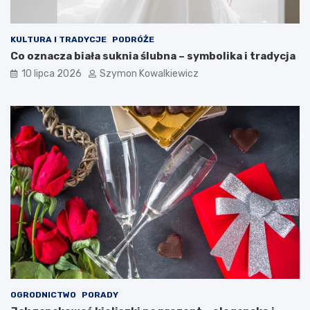
KULTURA I TRADYCJE
PODRÓŻE
Co oznacza biała suknia ślubna – symbolika i tradycja
10 lipca 2026
Szymon Kowalkiewicz
OGRODNICTWO
PORADY