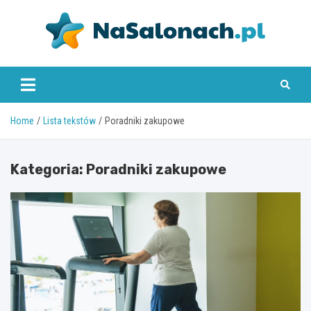
Skip
to
content
nasalonach.pl
Home
Lista tekstów
Poradniki zakupowe
Kategoria:
Poradniki zakupowe