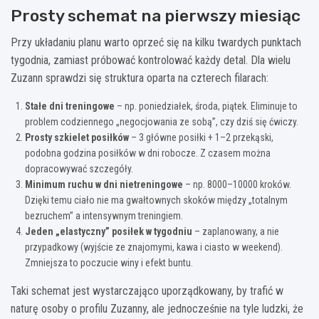
Prosty schemat na pierwszy miesiąc
Przy układaniu planu warto oprzeć się na kilku twardych punktach
tygodnia, zamiast próbować kontrolować każdy detal. Dla wielu
Zuzann sprawdzi się struktura oparta na czterech filarach:
Stałe dni treningowe
– np. poniedziałek, środa, piątek. Eliminuje to
problem codziennego „negocjowania ze sobą”, czy dziś się ćwiczy.
Prosty szkielet posiłków
– 3 główne posiłki + 1–2 przekąski,
podobna godzina posiłków w dni robocze. Z czasem można
dopracowywać szczegóły.
Minimum ruchu w dni nietreningowe
– np. 8000–10000 kroków.
Dzięki temu ciało nie ma gwałtownych skoków między „totalnym
bezruchem” a intensywnym treningiem.
Jeden „elastyczny” posiłek w tygodniu
– zaplanowany, a nie
przypadkowy (wyjście ze znajomymi, kawa i ciasto w weekend).
Zmniejsza to poczucie winy i efekt buntu.
Taki schemat jest wystarczająco uporządkowany, by trafić w
naturę osoby o profilu Zuzanny, ale jednocześnie na tyle ludzki, że