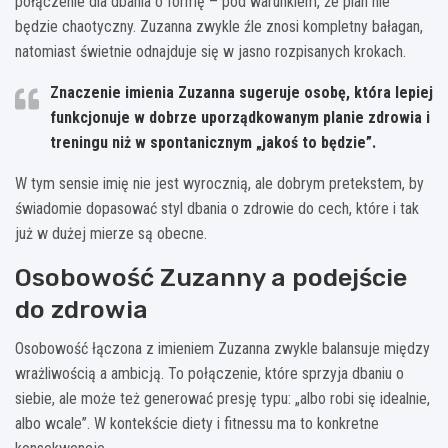
połączenie dla dbania o formę – pod warunkiem, że plan nie
będzie chaotyczny. Zuzanna zwykle źle znosi kompletny bałagan,
natomiast świetnie odnajduje się w jasno rozpisanych krokach.
Znaczenie imienia Zuzanna sugeruje osobę, która lepiej
funkcjonuje w dobrze uporządkowanym planie zdrowia i
treningu niż w spontanicznym „jakoś to będzie”.
W tym sensie imię nie jest wyrocznią, ale dobrym pretekstem, by
świadomie dopasować styl dbania o zdrowie do cech, które i tak
już w dużej mierze są obecne.
Osobowość Zuzanny a podejście
do zdrowia
Osobowość łączona z imieniem Zuzanna zwykle balansuje między
wrażliwością a ambicją. To połączenie, które sprzyja dbaniu o
siebie, ale może też generować presję typu: „albo robi się idealnie,
albo wcale”. W kontekście diety i fitnessu ma to konkretne