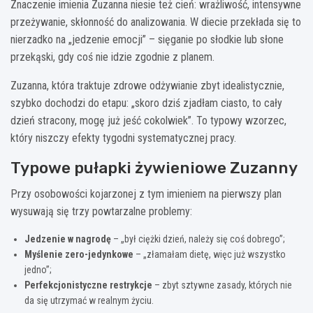
Znaczenie imienia Zuzanna niesie też cień: wrażliwość, intensywne
przeżywanie, skłonność do analizowania. W diecie przekłada się to
nierzadko na „jedzenie emocji” – sięganie po słodkie lub słone
przekąski, gdy coś nie idzie zgodnie z planem.
Zuzanna, która traktuje zdrowe odżywianie zbyt idealistycznie,
szybko dochodzi do etapu: „skoro dziś zjadłam ciasto, to cały
dzień stracony, mogę już jeść cokolwiek”. To typowy wzorzec,
który niszczy efekty tygodni systematycznej pracy.
Typowe pułapki żywieniowe Zuzanny
Przy osobowości kojarzonej z tym imieniem na pierwszy plan
wysuwają się trzy powtarzalne problemy:
Jedzenie w nagrodę
– „był ciężki dzień, należy się coś dobrego”;
Myślenie zero-jedynkowe
– „złamałam dietę, więc już wszystko
jedno”;
Perfekcjonistyczne restrykcje
– zbyt sztywne zasady, których nie
da się utrzymać w realnym życiu.