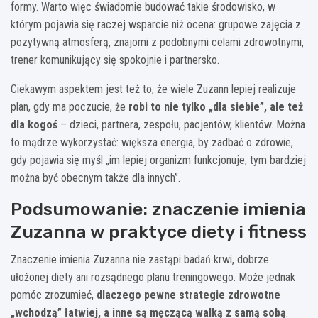
formy. Warto więc świadomie budować takie środowisko, w
którym pojawia się raczej wsparcie niż ocena: grupowe zajęcia z
pozytywną atmosferą, znajomi z podobnymi celami zdrowotnymi,
trener komunikujący się spokojnie i partnersko.
Ciekawym aspektem jest też to, że wiele Zuzann lepiej realizuje
plan, gdy ma poczucie, że
robi to nie tylko „dla siebie”, ale też
dla kogoś
– dzieci, partnera, zespołu, pacjentów, klientów. Można
to mądrze wykorzystać: większa energia, by zadbać o zdrowie,
gdy pojawia się myśl „im lepiej organizm funkcjonuje, tym bardziej
można być obecnym także dla innych”.
Podsumowanie: znaczenie imienia
Zuzanna w praktyce diety i fitness
Znaczenie imienia Zuzanna nie zastąpi badań krwi, dobrze
ułożonej diety ani rozsądnego planu treningowego. Może jednak
pomóc zrozumieć,
dlaczego pewne strategie zdrowotne
„wchodzą” łatwiej, a inne są męczącą walką z samą sobą
.