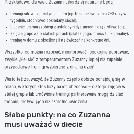
Przykładowo, dla wielu Zuzann najbardziej naturalne będą:
treningi siłowe z prostym planem (np. te same ćwiczenia 2–3 razy w
tygodniu, stopniowo dokładany ciężar),
bieganie lub marszobiegi z ustalonym dystansem i częstotliwością,
zajęcia grupowe o stałych porach (pilates, joga, fitness funkcjonalny),
trening w domu z określoną listą ćwiczeń na konkretne dni.
Wszystko, co można rozpisać, monitorować i spokojnie poprawiać,
zwykle „klei się” z temperamentem Zuzanny lepiej niż zupełnie
przypadkowe treningi wybierane z dnia na dzień.
Warto też zauważyć, że Zuzanny często dobrze odnajdują się w
rolach, w których ktoś liczy na ich obecność – dlatego zajęcia w
stałej grupie lub umówione treningi partnerowane mogą działać
mocniej motywująco niż samotne ćwiczenia.
Słabe punkty: na co Zuzanna
musi uważać w diecie