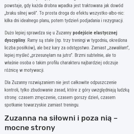
powstaje, gdy każda drobna wpadka jest traktowana jak dowód
„braku silnej woli”. To prosta droga do efektu wszystko-albo-nic:
kilka dni idealnego planu, potem tydzień podjadania i rezygnacji.
Dużo lepiej sprawdza się u Zuzanny
podejście elastycznej
dyscypliny
. Ramy są stałe (np. trzy treningi w tygodniu, określona
liczba posiłków), ale bez kary za odstępstwo. Zamiast „zawaliłam”,
lepiej myśleć „przesunęłam na jutro”. Brzmi subtelnie, ale to
właśnie osoba o takim profilu charakteru najbardziej odczuje
różnicę w motywacji.
Dla Zuzanny rozwiązaniem nie jest całkowite odpuszczenie
kontroli, tylko zbudowanie zasad, które z góry uwzględniają ludzką
stronę: czasem zmęczenie, czasem gorszy dzień, czasem
spotkanie towarzyskie zamiast treningu.
Zuzanna na siłowni i poza nią –
mocne strony