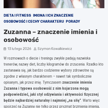
DIETA I FITNESS
IMIONA I ICH ZNACZENIE
OSOBOWOŚĆ I CECHY CHARAKTERU
PORADY
Zuzanna – znaczenie imienia i
osobowość
13 lutego 2026
Szymon Kowalkiewicz
W rozmowach o diecie i treningu zwykle padają nazwiska
trenerów, nazwy diet, liczby kilogramów do zrzucenia. Rzadko kto
zastanawia się, jak bardzo codzienne wybory zdrowotne są
zgodne z własnym charakterem – nawet tak symbolicznie
opisanym, jak przez imię. Tymczasem
znaczenie imienia
Zuzanna i typowa osobowość z nim kojarzona mogą
podpowiedzieć, jaki styl odżywiania i aktywności fizycznej
będzie najbardziej naturalny i najmniej „na siłę”
. Warto więc
spojrzeć na Zuzannę nie tylko przez pryzmat brzmienia imienia,