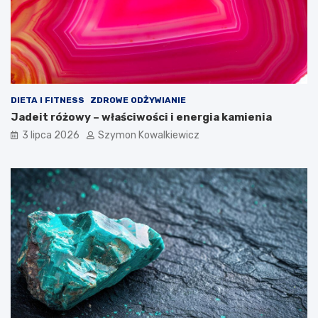
DIETA I FITNESS
ZDROWE ODŻYWIANIE
Jadeit różowy – właściwości i energia kamienia
3 lipca 2026
Szymon Kowalkiewicz