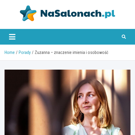
Skip
to
content
nasalonach.pl
Home
Porady
Zuzanna – znaczenie imienia i osobowość