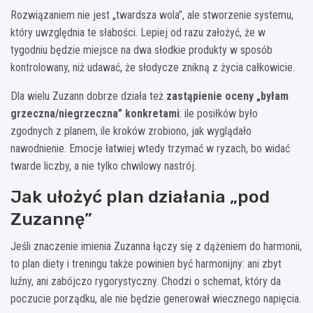
Rozwiązaniem nie jest „twardsza wola”, ale stworzenie systemu,
który uwzględnia te słabości. Lepiej od razu założyć, że w
tygodniu będzie miejsce na dwa słodkie produkty w sposób
kontrolowany, niż udawać, że słodycze znikną z życia całkowicie.
Dla wielu Zuzann dobrze działa też
zastąpienie oceny „byłam
grzeczna/niegrzeczna” konkretami
: ile posiłków było
zgodnych z planem, ile kroków zrobiono, jak wyglądało
nawodnienie. Emocje łatwiej wtedy trzymać w ryzach, bo widać
twarde liczby, a nie tylko chwilowy nastrój.
Jak ułożyć plan działania „pod
Zuzannę”
Jeśli znaczenie imienia Zuzanna łączy się z dążeniem do harmonii,
to plan diety i treningu także powinien być harmonijny: ani zbyt
luźny, ani zabójczo rygorystyczny. Chodzi o schemat, który da
poczucie porządku, ale nie będzie generował wiecznego napięcia.