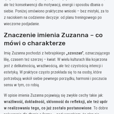
ale też konsekwencji dla motywacji, energii i sposobu dbania o
siebie. Poniżej omówiono praktyczne wnioski – bez mistyki, za to
z naciskiem na codzienne decyzje: od planu treningowego po
wieczorne podjadanie.
Znaczenie imienia Zuzanna – co
mówi o charakterze
Imię Zuzanna pochodzi z hebrajskiego
„szoszan”
, oznaczającego
lilię, czasem też szerzej – kwiat. W wielu kulturach lilia kojarzona
jest z delikatnością, wrażliwością, ale też czystością intencji i
estetyką. W praktyce często przekłada się to na osoby, które
potrzebują wokół siebie pewnego porządku, harmonii i poczucia
sensu w tym, co robią.
W opisie imienia Zuzanna pojawiają się zwykle cechy takie jak:
wrażliwość, dokładność, skłonność do refleksji, ale też upór
w realizowaniu tego, co już zostało postanowione
. To dobre