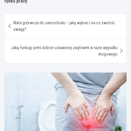
rynku pracy
.
Nawigacja
Mata grzewcza do samochodu – jaką wybrać i na co zwrócić
wpisu
uwagę?
Jaką funkcję pełni dobrze ustawiony zagłówek w razie wypadku
drogowego