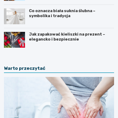
Co oznacza biała suknia ślubna –
symbolika i tradycja
Jak zapakować kieliszki na prezent –
elegancko i bezpiecznie
Warto przeczytać