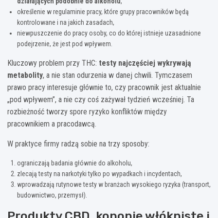
działających podobnie do alkoholu
,
określenie w regulaminie pracy, które grupy pracowników będą
kontrolowane i na jakich zasadach,
niewpuszczenie do pracy osoby, co do której istnieje uzasadnione
podejrzenie, że jest pod wpływem.
Kluczowy problem przy THC:
testy najczęściej wykrywają
metabolity
, a nie stan odurzenia w danej chwili. Tymczasem
prawo pracy interesuje głównie to, czy pracownik jest aktualnie
„pod wpływem”, a nie czy coś zażywał tydzień wcześniej. Ta
rozbieżność tworzy spore ryzyko konfliktów między
pracownikiem a pracodawcą.
W praktyce firmy radzą sobie na trzy sposoby:
ograniczają badania głównie do alkoholu,
zlecają testy na narkotyki tylko po wypadkach i incydentach,
wprowadzają rutynowe testy w branżach wysokiego ryzyka (transport,
budownictwo, przemysł).
Produkty CBD, konopie włókniste i