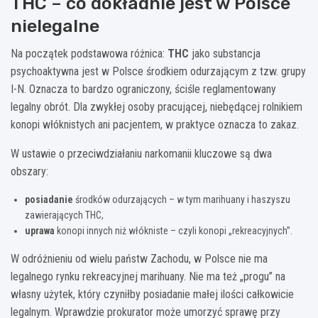
THC – co dokładnie jest w Polsce
nielegalne
Na początek podstawowa różnica:
THC
jako substancja
psychoaktywna jest w Polsce środkiem odurzającym z tzw. grupy
I-N. Oznacza to bardzo ograniczony, ściśle reglamentowany
legalny obrót. Dla zwykłej osoby pracującej, niebędącej rolnikiem
konopi włóknistych ani pacjentem, w praktyce oznacza to zakaz.
W ustawie o przeciwdziałaniu narkomanii kluczowe są dwa
obszary:
posiadanie
środków odurzających – w tym marihuany i haszyszu
zawierających THC,
uprawa
konopi innych niż włókniste – czyli konopi „rekreacyjnych”.
W odróżnieniu od wielu państw Zachodu, w Polsce nie ma
legalnego rynku rekreacyjnej marihuany. Nie ma też „progu” na
własny użytek, który czyniłby posiadanie małej ilości całkowicie
legalnym. Wprawdzie prokurator może umorzyć sprawę przy