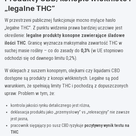
„legalne THC”
W przestrzeni publicznej funkcjonuje mocno mylące hasło
„legalne THC”. Z punktu widzenia prawa bardziej uczciwe jest
określenie:
legalne produkty konopne zawierające śladowe
ilości THC
. Granicę wyznacza maksymalna zawartość THC w
suchej masie rośliny – co do zasady do
0,3%
(w UE stopniowo
odchodzi się od dawnego limitu 0,2%).
W sklepach z suszem konopnym, olejkami czy liquidami CBD
dostępne są produkty z konopi włóknistych. Legalne są pod
warunkiem, że spełniają limity THC i pochodzą z dopuszczonych
upraw. Problem w tym, że:
kontrola jakości rynku detalicznego jest różna,
deklasacja produktu jako „przemysłowy” vs „rekreacyjny” nie zawsze
jest jasna,
pracownik sięgający po susz CBD ryzykuje
pozytywny wynik testu na
THC
.