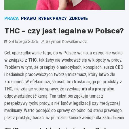
PRACA
PRAWO
RYNEK PRACY
ZDROWIE
THC – czy jest legalne w Polsce?
28 lutego 2026
Szymon Kowalkiewicz
Cel: uporządkowanie tego, co w Polsce wolno, a czego nie wolno
w związku z
THC
, tak żeby nie wpakować się w kłopoty w pracy.
Problem w tym, że przepisy o narkotykach, konopiach, suszu CBD
i badaniach pracowniczych tworzą miszmasz, który łatwo źle
zrozumieć. W efekcie część osób beztrosko sięga po produkty z
THC, nie zdając sobie sprawy, że ryzykują
utrata pracy
albo
odpowiedzialność karną. Ten tekst porządkuje temat z
perspektywy rynku pracy, a nie fanów legalizacji czy medycznej
marihuany. Warto podejść do sprawy chłodno: od stanu prawnego,
przez praktykę badań, aż po realne konsekwencje dla zatrudnienia.