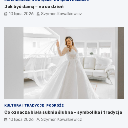
Jak być damą – na co dzień
10 lipca 2026
Szymon Kowalkiewicz
KULTURA I TRADYCJE
PODRÓŻE
Co oznacza biała suknia ślubna – symbolika i tradycja
10 lipca 2026
Szymon Kowalkiewicz