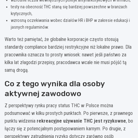
testy na obecność THC staną się bardziej powszechne w branżach
krytycznych,
wzrosną oczekiwania wobec działów HR i BHP w zakresie edukacji i
jasnych regulaminów.
Warto też pamiętać, że globalne korporacje często stosują
standardy compliance bardziej restrykcyjne niż lokalne prawo. Dla
pracownika oznacza to prosty wniosek: nawet jeśli państwo za
kilka lat złagodzi przepisy, pracodawca wcale nie musi pójść tą
samą drogą.
Co z tego wynika dla osoby
aktywnej zawodowo
Z perspektywy rynku pracy status THC w Polsce można
podsumować w kilku prostych punktach. Po pierwsze, z prawnego
punktu widzenia
rekreacyjne używanie THC jest ryzykowne
, bo
łączy się z potencjalnym postępowaniem karnym. Po drugie, z
perspektywy zatrudnienia ryzyko dotyczy zarówno osób