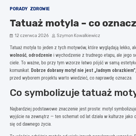
PORADY
ZDROWIE
Tatuaż motyla – co oznac
12 czerwca 2026
Szymon Kowalkiewicz
Tatuaż motyla to jeden z tych motywów, które wyglądają lekko, a
wolność
,
odrodzenie
i wychodzenie z trudnego etapu, ale jego se
ciele. To ważne, bo przy tym wzorze łatwo pójść w samą estetykę,
komunikat.
Dobrze dobrany motyl nie jest „ładnym obrazkiem”, 
przed wyborem projektu warto wiedzieć, co naprawdę oznacza.
Co symbolizuje tatuaż mot
Najbardziej podstawowe znaczenie jest proste: motyl symbolizu
wyjście na zewnątrz — ten schemat od lat działa w kulturze jako o
się od dawnego życia.