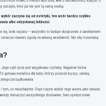
óża może mówić o miłości albo bólu, wilk o niezależności, księżyc o
ię zaczęło, ktoś już nie jest tą samą osobą.
 wybór zaczyna się od estetyki, ten wzór bardzo szybko
wania albo odzyskanej lekkości.
nie się, brak ciężaru — wszystko to buduje skojarzenie z uwolnieniem
tuaż oznacza również zgodę na własną wrażliwość. Nie siłę rozumianą
a?
 Jego cykl życia jest wyjątkowo czytelny. Najpierw forma
 gotowa metafora dla ludzi, którzy przeszli kryzys, żałobę,
trznego porządkowania.
a
i tym, co nieuchwytne. Stąd częsty wybór tego wzoru jako tatuażu
ba wtedy tłumaczyć wszystkiego dosłownie. Sam symbol mówi