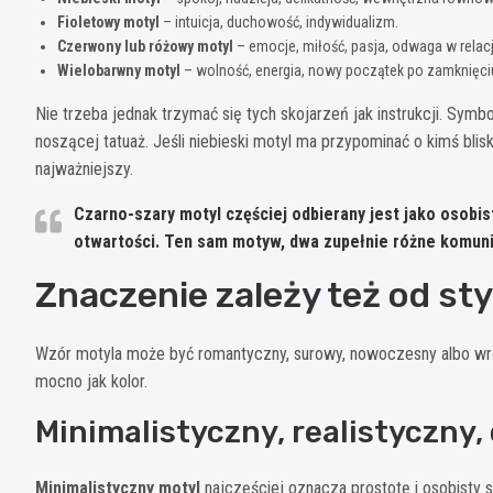
Fioletowy motyl
– intuicja, duchowość, indywidualizm.
Czerwony lub różowy motyl
– emocje, miłość, pasja, odwaga w relac
Wielobarwny motyl
– wolność, energia, nowy początek po zamknięciu
Nie trzeba jednak trzymać się tych skojarzeń jak instrukcji. Symb
noszącej tatuaż. Jeśli niebieski motyl ma przypominać o kimś blisk
najważniejszy.
Czarno-szary motyl
częściej odbierany jest jako osobis
otwartości. Ten sam motyw, dwa zupełnie różne komuni
Znaczenie zależy też od st
Wzór motyla może być romantyczny, surowy, nowoczesny albo wręcz
mocno jak kolor.
Minimalistyczny, realistyczny
Minimalistyczny motyl
najczęściej oznacza prostotę i osobisty s