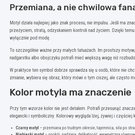
Przemiana, a nie chwilowa fan
Motyl działa najlepiej jako znak procesu, nie impulsu. Jeśli ma z
przeżyciem, stratą, odzyskaniem kontroli nad życiem. Dzięki tem
wyłącznie pod modę.
To szczególnie ważne przy małych tatuażach. Im prostszy motyw, 
nadgarstku albo obojczyku potrafi mieć większą wagę niż rozbudowa
W praktyce ten symbol dobrze sprawdza się u osób, które nie chcą
zmianie, wybiera się obraz, który mówi o tym ciszej, ale często m
Kolor motyla ma znaczenie
Przy tym wzorze kolor nie jest detalem. Potrafi przesunąć znacze
elegancki i symboliczny. Kolorowy wygląda lżej, żywiej i częściej 
Czarny motyl
– przemiana po trudnym okresie, tajemnica, siła po stra
Niebieski motyl
– spokój, nadzieja, delikatność, wewnętrzna równo