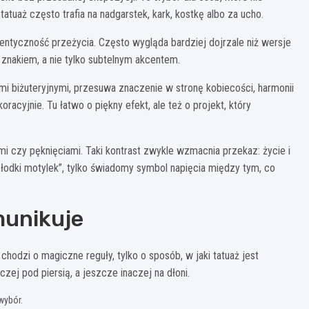
atuaż często trafia na nadgarstek, kark, kostkę albo za ucho.
tentyczność przeżycia. Często wygląda bardziej dojrzale niż wersje
nakiem, a nie tylko subtelnym akcentem.
tami biżuteryjnymi, przesuwa znaczenie w stronę kobiecości, harmonii
oracyjnie. Tu łatwo o piękny efekt, ale też o projekt, który
i czy pęknięciami. Taki kontrast zwykle wzmacnia przekaz: życie i
 „słodki motylek”, tylko świadomy symbol napięcia między tym, co
munikuje
hodzi o magiczne reguły, tylko o sposób, w jaki tatuaż jest
zej pod piersią, a jeszcze inaczej na dłoni.
wybór.