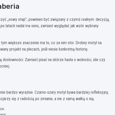
aberia
naczyć „nowy etap”, powinien być związany z czymś realnym: decyzją,
u po latach nadal ma sens, zamiast wyglądać jak wzór wybrany
tym większe znaczenie ma to, co za nim stoi. Drobny motyl na
ny projekt na plecach, jeśli niesie konkretną historię.
 dosłowności. Zamiast pisać na skórze hasła o wolności, sile czy
ocniej.
nie bardzo wyraźnie. Czarno-szary motyl bywa bardziej refleksyjny,
kojarzy się z radością po zmianie, a nie z samą walką o nią.
cie.
waga.