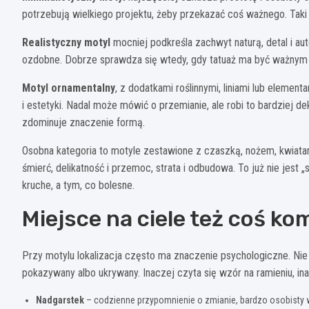
potrzebują wielkiego projektu, żeby przekazać coś ważnego. Taki t
Realistyczny motyl
mocniej podkreśla zachwyt naturą, detal i au
ozdobne. Dobrze sprawdza się wtedy, gdy tatuaż ma być ważnym z
Motyl ornamentalny
, z dodatkami roślinnymi, liniami lub elemen
i estetyki. Nadal może mówić o przemianie, ale robi to bardziej dek
zdominuje znaczenie formą.
Osobna kategoria to motyle zestawione z czaszką, nożem, kwiatam
śmierć, delikatność i przemoc, strata i odbudowa. To już nie jest
kruche, a tym, co bolesne.
Miejsce na ciele też coś ko
Przy motylu lokalizacja często ma znaczenie psychologiczne. Nie c
pokazywany albo ukrywany. Inaczej czyta się wzór na ramieniu, inac
Nadgarstek
– codzienne przypomnienie o zmianie, bardzo osobisty 