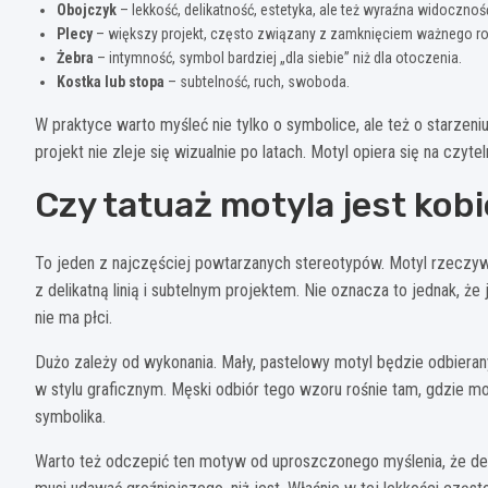
Obojczyk
– lekkość, delikatność, estetyka, ale też wyraźna widocznoś
Plecy
– większy projekt, często związany z zamknięciem ważnego ro
Żebra
– intymność, symbol bardziej „dla siebie” niż dla otoczenia.
Kostka lub stopa
– subtelność, ruch, swoboda.
W praktyce warto myśleć nie tylko o symbolice, ale też o starzeniu
projekt nie zleje się wizualnie po latach. Motyl opiera się na czytel
Czy tatuaż motyla jest kob
To jeden z najczęściej powtarzanych stereotypów. Motyl rzeczyw
z delikatną linią i subtelnym projektem. Nie oznacza to jednak, że
nie ma płci.
Dużo zależy od wykonania. Mały, pastelowy motyl będzie odbierany 
w stylu graficznym. Męski odbiór tego wzoru rośnie tam, gdzie mo
symbolika.
Warto też odczepić ten motyw od uproszczonego myślenia, że deli