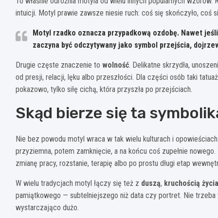
To właśnie odróżnia motyla od wielu innych popularnych wzorów. R
intuicji. Motyl prawie zawsze niesie ruch: coś się skończyło, coś s
Motyl rzadko oznacza przypadkową ozdobę.
Nawet jeśli
zaczyna być odczytywany jako symbol przejścia, dojrze
Drugie częste znaczenie to
wolność
. Delikatne skrzydła, unosze
od presji, relacji, lęku albo przeszłości. Dla części osób taki ta
pokazowo, tylko siłę cichą, która przyszła po przejściach.
Skąd bierze się ta symbolik
Nie bez powodu motyl wraca w tak wielu kulturach i opowieściach.
przyziemna, potem zamknięcie, a na końcu coś zupełnie nowego. To
zmianę pracy, rozstanie, terapię albo po prostu długi etap wewnę
W wielu tradycjach motyl łączy się też z
duszą
,
kruchością życi
pamiątkowego — subtelniejszego niż data czy portret. Nie trze
wystarczająco dużo.