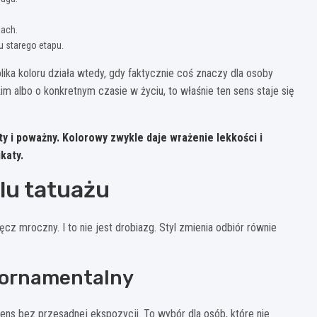
jach.
 starego etapu.
olika koloru działa wtedy, gdy faktycznie coś znaczy dla osoby
im albo o konkretnym czasie w życiu, to właśnie ten sens staje się
ty i poważny.
Kolorowy
zwykle daje wrażenie lekkości i
katy.
ylu tatuażu
 mroczny. I to nie jest drobiazg. Styl zmienia odbiór równie
, ornamentalny
ens bez przesadnej ekspozycji. To wybór dla osób, które nie