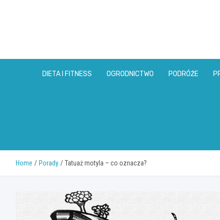
Skip
to
content
DIETA I FITNESS
OGRODNICTWO
PODRÓŻE
P
Home
Porady
Tatuaż motyla – co oznacza?