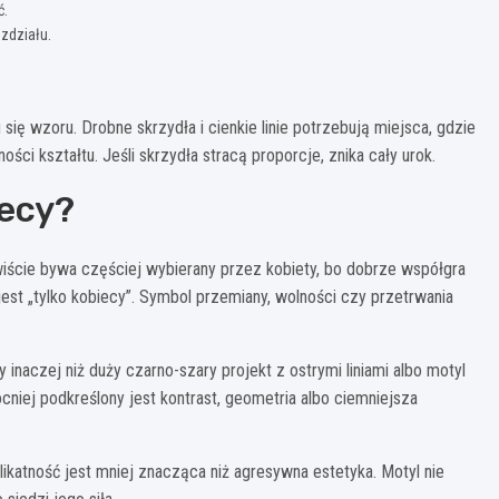
ć.
zdziału.
 się wzoru. Drobne skrzydła i cienkie linie potrzebują miejsca, gdzie
ności kształtu. Jeśli skrzydła stracą proporcje, znika cały urok.
iecy?
iście bywa częściej wybierany przez kobiety, bo dobrze współgra
 jest „tylko kobiecy”. Symbol przemiany, wolności czy przetrwania
inaczej niż duży czarno-szary projekt z ostrymi liniami albo motyl
cniej podkreślony jest kontrast, geometria albo ciemniejsza
katność jest mniej znacząca niż agresywna estetyka. Motyl nie