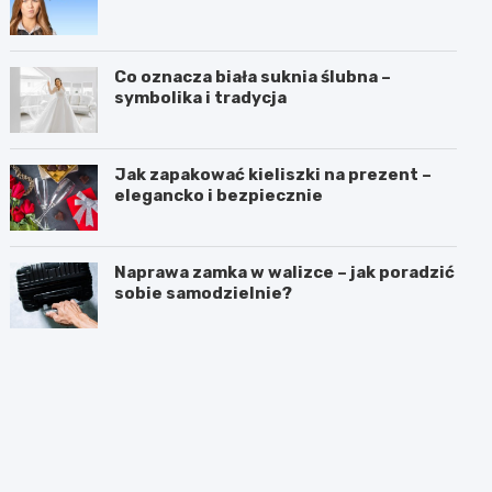
Co oznacza biała suknia ślubna –
symbolika i tradycja
Jak zapakować kieliszki na prezent –
elegancko i bezpiecznie
Naprawa zamka w walizce – jak poradzić
sobie samodzielnie?