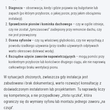
Diagnoza
– obserwacja, kiedy i gdzie pojawia się bulgotanie lub
zapach (po którym przyborze, o jakiej porze, przy jakim obciążeniu
instalacji).
Sprawdzenie pionów i kominka dachowego
– czy w ogóle istnieje,
czy nie został „tymczasowo” zaślepiony przy remoncie dachu, czy
nie jest przewężony.
Ocena syfonów
– czy są właściwej głębokości, czy nie wysychają z
powodu rzadkiego używania (przy rzadko używanych odpływach
warto okresowo dolewać wodę).
Rozsądne użycie zaworów napowietrzających
– mogą pomóc przy
konkretnym przyborze lub końcówce długiego ciągu, ale nie naprawią
całkowitego braku wentylacji pionu.
W sytuacjach złożonych, zwłaszcza gdy instalacja jest
zabudowana i brak dokumentacji, warto rozważyć konsultację z
doświadczonym instalatorem lub projektantem. Tu naprawdę liczy
się kompetencja, a nie przypadkowy „złota rączka”, która
ograniczy się do wymiany syfonu lub montażu jednego zaworu „na
czuja”.