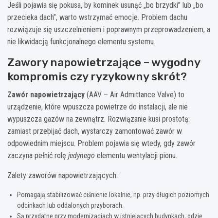
Jeśli pojawia się pokusa, by kominek usunąć „bo brzydki” lub „bo
przecieka dach”, warto wstrzymać emocje. Problem dachu
rozwiązuje się uszczelnieniem i poprawnym przeprowadzeniem, a
nie likwidacją funkcjonalnego elementu systemu.
Zawory napowietrzające – wygodny
kompromis czy ryzykowny skrót?
Zawór napowietrzający
(AAV – Air Admittance Valve) to
urządzenie, które wpuszcza powietrze do instalacji, ale nie
wypuszcza gazów na zewnątrz. Rozwiązanie kusi prostotą:
zamiast przebijać dach, wystarczy zamontować zawór w
odpowiednim miejscu. Problem pojawia się wtedy, gdy zawór
zaczyna pełnić rolę
jedynego
elementu wentylacji pionu.
Zalety zaworów napowietrzających:
Pomagają stabilizować ciśnienie lokalnie, np. przy długich poziomych
odcinkach lub oddalonych przyborach.
Są przydatne przy modernizacjach w istniejących budynkach, gdzie