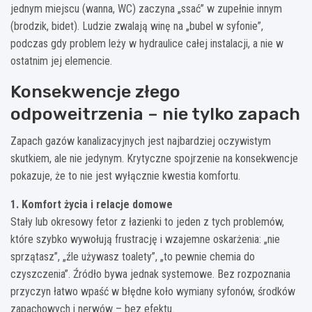
jednym miejscu (wanna, WC) zaczyna „ssać” w zupełnie innym
(brodzik, bidet). Ludzie zwalają winę na „bubel w syfonie”,
podczas gdy problem leży w hydraulice całej instalacji, a nie w
ostatnim jej elemencie.
Konsekwencje złego
odpoweitrzenia – nie tylko zapach
Zapach gazów kanalizacyjnych jest najbardziej oczywistym
skutkiem, ale nie jedynym. Krytyczne spojrzenie na konsekwencje
pokazuje, że to nie jest wyłącznie kwestia komfortu.
1. Komfort życia i relacje domowe
Stały lub okresowy fetor z łazienki to jeden z tych problemów,
które szybko wywołują frustrację i wzajemne oskarżenia: „nie
sprzątasz”, „źle używasz toalety”, „to pewnie chemia do
czyszczenia”. Źródło bywa jednak systemowe. Bez rozpoznania
przyczyn łatwo wpaść w błędne koło wymiany syfonów, środków
zapachowych i nerwów – bez efektu.