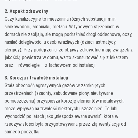
2. Aspekt zdrowotny
Gazy kanalizacyjne to mieszanina różnych substancji, m.in.
siarkowodoru, amoniaku, metanu. W typowych stężeniach w
domach nie zabijają, ale mogą podrażniać drogi oddechowe, oczy,
nasilać dolegliwości u osób wrażliwych (dzieci, astmatycy,
alergicy). Przy podejrzeniu, że objawy zdrowotne mają związek z
jakością powietrza w domu, warto skonsultować się z lekarzem
oraz – równolegle – z fachowcem od instalacji.
3. Korozja i trwałość instalacji
Stała obecność agresywnych gazów w zamkniętych
przestrzeniach (szachty, zabudowane piony, nieużywane
pomieszczenia) przyspiesza korozję elementów metalowych,
może wpływać na trwałość niektórych uszczelnień. To lubi
wychodzić po latach jako „niespodziewana awaria”, która w
rzeczywistości była przygotowywana przez złą wentylację od
samego początku.