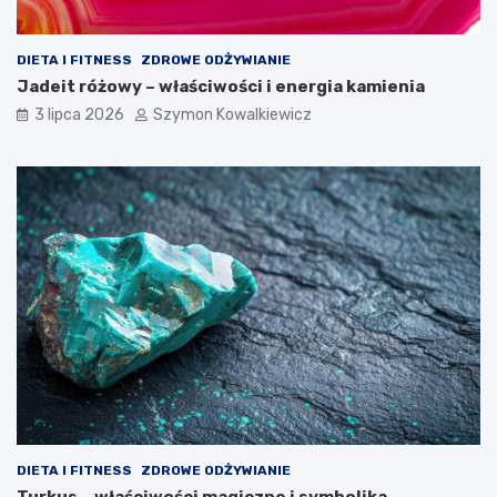
DIETA I FITNESS
ZDROWE ODŻYWIANIE
Jadeit różowy – właściwości i energia kamienia
3 lipca 2026
Szymon Kowalkiewicz
DIETA I FITNESS
ZDROWE ODŻYWIANIE