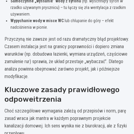
Samoczynne „wyssanie” wody z syfonu
(np. wyschnięty syfon w
rzadko używanym prysznicu) – tu łączy się zła wentylacja z rzadkim
używaniem.
Wypychanie wody w misce WC
lub chlupanie do góry – efekt
nadciśnienia w pionie.
Przyczyną nie zawsze jest od razu dramatyczny błąd projektowy.
Czasem instalacja jest na granicy poprawności i dopiero zmiana
warunków (np. dobudowa łazienki, wymiana urządzeń, częściowe
zamulenie rur) sprawia, że układ przestaje „wybaczać”. Dlatego
analiza powinna obejmować zarówno projekt, jak i późniejsze
modyfikacje.
Kluczowe zasady prawidłowego
odpoweitrzenia
Choć szczegółowe wymagania zależą od przepisów i norm, parę
zasad wraca jak mantra w każdym poprawnym projekcie
kanalizacji domowej. Ich sens wynika nie z biurokracji, ale z fizyki
przepływu.