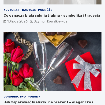
KULTURA I TRADYCJE
PODRÓŻE
Co oznacza biała suknia ślubna – symbolika i tradycja
10 lipca 2026
Szymon Kowalkiewicz
OGRODNICTWO
PORADY
Jak zapakować kieliszki na prezent – elegancko i