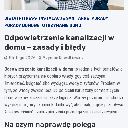
DIETA I FITNESS
INSTALACJE SANITARNE
PORADY
PORADY DOMOWE
UTRZYMANIE DOMU
Odpowietrzenie kanalizacji w
domu – zasady i błędy
5 lutego 2026
Szymon Kowalkiewicz
Odpowietrzenie kanalizacji w domu
to jeden z tych tematów, o
których przypomina się dopiero wtedy, gdy coś zaczyna
śmierdzieć, bulgotać albo wyciągać wodę z syfonów. Problem w
tym, że wtedy zwykle jest już po cichu naruszony komfort życia
domowników, a czasem także higiena. Wbrew pozorom nie chodzi
wyłącznie o „rury i kominek dachowy”, ale o całą logikę przepływu
ścieków, ciśnień i zabezpieczenia przed gazami kanalizacyjnymi.
Na czym naprawdę polega