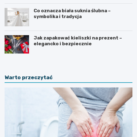
Co oznacza biała suknia ślubna –
symbolika i tradycja
Jak zapakować kieliszki na prezent –
elegancko i bezpiecznie
Warto przeczytać