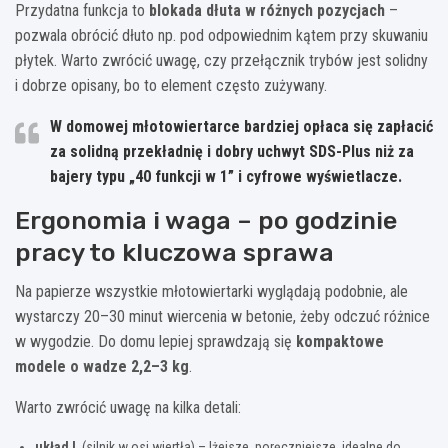
Przydatna funkcja to
blokada dłuta w różnych pozycjach
–
pozwala obrócić dłuto np. pod odpowiednim kątem przy skuwaniu
płytek. Warto zwrócić uwagę, czy przełącznik trybów jest solidny
i dobrze opisany, bo to element często zużywany.
W domowej młotowiertarce bardziej opłaca się zapłacić
za solidną przekładnię i dobry uchwyt SDS-Plus niż za
bajery typu „40 funkcji w 1” i cyfrowe wyświetlacze.
Ergonomia i waga – po godzinie
pracy to kluczowa sprawa
Na papierze wszystkie młotowiertarki wyglądają podobnie, ale
wystarczy 20–30 minut wiercenia w betonie, żeby odczuć różnice
w wygodzie. Do domu lepiej sprawdzają się
kompaktowe
modele o wadze 2,2–3 kg
.
Warto zwrócić uwagę na kilka detali:
układ L
(silnik w osi wiertła) – lżejsze, poręczniejsze, idealne do