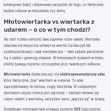
katalogowe bajki) i dopasować narzędzie do tego, co faktycznie
będzie robione w mieszkaniu czy domu.
Młotowiertarka vs wiertarka z
udarem – o co w tym chodzi?
Na start trzeba odróżnić dwa zupełnie różne światy. Wiertarka
udarowa ma klasyczny uchwyt na wiertła (na kluczyk lub
szybkozaciskowy) i udar mechaniczny – dwa zębate pierścienie
trą o siebie i generują stukanie. W betonowych ścianach w bloku
efekty bywają mizerne, szczególnie przy twardszym żelbecie.
Młotowiertarka
działa inaczej: ma
elektropneumatyczny udar
,
który faktycznie „bije” wiertłem w materiał. To udar
zaprojektowany do betonu, cegły, bloczków. W codziennym
domowym użyciu różnica jest ogromna – zamiast siłować się
całym ciałem z wiertarką, narzędzie samo „wgryza się” w ścianę.
Dodatkowo młotowiertarki używają systemu
SDS
(najczęściej