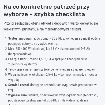
Na co konkretnie patrzeć przy
wyborze – szybka checklista
Przy przeglądaniu ofert i etykiet sklepowych warto kierować się
konkretnymi punktami, a nie marketingowymi hasłami.
System mocowania
: do domu – SDS-Plus, koniecznie z możliwością
podpięcia uchwytu na zwykłe wiertła.
Moc
: 650–900 W (sieciowe) lub 18 V z akumulatorami 4–5 Ah
(bezprzewodowe).
Energia udaru
: realne 1,5–3,0 J w sprzęcie znanej marki w
zupełności wystarczą.
Tryby pracy
: minimum trzy (wiercenie, wiercenie z udarem, kucie).
Waga
: najlepiej w okolicach 2,5–3 kg – kompromis między mocą a
wygodą.
Serwis i części
: dostępne szczotki, uchwyty, serwis producenta w
kraju.
Wyposażenie
: walizka, dodatkowy uchwyt, ogranicznik głębokości,
podstawowy zestaw wierteł SDS-Plus mile widziane, ale nie