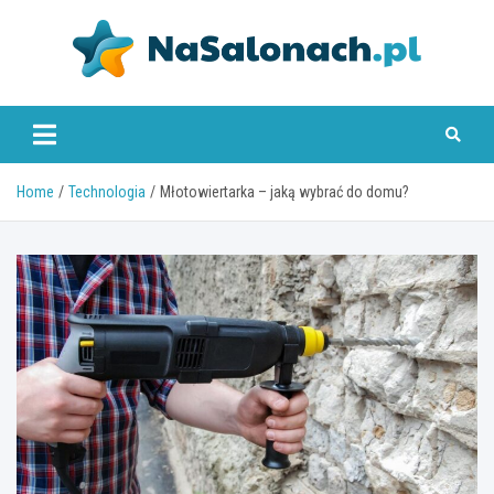
Skip
to
content
nasalonach.pl
Home
Technologia
Młotowiertarka – jaką wybrać do domu?