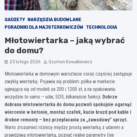
GADŻETY
NARZĘDZIA BUDOWLANE
PORADNIKI DLA MAJSTERKOWICZÓW
TECHNOLOGIA
Młotowiertarka – jaką wybrać
do domu?
23 lutego 2026
Szymon Kowalkiewicz
Młotowiertarka w domowym warsztacie coraz częściej zastępuje
zwykłą wiertarkę. Pojawia się problem: półka w markecie
uginająca się od modeli za 200 i 1200 zł, a na opakowaniu
wszędzie to samo – udar, SDS, kilkanaście funkcji.
Dobrze
dobrana młotowiertarka do domu pozwoli spokojnie ogarnąć
wiercenie w betonie, montaż szafek, kucie bruzd pod kable i
drobne remonty – bez przepłacania za „zawodowy” sprzęt.
Warto zrozumieć różnicę między prostą wiertarką z udarem a
prawdziwą młotowiertarką, poznać realne parametry (nie