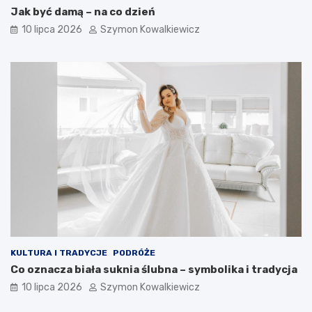
Jak być damą – na co dzień
10 lipca 2026
Szymon Kowalkiewicz
KULTURA I TRADYCJE
PODRÓŻE
Co oznacza biała suknia ślubna – symbolika i tradycja
10 lipca 2026
Szymon Kowalkiewicz