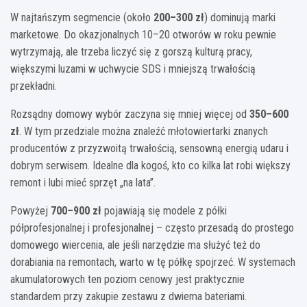
W najtańszym segmencie (około
200–300 zł
) dominują marki
marketowe. Do okazjonalnych 10–20 otworów w roku pewnie
wytrzymają, ale trzeba liczyć się z gorszą kulturą pracy,
większymi luzami w uchwycie SDS i mniejszą trwałością
przekładni.
Rozsądny domowy wybór zaczyna się mniej więcej od
350–600
zł
. W tym przedziale można znaleźć młotowiertarki znanych
producentów z przyzwoitą trwałością, sensowną energią udaru i
dobrym serwisem. Idealne dla kogoś, kto co kilka lat robi większy
remont i lubi mieć sprzęt „na lata”.
Powyżej
700–900 zł
pojawiają się modele z półki
półprofesjonalnej i profesjonalnej – często przesadą do prostego
domowego wiercenia, ale jeśli narzędzie ma służyć też do
dorabiania na remontach, warto w tę półkę spojrzeć. W systemach
akumulatorowych ten poziom cenowy jest praktycznie
standardem przy zakupie zestawu z dwiema bateriami.