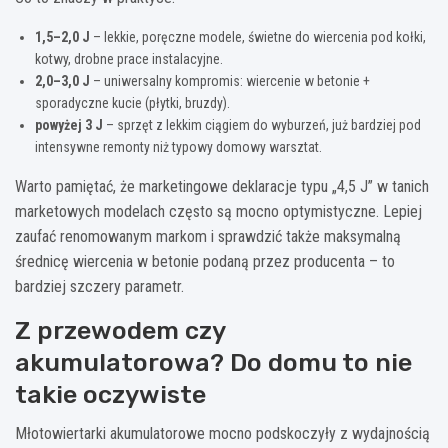
1,5–2,0 J
– lekkie, poręczne modele, świetne do wiercenia pod kołki,
kotwy, drobne prace instalacyjne.
2,0–3,0 J
– uniwersalny kompromis: wiercenie w betonie +
sporadyczne kucie (płytki, bruzdy).
powyżej 3 J
– sprzęt z lekkim ciągiem do wyburzeń, już bardziej pod
intensywne remonty niż typowy domowy warsztat.
Warto pamiętać, że marketingowe deklaracje typu „4,5 J” w tanich
marketowych modelach często są mocno optymistyczne. Lepiej
zaufać renomowanym markom i sprawdzić także maksymalną
średnicę wiercenia w betonie podaną przez producenta – to
bardziej szczery parametr.
Z przewodem czy
akumulatorowa? Do domu to nie
takie oczywiste
Młotowiertarki akumulatorowe mocno podskoczyły z wydajnością