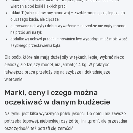
wiercenia pod kołki i lekkich prac;
układ T
(silnik ustawiony pionowo) – zwykle mocniejsze, lepsze do
dłuższego kucia, ale cięższe;
gumowane uchwyty i dobra wyważenie – narzędzie nie ciąży mocno
na przód ani na tył;
dodatkowy uchwyt przedni – powinien być wygodny i mieć możliwość
szybkiego przestawienia kąta.
Dla osób, które nie mają dużej siły w rękach, lepiej wybrać nieco
słabszy, ale lżejszy model, niż „armatę” 4 kg. W praktyce
łatwiejsza praca przełoży się na szybsze i dokładniejsze
wiercenie.
Marki, ceny i czego można
oczekiwać w danym budżecie
Na rynku jest kilka wyraźnych półek jakości. Do domu nie zawsze
potrzeba topowej, niebieskiej czy żółtej linii „profi”, ale przesadna
oszczędność też potrafi się zemścić.