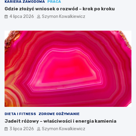
KARIERA ZAWODOWA
PRACA
Gdzie złożyć wniosek o rozwód – krok po kroku
4 lipca 2026
Szymon Kowalkiewicz
DIETA I FITNESS
ZDROWE ODŻYWIANIE
Jadeit różowy – właściwości i energia kamienia
3 lipca 2026
Szymon Kowalkiewicz