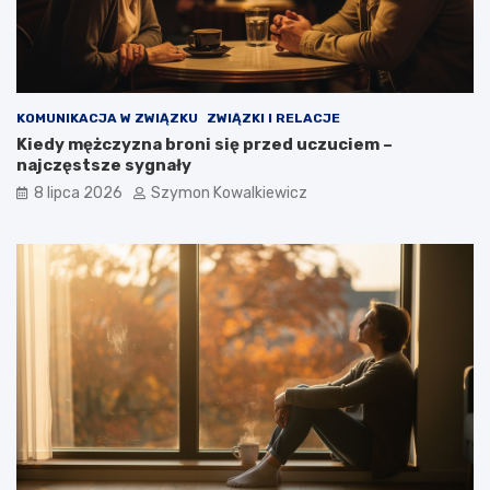
KOMUNIKACJA W ZWIĄZKU
ZWIĄZKI I RELACJE
Kiedy mężczyzna broni się przed uczuciem –
najczęstsze sygnały
8 lipca 2026
Szymon Kowalkiewicz