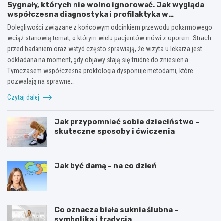
Sygnały, których nie wolno ignorować. Jak wygląda
współczesna diagnostyka i profilaktyka w
proktologii?
Dolegliwości związane z końcowym odcinkiem przewodu pokarmowego
wciąż stanowią temat, o którym wielu pacjentów mówi z oporem. Strach
przed badaniem oraz wstyd często sprawiają, że wizyta u lekarza jest
odkładana na moment, gdy objawy stają się trudne do zniesienia.
Tymczasem współczesna proktologia dysponuje metodami, które
pozwalają na sprawne…
Czytaj dalej
Jak przypomnieć sobie dzieciństwo –
skuteczne sposoby i ćwiczenia
Jak być damą – na co dzień
Co oznacza biała suknia ślubna –
symbolika i tradycja