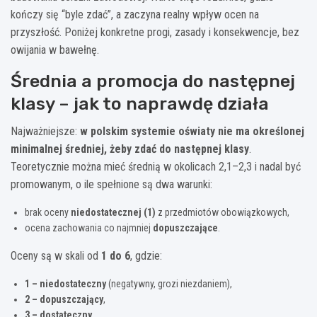
kończy się “byle zdać”, a zaczyna realny wpływ ocen na
przyszłość. Poniżej konkretne progi, zasady i konsekwencje, bez
owijania w bawełnę.
Średnia a promocja do następnej
klasy – jak to naprawdę działa
Najważniejsze:
w polskim systemie oświaty nie ma określonej
minimalnej średniej, żeby zdać do następnej klasy
.
Teoretycznie można mieć średnią w okolicach 2,1–2,3 i nadal być
promowanym, o ile spełnione są dwa warunki:
brak oceny
niedostatecznej (1)
z przedmiotów obowiązkowych,
ocena zachowania co najmniej
dopuszczające
.
Oceny są w skali od
1 do 6
, gdzie:
1 – niedostateczny
(negatywny, grozi niezdaniem),
2 – dopuszczający
,
3 – dostateczny
,