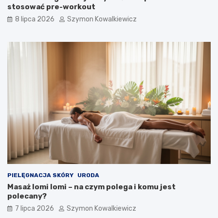
stosować pre-workout
8 lipca 2026
Szymon Kowalkiewicz
PIELĘGNACJA SKÓRY
URODA
Masaż lomi lomi – na czym polega i komu jest
polecany?
7 lipca 2026
Szymon Kowalkiewicz