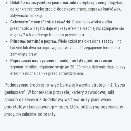
Ustalić z nauczycielem jasne warunki na wyższą ocenę.
Dopytać,
co konkretnie trzeba zrobić: dodatkowe prace, poprawa kartkówek,
aktywność na lekcji.
Celować w “mocne” tróje i czwórki.
Stabilna czwórka z kilku
przedmiotów często daje większy efekt na średniej niż szarpanie się
między 2 a 5 z jednego trudnego przedmiotu.
Pilnować terminów popraw.
Wiele szkół ma określone zasady – np.
tydzień lub dwa na poprawę sprawdzianu. Przegapienie terminu to
zamknięte drzwi.
Popracować nad systemem nauki, nie tylko jednorazowym
zrywem.
Krótkie, regularne sesje po 20–30 minut dziennie dają lepszy
efekt niż nocna panika przed sprawdzianem.
Podnoszenie średniej to więc bardziej kwestia strategii niż “bycia
geniuszem”. W kontekście przyszłej kariery zawodowej taki
sposób działania ma dodatkową wartość: uczy planowania,
priorytetów i konsekwencji – cech, które później są bezcenne w
pracy, niezależnie od branży.
`