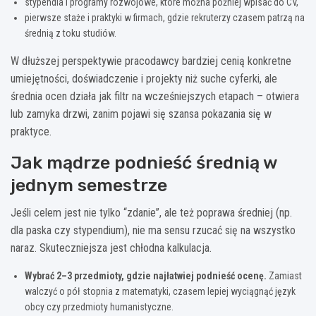
stypendia i programy rozwojowe, które można później wpisać do CV,
pierwsze staże i praktyki w firmach, gdzie rekruterzy czasem patrzą na
średnią z toku studiów.
W dłuższej perspektywie pracodawcy bardziej cenią konkretne
umiejętności, doświadczenie i projekty niż suche cyferki, ale
średnia ocen działa jak filtr na wcześniejszych etapach – otwiera
lub zamyka drzwi, zanim pojawi się szansa pokazania się w
praktyce.
Jak mądrze podnieść średnią w
jednym semestrze
Jeśli celem jest nie tylko “zdanie”, ale też poprawa średniej (np.
dla paska czy stypendium), nie ma sensu rzucać się na wszystko
naraz. Skuteczniejsza jest chłodna kalkulacja.
Wybrać 2–3 przedmioty, gdzie najłatwiej podnieść ocenę.
Zamiast
walczyć o pół stopnia z matematyki, czasem lepiej wyciągnąć język
obcy czy przedmioty humanistyczne.