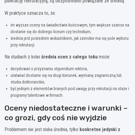
punktację rekrutacyjną, są bezpośrednio powiązane ze średnią.
W praktyce oznacza to, że:
im wyższe oceny na świadectwie końcowym, tym większe szanse na
dostanie się do dobrego liceum czy technikum,
średnia jest pośrednim wskaźnikiem, jak szerokie ma się pole wyboru
przy rekrutacji.
Na studiach z kolei
średnia ocen z całego toku
może:
decydo­wać o przyznaniu stypendium rektora,
ułatwiać dostanie się na drugi kierunek, wymianę zagraniczną lub
studia doktoranckie,
być jednym z elementów branych pod uwagę przy rekrutacji na staże i
programy talentowe w firmach.
Oceny niedostateczne i warunki –
co grozi, gdy coś nie wyjdzie
Problemem nie jest niska średnia, tylko
konkretne jedynki z