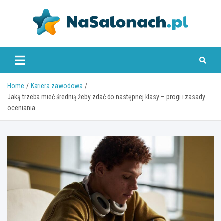
Skip
to
content
nasalonach.pl
Home
Kariera zawodowa
Jaką trzeba mieć średnią żeby zdać do następnej klasy – progi i zasady
oceniania