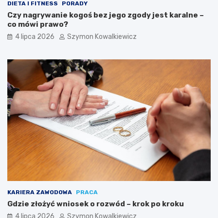
DIETA I FITNESS
PORADY
Czy nagrywanie kogoś bez jego zgody jest karalne –
co mówi prawo?
4 lipca 2026
Szymon Kowalkiewicz
KARIERA ZAWODOWA
PRACA
Gdzie złożyć wniosek o rozwód – krok po kroku
4 lipca 2026
Szymon Kowalkiewicz