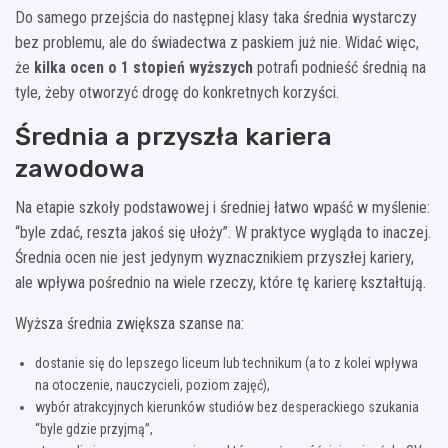
Do samego przejścia do następnej klasy taka średnia wystarczy
bez problemu, ale do świadectwa z paskiem już nie. Widać więc,
że
kilka ocen o 1 stopień wyższych
potrafi podnieść średnią na
tyle, żeby otworzyć drogę do konkretnych korzyści.
Średnia a przyszła kariera
zawodowa
Na etapie szkoły podstawowej i średniej łatwo wpaść w myślenie:
“byle zdać, reszta jakoś się ułoży”. W praktyce wygląda to inaczej.
Średnia ocen nie jest jedynym wyznacznikiem przyszłej kariery,
ale wpływa pośrednio na wiele rzeczy, które tę karierę kształtują.
Wyższa średnia zwiększa szanse na:
dostanie się do lepszego liceum lub technikum (a to z kolei wpływa
na otoczenie, nauczycieli, poziom zajęć),
wybór atrakcyjnych kierunków studiów bez desperackiego szukania
“byle gdzie przyjmą”,