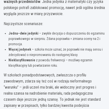
ważnych przedmiotów
. Jedna jedynka z matematyki czy języka
polskiego potrafi zablokować promocję, nawet jeśli ogólna średnia
wygląda jeszcze w miarę przyzwoicie.
Najczęstsze scenariusze:
Jedna–dwie jedynki
– zwykle decyzja o dopuszczeniu do egzaminu
poprawkowego w sierpniu. Zdana poprawka = zmiana oceny na 2 i
promocja.
Więcej jedynek
– szkoła może uznać, że poprawki nie mają sensu i
zdecydować o niepromowaniu do następnej klasy.
Nieklasyfikowanie
z powodu frekwencji – możliwy egzamin
klasyfikacyjny lub powtarzanie roku.
W szkołach ponadpodstawowych, zwłaszcza o profilu
zawodowym, zdarza się też coś w rodzaju nieformalnego
“warunku” – jeśli uczeń ma braki, ale widoczny jest progres i
realna szansa na nadrobienie materiału, rada pedagogiczna
czasem daje jeszcze jedną szansę. To jednak nie jest standard
zapisany w przepisach, tylko bardziej kwestia podejścia