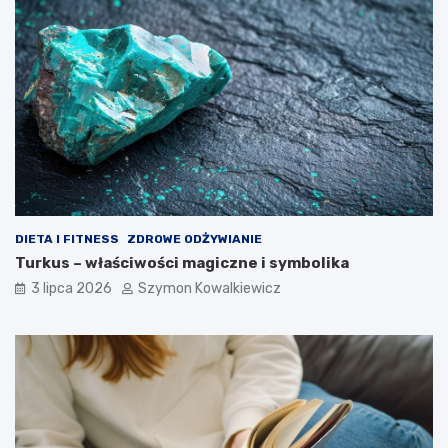
DIETA I FITNESS
ZDROWE ODŻYWIANIE
Turkus – właściwości magiczne i symbolika
3 lipca 2026
Szymon Kowalkiewicz