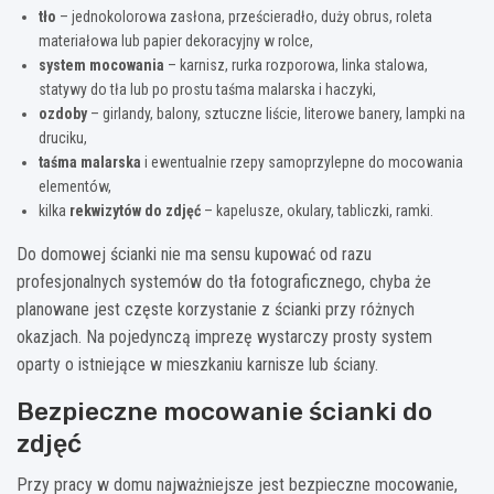
tło
– jednokolorowa zasłona, prześcieradło, duży obrus, roleta
materiałowa lub papier dekoracyjny w rolce,
system mocowania
– karnisz, rurka rozporowa, linka stalowa,
statywy do tła lub po prostu taśma malarska i haczyki,
ozdoby
– girlandy, balony, sztuczne liście, literowe banery, lampki na
druciku,
taśma malarska
i ewentualnie rzepy samoprzylepne do mocowania
elementów,
kilka
rekwizytów do zdjęć
– kapelusze, okulary, tabliczki, ramki.
Do domowej ścianki nie ma sensu kupować od razu
profesjonalnych systemów do tła fotograficznego, chyba że
planowane jest częste korzystanie z ścianki przy różnych
okazjach. Na pojedynczą imprezę wystarczy prosty system
oparty o istniejące w mieszkaniu karnisze lub ściany.
Bezpieczne mocowanie ścianki do
zdjęć
Przy pracy w domu najważniejsze jest bezpieczne mocowanie,