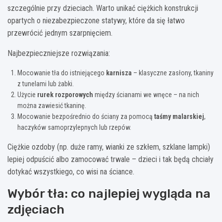
szczególnie przy dzieciach. Warto unikać ciężkich konstrukcji
opartych o niezabezpieczone statywy, które da się łatwo
przewrócić jednym szarpnięciem.
Najbezpieczniejsze rozwiązania:
Mocowanie tła do istniejącego
karnisza
– klasyczne zasłony, tkaniny
z tunelami lub żabki.
Użycie
rurek rozporowych
między ścianami we wnęce – na nich
można zawiesić tkaninę.
Mocowanie bezpośrednio do ściany za pomocą
taśmy malarskiej
,
haczyków samoprzylepnych lub rzepów.
Ciężkie ozdoby (np. duże ramy, wianki ze szkłem, szklane lampki)
lepiej odpuścić albo zamocować trwale – dzieci i tak będą chciały
dotykać wszystkiego, co wisi na ściance.
Wybór tła: co najlepiej wygląda na
zdjęciach