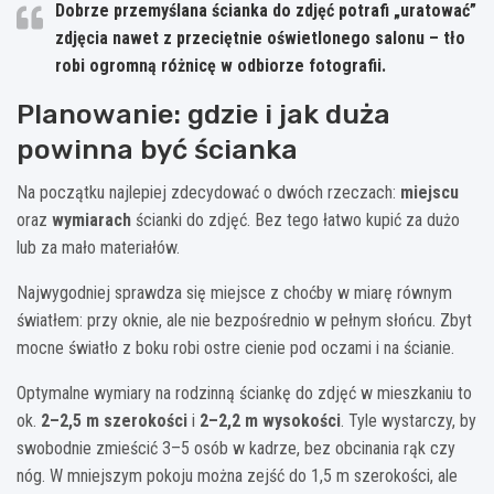
Dobrze przemyślana ścianka do zdjęć potrafi „uratować”
zdjęcia nawet z przeciętnie oświetlonego salonu – tło
robi ogromną różnicę w odbiorze fotografii.
Planowanie: gdzie i jak duża
powinna być ścianka
Na początku najlepiej zdecydować o dwóch rzeczach:
miejscu
oraz
wymiarach
ścianki do zdjęć. Bez tego łatwo kupić za dużo
lub za mało materiałów.
Najwygodniej sprawdza się miejsce z choćby w miarę równym
światłem: przy oknie, ale nie bezpośrednio w pełnym słońcu. Zbyt
mocne światło z boku robi ostre cienie pod oczami i na ścianie.
Optymalne wymiary na rodzinną ściankę do zdjęć w mieszkaniu to
ok.
2–2,5 m szerokości
i
2–2,2 m wysokości
. Tyle wystarczy, by
swobodnie zmieścić 3–5 osób w kadrze, bez obcinania rąk czy
nóg. W mniejszym pokoju można zejść do 1,5 m szerokości, ale