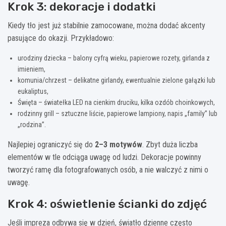
Krok 3: dekoracje i dodatki
Kiedy tło jest już stabilnie zamocowane, można dodać akcenty
pasujące do okazji. Przykładowo:
urodziny dziecka – balony cyfrą wieku, papierowe rozety, girlanda z
imieniem,
komunia/chrzest – delikatne girlandy, ewentualnie zielone gałązki lub
eukaliptus,
Święta – światełka LED na cienkim druciku, kilka ozdób choinkowych,
rodzinny grill – sztuczne liście, papierowe lampiony, napis „family” lub
„rodzina”.
Najlepiej ograniczyć się do
2–3 motywów
. Zbyt duża liczba
elementów w tle odciąga uwagę od ludzi. Dekoracje powinny
tworzyć ramę dla fotografowanych osób, a nie walczyć z nimi o
uwagę.
Krok 4: oświetlenie ścianki do zdjęć
Jeśli impreza odbywa się w dzień, światło dzienne często