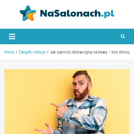
Skip
to
content
nasalonach.pl
Home
Związki i relacje
Jak zaprosić dziewczynę na kawę – bez stresu