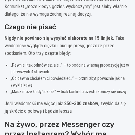
Komunikat „może kiedyś gdzieś wyskoczymy” jest słaby właśnie
dlatego, że nie wymaga żadnej realnej decyzji.
Czego nie pisać
Nigdy nie powinno się wysyłać elaboratu na 15 linijek.
Taka
wiadomość wygląda ciężko i buduje presję jeszcze przed
spotkaniem. Oto trzy częste błędy:
„Pewnie i tak odmówisz, ale…” — to podcina własną propozycję już w
pierwszych 4 słowach.
„Od dawna chciałem ci powiedzieć…” — brzmi zbyt poważnie jak na
zwykłą kawę.
„Masz może kiedyś czas?” — brak konkretu często kończy się ciszą.
Jeśli wiadomość ma więcej niż
250–300 znaków
, zwykle da się
ją skrócić o połowę i będzie lepsza.
Na żywo, przez Messenger czy
przez Instagram? Wybór ma