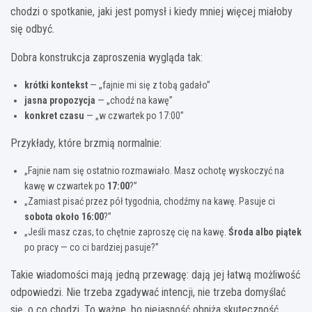
chodzi o spotkanie, jaki jest pomysł i kiedy mniej więcej miałoby
się odbyć.
Dobra konstrukcja zaproszenia wygląda tak:
krótki kontekst
— „fajnie mi się z tobą gadało”
jasna propozycja
— „chodź na kawę”
konkret czasu
— „w czwartek po 17:00”
Przykłady, które brzmią normalnie:
„Fajnie nam się ostatnio rozmawiało. Masz ochotę wyskoczyć na
kawę w czwartek po
17:00
?”
„Zamiast pisać przez pół tygodnia, chodźmy na kawę. Pasuje ci
sobota około 16:00
?”
„Jeśli masz czas, to chętnie zaproszę cię na kawę.
Środa albo piątek
po pracy — co ci bardziej pasuje?”
Takie wiadomości mają jedną przewagę: dają jej łatwą możliwość
odpowiedzi. Nie trzeba zgadywać intencji, nie trzeba domyślać
się, o co chodzi. To ważne, bo niejasność obniża skuteczność.