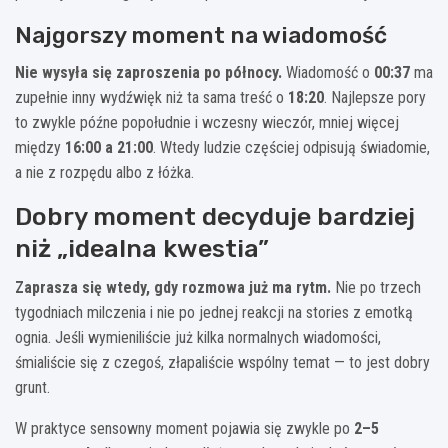
Najgorszy moment na wiadomość
Nie wysyła się zaproszenia po północy.
Wiadomość o
00:37
ma
zupełnie inny wydźwięk niż ta sama treść o
18:20
. Najlepsze pory
to zwykle późne popołudnie i wczesny wieczór, mniej więcej
między
16:00 a 21:00
. Wtedy ludzie częściej odpisują świadomie,
a nie z rozpędu albo z łóżka.
Dobry moment decyduje bardziej
niż „idealna kwestia”
Zaprasza się wtedy, gdy rozmowa już ma rytm.
Nie po trzech
tygodniach milczenia i nie po jednej reakcji na stories z emotką
ognia. Jeśli wymieniliście już kilka normalnych wiadomości,
śmialiście się z czegoś, złapaliście wspólny temat — to jest dobry
grunt.
W praktyce sensowny moment pojawia się zwykle po
2–5