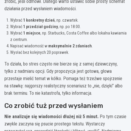
zrobić, jeśli odmówi. Dlatego warto ustawić sobie prosty schemat
działania przed wysłaniem wiadomości.
Wybrać
1 konkretny dzień
, np. czwartek.
Wybrać
1 przedział godziny
, np. po 18:00.
Wybrać
1 miejsce
, np. Starbucks, Costa Coffee albo lokalna kawiarnia
z centrum.
Napisać wiadomość w
maksymalnie 2 zdaniach
.
Wysłać bez kolejnych 20 poprawek.
To działa, bo stres często nie bierze się z samej dziewczyny,
tylko z nadmiaru opcji. Gdy propozycja jest gotowa, głowa
przestaje mielić temat w kółko. Pomaga też trzeźwe spojrzenie
na stawkę: najgorszy realistyczny scenariusz to „nie, dzięki” albo
brak terminu. To nie katastrofa, tylko informacja.
Co zrobić tuż przed wysłaniem
Nie analizuje się wiadomości dłużej niż 5 minut.
Po tym czasie
zwykle zaczyna się psucie prostego tekstu. Wystarczy