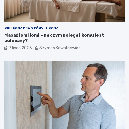
PIELĘGNACJA SKÓRY
URODA
Masaż lomi lomi – na czym polega i komu jest
polecany?
7 lipca 2026
Szymon Kowalkiewicz