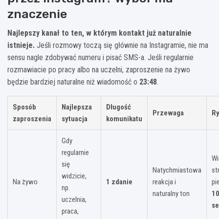
znaczenie
Najlepszy kanał to ten, w którym kontakt już naturalnie
istnieje.
Jeśli rozmowy toczą się głównie na Instagramie, nie ma
sensu nagle zdobywać numeru i pisać SMS-a. Jeśli regularnie
rozmawiacie po pracy albo na uczelni, zaproszenie na żywo
będzie bardziej naturalne niż wiadomość o
23:48
.
Sposób
Najlepsza
Długość
Przewaga
R
zaproszenia
sytuacja
komunikatu
Gdy
regularnie
Wi
się
Natychmiastowa
st
widzicie,
Na żywo
1 zdanie
reakcja i
pi
np.
naturalny ton
1
uczelnia,
s
praca,