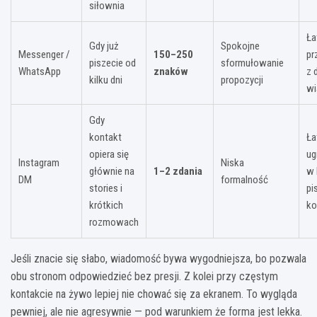
siłownia
Ł
Gdy już
Spokojne
Messenger /
150–250
pr
piszecie od
sformułowanie
WhatsApp
znaków
z 
kilku dni
propozycji
wi
Gdy
kontakt
Ł
opiera się
ug
Instagram
Niska
głównie na
1–2 zdania
w 
DM
formalność
stories i
pi
krótkich
ko
rozmowach
Jeśli znacie się słabo, wiadomość bywa wygodniejsza, bo pozwala
obu stronom odpowiedzieć bez presji. Z kolei przy częstym
kontakcie na żywo lepiej nie chować się za ekranem. To wygląda
pewniej, ale nie agresywnie — pod warunkiem że forma jest lekka.