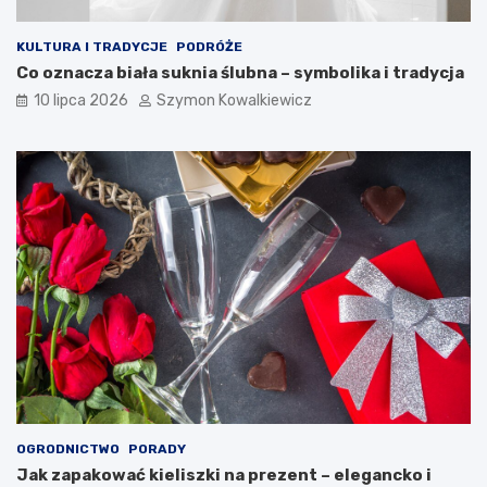
KULTURA I TRADYCJE
PODRÓŻE
Co oznacza biała suknia ślubna – symbolika i tradycja
10 lipca 2026
Szymon Kowalkiewicz
OGRODNICTWO
PORADY
Jak zapakować kieliszki na prezent – elegancko i