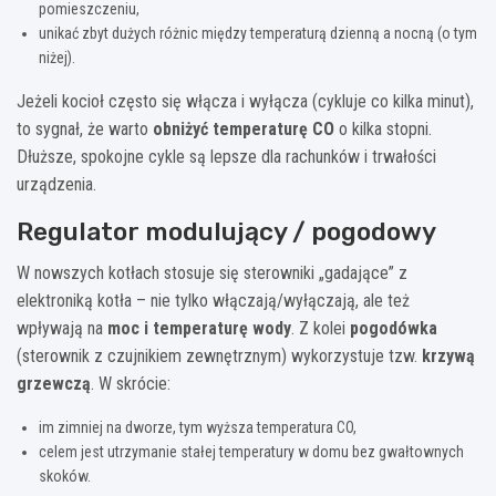
pomieszczeniu,
unikać zbyt dużych różnic między temperaturą dzienną a nocną (o tym
niżej).
Jeżeli kocioł często się włącza i wyłącza (cykluje co kilka minut),
to sygnał, że warto
obniżyć temperaturę CO
o kilka stopni.
Dłuższe, spokojne cykle są lepsze dla rachunków i trwałości
urządzenia.
Regulator modulujący / pogodowy
W nowszych kotłach stosuje się sterowniki „gadające” z
elektroniką kotła – nie tylko włączają/wyłączają, ale też
wpływają na
moc i temperaturę wody
. Z kolei
pogodówka
(sterownik z czujnikiem zewnętrznym) wykorzystuje tzw.
krzywą
grzewczą
. W skrócie:
im zimniej na dworze, tym wyższa temperatura CO,
celem jest utrzymanie stałej temperatury w domu bez gwałtownych
skoków.