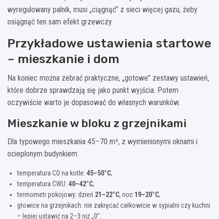
wyregulowany palnik, musi „ciągnąć” z sieci więcej gazu, żeby
osiągnąć ten sam efekt grzewczy.
Przykładowe ustawienia startowe
– mieszkanie i dom
Na koniec można zebrać praktyczne, „gotowe” zestawy ustawień,
które dobrze sprawdzają się jako punkt wyjścia. Potem
oczywiście warto je dopasować do własnych warunków.
Mieszkanie w bloku z grzejnikami
Dla typowego mieszkania 45–70 m², z wymienionymi oknami i
ocieplonym budynkiem:
temperatura CO na kotle:
45–50°C
,
temperatura CWU:
40–42°C
,
termometr pokojowy: dzień
21–22°C
, noc
19–20°C
,
głowice na grzejnikach: nie zakręcać całkowicie w sypialni czy kuchni
– lepiej ustawić na 2–3 niż „0”.