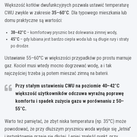
Większość kotłów dwufunkcyjnych pozwala ustawić temperaturę
CWU zwykle w zakresie
35–60°C
. Dla typowego mieszkania lub
domu praktyczne są wartości:
38–42°C
– komfortowy prysznic bez dolewania zimnej wody,
45°C
– gdy lubiana jest bardzo ciepła woda lub są długie rury i straty
po drodze.
Ustawianie 55–60°C w większości przypadków po prostu marnuje
gaz. Kocioł musi wtedy mocno dogrzewać wodę, a i tak
najczęściej trzeba ją potem mieszać zimną na baterii.
Przy stałym ustawieniu CWU na poziomie
40–42°C
większość użytkowników odczuwa wyraźną poprawę
komfortu i spadek zużycia gazu w porównaniu z 50–
55°C.
Warto też pamiętać, że zbyt niska temperatura (np. 35°C) może
powodować, że przy dłuższym prysznicu woda wydaje się „letnia”
i instynktownie grzeje się dłużej. Lepiej znaleźć punkt, przy