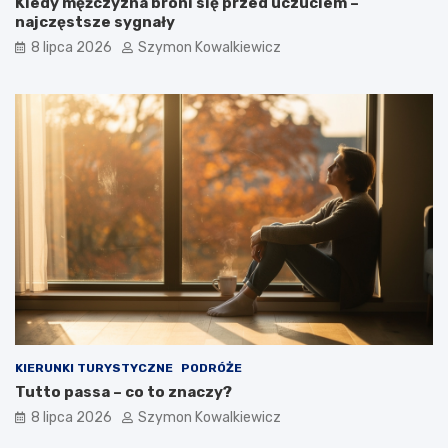
Kiedy mężczyzna broni się przed uczuciem –
najczęstsze sygnały
8 lipca 2026
Szymon Kowalkiewicz
KIERUNKI TURYSTYCZNE
PODRÓŻE
Tutto passa – co to znaczy?
8 lipca 2026
Szymon Kowalkiewicz