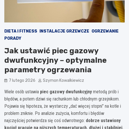
DIETA I FITNESS
INSTALACJE GRZEWCZE
OGRZEWANIE
PORADY
Jak ustawić piec gazowy
dwufunkcyjny – optymalne
parametry ogrzewania
7 lutego 2026
Szymon Kowalkiewicz
Wiele osób ustawia
piec gazowy dwufunkcyjny
metodą prób i
błędów, a potem dziwi się rachunkom lub chłodnym grzejnikom.
Pojawia się hipoteza, że wystarczy „dać więcej stopni” na kotle i
problem zniknie. Po analizie zużycia, komfortu i błędów
najczęściej potwierdza się coś odwrotnego:
dobrze ustawiony
kocioł pracuje na niższych temperaturach, dłużej i stabilniej
,