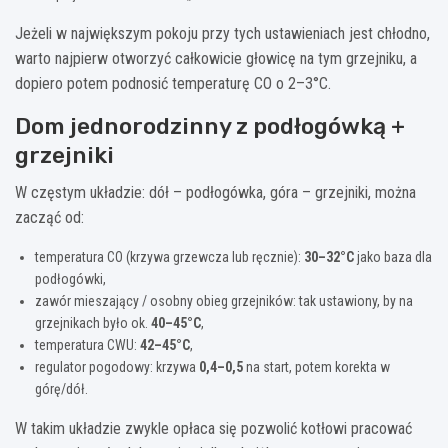
Jeżeli w największym pokoju przy tych ustawieniach jest chłodno,
warto najpierw otworzyć całkowicie głowicę na tym grzejniku, a
dopiero potem podnosić temperaturę CO o 2–3°C.
Dom jednorodzinny z podłogówką +
grzejniki
W częstym układzie: dół – podłogówka, góra – grzejniki, można
zacząć od:
temperatura CO (krzywa grzewcza lub ręcznie):
30–32°C
jako baza dla
podłogówki,
zawór mieszający / osobny obieg grzejników: tak ustawiony, by na
grzejnikach było ok.
40–45°C
,
temperatura CWU:
42–45°C
,
regulator pogodowy: krzywa
0,4–0,5
na start, potem korekta w
górę/dół.
W takim układzie zwykle opłaca się pozwolić kotłowi pracować