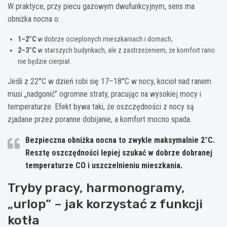
W praktyce, przy piecu gazowym dwufunkcyjnym, sens ma
obniżka nocna o:
1–2°C
w dobrze ocieplonych mieszkaniach i domach,
2–3°C
w starszych budynkach, ale z zastrzeżeniem, że komfort rano
nie będzie cierpiał.
Jeśli z 22°C w dzień robi się 17–18°C w nocy, kocioł nad ranem
musi „nadgonić” ogromne straty, pracując na wysokiej mocy i
temperaturze. Efekt bywa taki, że oszczędności z nocy są
zjadane przez poranne dobijanie, a komfort mocno spada.
Bezpieczna obniżka nocna to zwykle
maksymalnie 2°C
.
Resztę oszczędności lepiej szukać w dobrze dobranej
temperaturze CO i uszczelnieniu mieszkania.
Tryby pracy, harmonogramy,
„urlop” – jak korzystać z funkcji
kotła