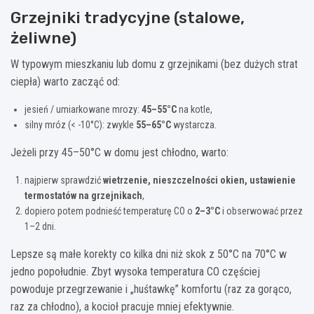
Grzejniki tradycyjne (stalowe,
żeliwne)
W typowym mieszkaniu lub domu z grzejnikami (bez dużych strat
ciepła) warto zacząć od:
jesień / umiarkowane mrozy:
45–55°C
na kotle,
silny mróz (< -10°C): zwykle
55–65°C
wystarcza.
Jeżeli przy 45–50°C w domu jest chłodno, warto:
najpierw sprawdzić
wietrzenie, nieszczelności okien, ustawienie
termostatów na grzejnikach
,
dopiero potem podnieść temperaturę CO o
2–3°C
i obserwować przez
1–2 dni.
Lepsze są małe korekty co kilka dni niż skok z 50°C na 70°C w
jedno popołudnie. Zbyt wysoka temperatura CO częściej
powoduje przegrzewanie i „huśtawkę” komfortu (raz za gorąco,
raz za chłodno), a kocioł pracuje mniej efektywnie.