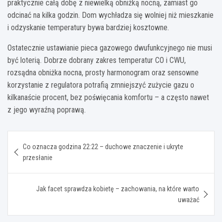
praktycznie całą dobę z niewielką obniżką nocną, zamiast go
odcinać na kilka godzin. Dom wychładza się wolniej niż mieszkanie
i odzyskanie temperatury bywa bardziej kosztowne.
Ostatecznie ustawianie pieca gazowego dwufunkcyjnego nie musi
być loterią. Dobrze dobrany zakres temperatur CO i CWU,
rozsądna obniżka nocna, prosty harmonogram oraz sensowne
korzystanie z regulatora potrafią zmniejszyć zużycie gazu o
kilkanaście procent, bez poświęcania komfortu – a często nawet
z jego wyraźną poprawą.
Nawigacja
Co oznacza godzina 22:22 – duchowe znaczenie i ukryte
wpisu
przesłanie
Jak facet sprawdza kobietę – zachowania, na które warto
uważać