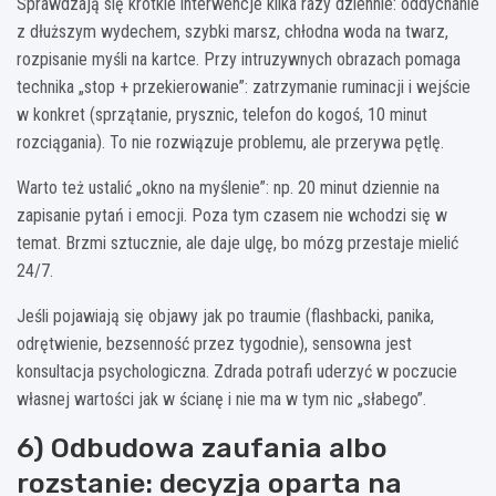
Sprawdzają się krótkie interwencje kilka razy dziennie: oddychanie
z dłuższym wydechem, szybki marsz, chłodna woda na twarz,
rozpisanie myśli na kartce. Przy intruzywnych obrazach pomaga
technika „stop + przekierowanie”: zatrzymanie ruminacji i wejście
w konkret (sprzątanie, prysznic, telefon do kogoś, 10 minut
rozciągania). To nie rozwiązuje problemu, ale przerywa pętlę.
Warto też ustalić „okno na myślenie”: np. 20 minut dziennie na
zapisanie pytań i emocji. Poza tym czasem nie wchodzi się w
temat. Brzmi sztucznie, ale daje ulgę, bo mózg przestaje mielić
24/7.
Jeśli pojawiają się objawy jak po traumie (flashbacki, panika,
odrętwienie, bezsenność przez tygodnie), sensowna jest
konsultacja psychologiczna. Zdrada potrafi uderzyć w poczucie
własnej wartości jak w ścianę i nie ma w tym nic „słabego”.
6) Odbudowa zaufania albo
rozstanie: decyzja oparta na