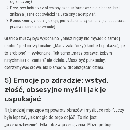
ograniczony).
Przejrzystość
przez określony czas: informowanie o planach, brak
znikania, jasne odpowiedzi na ustalony pakiet pytań.
Konsekwencja
: co się dzieje, jeśli ustalenia są łamane (np. separacja,
przerwa, terapia, rozstanie).
Granice muszą być wykonalne. „Masz nigdy nie myśleć o tamtej
osobie” jest niewykonalne. „Masz zakończyć kontakt i pokazać, jak
to zrobiono” — wykonalne. Tak samo „masz sprawić, żebym
natychmiast ci zaufała” nie działa. „Masz być punktualny,
dotrzymywać słowa, nie kłamać w drobiazgach” działa.
5) Emocje po zdradzie: wstyd,
złość, obsesyjne myśli i jak je
uspokajać
Najbardziej męczące są powroty obrazów i myśli: „co robił”, „czy
była lepsza”, „jak mogło do tego dojść”. To nie jest
„przewrażliwienie”, tylko objaw przeciążenia. Mózg próbuje