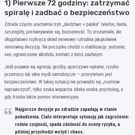
1) Pierwsze 72 godziny: zatrzymać
spiralę i zadbać o bezpieczeństwo
Zdrada często uruchamia tryb „śledztwo + panika”: telefon, hasła,
szczegóły, porównywanie się, bezsenność. To zrozumiałe, ale
długofalowo rozkręca układ nerwowy i utrudnia jakąkolwiek
sensowną decyzję. Na początku chodzi o stabilizację: jedzenie,
sen, ograniczenie alkoholu, kontakt z kimś zaufanym.
Jeśli pojawia się agresja, groźby, uporczywe nękanie, ryzyko
przemocy lub silne myśli samobójcze — priorytetem jest
bezpieczeństwo. W takiej sytuacji nie prowadzi się „rozmów
naprawczych”, tylko szuka wsparcia: bliska osoba, psycholog, a
gdy trzeba także pomoc interwencyjna.
Najgorsze decyzje po zdradzie zapadają w stanie
pobudzenia.
Ciało interpretuje sytuację jak zagrożenie:
rośnie czujność, spada zdolność do oceny ryzyka, a
później przychodzi wstyd i chaos.