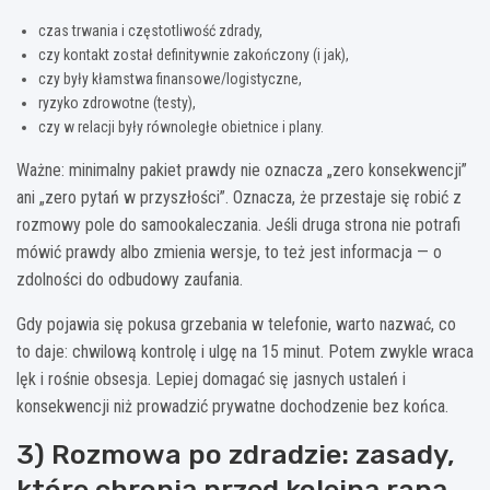
czas trwania i częstotliwość zdrady,
czy kontakt został definitywnie zakończony (i jak),
czy były kłamstwa finansowe/logistyczne,
ryzyko zdrowotne (testy),
czy w relacji były równoległe obietnice i plany.
Ważne: minimalny pakiet prawdy nie oznacza „zero konsekwencji”
ani „zero pytań w przyszłości”. Oznacza, że przestaje się robić z
rozmowy pole do samookaleczania. Jeśli druga strona nie potrafi
mówić prawdy albo zmienia wersje, to też jest informacja — o
zdolności do odbudowy zaufania.
Gdy pojawia się pokusa grzebania w telefonie, warto nazwać, co
to daje: chwilową kontrolę i ulgę na 15 minut. Potem zwykle wraca
lęk i rośnie obsesja. Lepiej domagać się jasnych ustaleń i
konsekwencji niż prowadzić prywatne dochodzenie bez końca.
3) Rozmowa po zdradzie: zasady,
które chronią przed kolejną raną