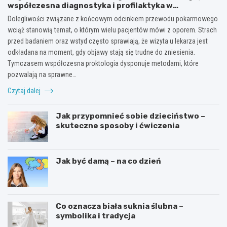
współczesna diagnostyka i profilaktyka w
proktologii?
Dolegliwości związane z końcowym odcinkiem przewodu pokarmowego
wciąż stanowią temat, o którym wielu pacjentów mówi z oporem. Strach
przed badaniem oraz wstyd często sprawiają, że wizyta u lekarza jest
odkładana na moment, gdy objawy stają się trudne do zniesienia.
Tymczasem współczesna proktologia dysponuje metodami, które
pozwalają na sprawne…
Czytaj dalej
Jak przypomnieć sobie dzieciństwo –
skuteczne sposoby i ćwiczenia
Jak być damą – na co dzień
Co oznacza biała suknia ślubna –
symbolika i tradycja