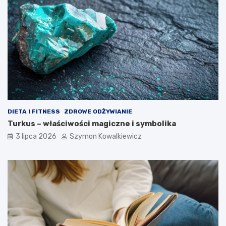
DIETA I FITNESS
ZDROWE ODŻYWIANIE
Turkus – właściwości magiczne i symbolika
3 lipca 2026
Szymon Kowalkiewicz