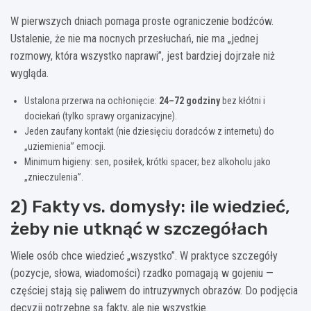
W pierwszych dniach pomaga proste ograniczenie bodźców.
Ustalenie, że nie ma nocnych przesłuchań, nie ma „jednej
rozmowy, która wszystko naprawi”, jest bardziej dojrzałe niż
wygląda.
Ustalona przerwa na ochłonięcie:
24–72 godziny
bez kłótni i
dociekań (tylko sprawy organizacyjne).
Jeden zaufany kontakt (nie dziesięciu doradców z internetu) do
„uziemienia” emocji.
Minimum higieny: sen, posiłek, krótki spacer; bez alkoholu jako
„znieczulenia”.
2) Fakty vs. domysły: ile wiedzieć,
żeby nie utknąć w szczegółach
Wiele osób chce wiedzieć „wszystko”. W praktyce szczegóły
(pozycje, słowa, wiadomości) rzadko pomagają w gojeniu —
częściej stają się paliwem do intruzywnych obrazów. Do podjęcia
decyzji potrzebne są fakty, ale nie wszystkie.