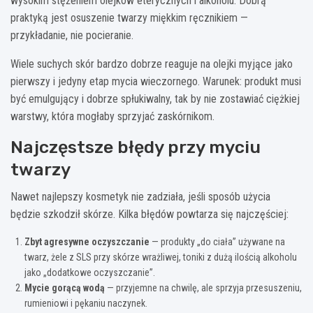
wysokim stężeniem olejków eterycznych i alkoholu. Dobrą
praktyką jest osuszenie twarzy miękkim ręcznikiem —
przykładanie, nie pocieranie.
Wiele suchych skór bardzo dobrze reaguje na olejki myjące jako
pierwszy i jedyny etap mycia wieczornego. Warunek: produkt musi
być emulgujący i dobrze spłukiwalny, tak by nie zostawiać ciężkiej
warstwy, która mogłaby sprzyjać zaskórnikom.
Najczęstsze błędy przy myciu
twarzy
Nawet najlepszy kosmetyk nie zadziała, jeśli sposób użycia
będzie szkodził skórze. Kilka błędów powtarza się najczęściej:
Zbyt agresywne oczyszczanie
— produkty „do ciała” używane na
twarz, żele z SLS przy skórze wrażliwej, toniki z dużą ilością alkoholu
jako „dodatkowe oczyszczanie”.
Mycie gorącą wodą
— przyjemne na chwilę, ale sprzyja przesuszeniu,
rumieniowi i pękaniu naczynek.