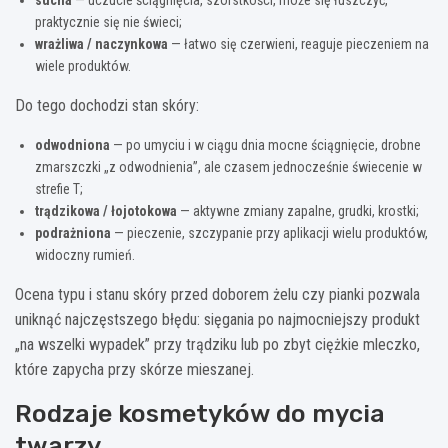
praktycznie się nie świeci;
wrażliwa / naczynkowa
— łatwo się czerwieni, reaguje pieczeniem na
wiele produktów.
Do tego dochodzi stan skóry:
odwodniona
— po umyciu i w ciągu dnia mocne ściągnięcie, drobne
zmarszczki „z odwodnienia”, ale czasem jednocześnie świecenie w
strefie T;
trądzikowa / łojotokowa
— aktywne zmiany zapalne, grudki, krostki;
podrażniona
— pieczenie, szczypanie przy aplikacji wielu produktów,
widoczny rumień.
Ocena typu i stanu skóry przed doborem żelu czy pianki pozwala
uniknąć najczęstszego błędu: sięgania po najmocniejszy produkt
„na wszelki wypadek” przy trądziku lub po zbyt ciężkie mleczko,
które zapycha przy skórze mieszanej.
Rodzaje kosmetyków do mycia
twarzy