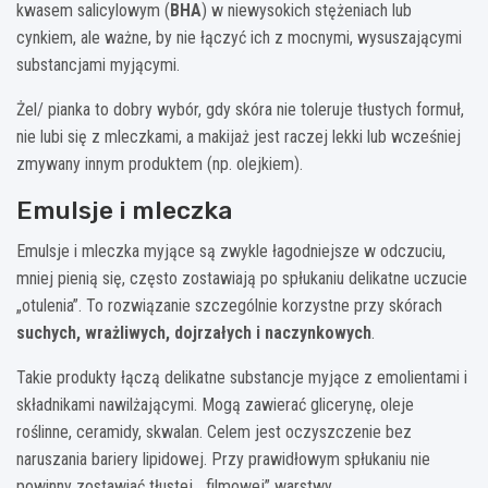
kwasem salicylowym (
BHA
) w niewysokich stężeniach lub
cynkiem, ale ważne, by nie łączyć ich z mocnymi, wysuszającymi
substancjami myjącymi.
Żel/ pianka to dobry wybór, gdy skóra nie toleruje tłustych formuł,
nie lubi się z mleczkami, a makijaż jest raczej lekki lub wcześniej
zmywany innym produktem (np. olejkiem).
Emulsje i mleczka
Emulsje i mleczka myjące są zwykle łagodniejsze w odczuciu,
mniej pienią się, często zostawiają po spłukaniu delikatne uczucie
„otulenia”. To rozwiązanie szczególnie korzystne przy skórach
suchych, wrażliwych, dojrzałych i naczynkowych
.
Takie produkty łączą delikatne substancje myjące z emolientami i
składnikami nawilżającymi. Mogą zawierać glicerynę, oleje
roślinne, ceramidy, skwalan. Celem jest oczyszczenie bez
naruszania bariery lipidowej. Przy prawidłowym spłukaniu nie
powinny zostawiać tłustej, „filmowej” warstwy.