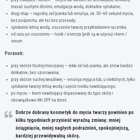
masaż suchymi dłońmi, emulgacja wodą, dokładne spłukanie;
drugi etap — łagodny żel/pianka lub emulsja, ok. 30–60 sekund mycia,
bez pośpiechu, ale też bez przesady;
spłukanie letnią wodą, osuszenie twarzy przykładaniem ręcznika;
od razu po osuszeniu — tonik / esencja (jeśli są w użyciu) i krem /
serum.
Poranek:
przy skórze tłustej/mieszanej — lekki żel lub pianka, ale znów bardzo
delikatnie, bez szorowania;
przy skórze suchej/wrażliwej — emulsja myjąca lub, u niektórych, tylko
spłukanie twarzy letnią wodą i użycie toniku nawilżającego;
po myciu — krem nawilżający dopasowany do typu skóry i
obowiązkowo filtr SPF na dzień.
Dobrze dobrany kosmetyk do mycia twarzy powinien po
kilku tygodniach przynieść wyraźną zmianę: mniej
ściągnięcia, mniej nagłych podrażnień, spokojniejszą,
bardziej przewidywalną skórę.