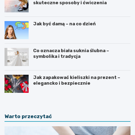
skuteczne sposoby i ćwiczenia
Jak być damą – na co dzień
Co oznacza biała suknia ślubna –
symbolika i tradycja
Jak zapakować kieliszki na prezent –
elegancko i bezpiecznie
Warto przeczytać