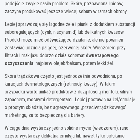
podejście zwykle nasila problem. Skóra, pozbawiona lipidów,
zaczyna produkować jeszcze więcej sebum w ramach obrony.
Lepiej sprawdzają się łagodne żele i pianki z dodatkiem substancji
seboregulujących (cynk, niacynamid) lub delikatnych kwasów.
Produkt może mieć odświeżające działanie, ale nie powinien
zostawiać uczucia palącej, czerwonej skóry. Wieczorem przy
filtrach i makijażu dobrze działa schemat
dwuetapowego
oczyszczania
: najpierw olejek/balsam, potem lekki żel.
Skóra trądzikowa często jest jednocześnie odwodniona, po
kuracjach dermatologicznych (retinoidy, kwasy). W takim
przypadku warto unikać produktów z dużą ilością mentolu, silnym
zapachem, mocnymi detergentami. Lepiej postawić na żel/emulsję
o prostym składzie, bez agresywnego „przeciwtrądzikowego”
marketingu, za to bezpieczną dla bariery.
W ciągu dnia wystarczy jedno solidne mycie (wieczorem); rano
często wystarczy delikatna emulsja lub nawet tylko spłukanie