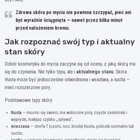
Zdrowa skóra po myciu nie powinna szczypać, piec ani
być wyraźnie ściągnięta — nawet przez kilka minut
przed nałożeniem kremu.
Jak rozpoznać swój typ i aktualny
stan skóry
Dobór kosmetyku do mycia zaczyna się od oceny, z jaką skórą ma
się do czynienia. Nie tylko typu, ale i
aktualnego stanu
. Skóra
tłusta może być jednocześnie odwodniona i wrażliwa, a sucha —
mieć rozszerzone pory.
Podstawowe typy skóry:
tłusta
— mocno się świeci, ma widoczne pory, częste zaskórniki i
wypryski, makijaż szybko „spływa”;
mieszana
— strefa T (czoło, nos, broda) tłusta, policzki normalne lub
suche;
sucha
— uczucie ściągnięcia, szorstkości, może się łuszczyć,