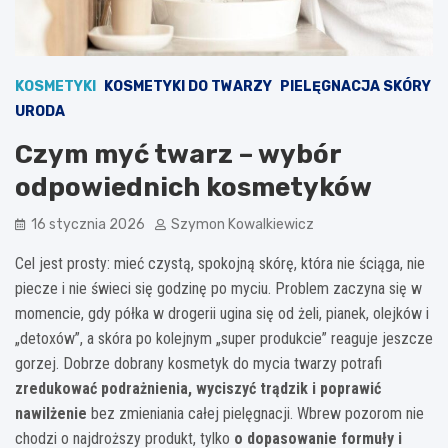
KOSMETYKI
KOSMETYKI DO TWARZY
PIELĘGNACJA SKÓRY
URODA
Czym myć twarz – wybór
odpowiednich kosmetyków
16 stycznia 2026
Szymon Kowalkiewicz
Cel jest prosty: mieć czystą, spokojną skórę, która nie ściąga, nie
piecze i nie świeci się godzinę po myciu. Problem zaczyna się w
momencie, gdy półka w drogerii ugina się od żeli, pianek, olejków i
„detoxów”, a skóra po kolejnym „super produkcie” reaguje jeszcze
gorzej. Dobrze dobrany kosmetyk do mycia twarzy potrafi
zredukować podrażnienia, wyciszyć trądzik i poprawić
nawilżenie
bez zmieniania całej pielęgnacji. Wbrew pozorom nie
chodzi o najdroższy produkt, tylko
o dopasowanie formuły i