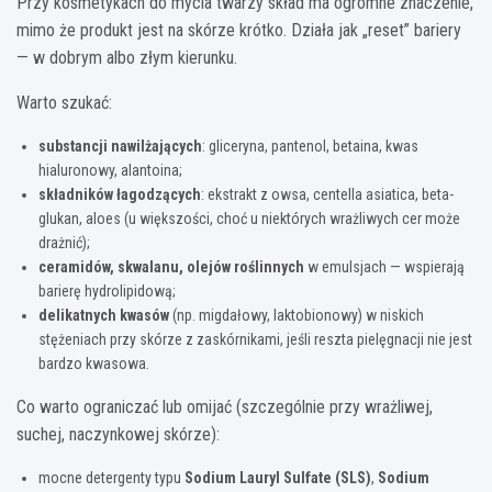
Przy kosmetykach do mycia twarzy skład ma ogromne znaczenie,
mimo że produkt jest na skórze krótko. Działa jak „reset” bariery
— w dobrym albo złym kierunku.
Warto szukać:
substancji nawilżających
: gliceryna, pantenol, betaina, kwas
hialuronowy, alantoina;
składników łagodzących
: ekstrakt z owsa, centella asiatica, beta-
glukan, aloes (u większości, choć u niektórych wrażliwych cer może
drażnić);
ceramidów, skwalanu, olejów roślinnych
w emulsjach — wspierają
barierę hydrolipidową;
delikatnych kwasów
(np. migdałowy, laktobionowy) w niskich
stężeniach przy skórze z zaskórnikami, jeśli reszta pielęgnacji nie jest
bardzo kwasowa.
Co warto ograniczać lub omijać (szczególnie przy wrażliwej,
suchej, naczynkowej skórze):
mocne detergenty typu
Sodium Lauryl Sulfate (SLS)
,
Sodium