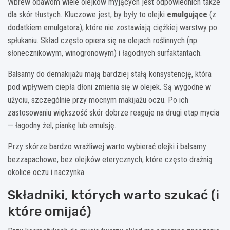
Wbrew obawom wiele olejków myjących jest odpowiednich także
dla skór tłustych. Kluczowe jest, by były to olejki
emulgujące
(z
dodatkiem emulgatora), które nie zostawiają ciężkiej warstwy po
spłukaniu. Skład często opiera się na olejach roślinnych (np.
słonecznikowym, winogronowym) i łagodnych surfaktantach.
Balsamy do demakijażu mają bardziej stałą konsystencję, która
pod wpływem ciepła dłoni zmienia się w olejek. Są wygodne w
użyciu, szczególnie przy mocnym makijażu oczu. Po ich
zastosowaniu większość skór dobrze reaguje na drugi etap mycia
— łagodny żel, piankę lub emulsję.
Przy skórze bardzo wrażliwej warto wybierać olejki i balsamy
bezzapachowe, bez olejków eterycznych, które często drażnią
okolice oczu i naczynka.
Składniki, których warto szukać (i
które omijać)