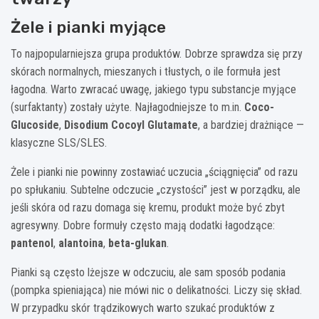
Żele i pianki myjące
To najpopularniejsza grupa produktów. Dobrze sprawdza się przy
skórach normalnych, mieszanych i tłustych, o ile formuła jest
łagodna. Warto zwracać uwagę, jakiego typu substancje myjące
(surfaktanty) zostały użyte. Najłagodniejsze to m.in.
Coco-
Glucoside
,
Disodium Cocoyl Glutamate
, a bardziej drażniące —
klasyczne SLS/SLES.
Żele i pianki nie powinny zostawiać uczucia „ściągnięcia” od razu
po spłukaniu. Subtelne odczucie „czystości” jest w porządku, ale
jeśli skóra od razu domaga się kremu, produkt może być zbyt
agresywny. Dobre formuły często mają dodatki łagodzące:
pantenol
,
alantoina
,
beta-glukan
.
Pianki są często lżejsze w odczuciu, ale sam sposób podania
(pompka spieniająca) nie mówi nic o delikatności. Liczy się skład.
W przypadku skór trądzikowych warto szukać produktów z