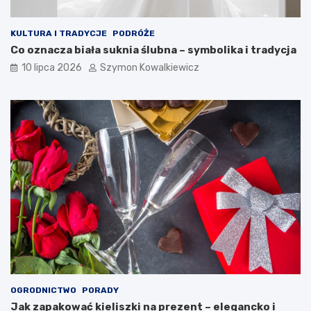
KULTURA I TRADYCJE
PODRÓŻE
Co oznacza biała suknia ślubna – symbolika i tradycja
10 lipca 2026
Szymon Kowalkiewicz
OGRODNICTWO
PORADY
Jak zapakować kieliszki na prezent – elegancko i