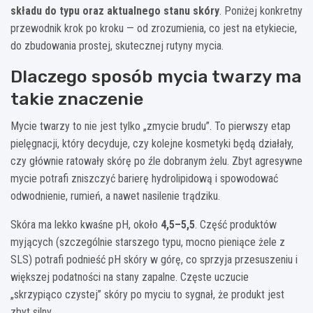
składu do typu oraz aktualnego stanu skóry
. Poniżej konkretny
przewodnik krok po kroku — od zrozumienia, co jest na etykiecie,
do zbudowania prostej, skutecznej rutyny mycia.
Dlaczego sposób mycia twarzy ma
takie znaczenie
Mycie twarzy to nie jest tylko „zmycie brudu”. To pierwszy etap
pielęgnacji, który decyduje, czy kolejne kosmetyki będą działały,
czy głównie ratowały skórę po źle dobranym żelu. Zbyt agresywne
mycie potrafi zniszczyć barierę hydrolipidową i spowodować
odwodnienie, rumień, a nawet nasilenie trądziku.
Skóra ma lekko kwaśne pH, około
4,5–5,5
. Część produktów
myjących (szczególnie starszego typu, mocno pieniące żele z
SLS) potrafi podnieść pH skóry w górę, co sprzyja przesuszeniu i
większej podatności na stany zapalne. Częste uczucie
„skrzypiąco czystej” skóry po myciu to sygnał, że produkt jest
zbyt silny.