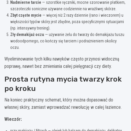
Nadmierne tarcie
— szorstkie ręczniki, mocne szorowanie płatkiem,
szczoteczki soniczne używane codziennie na wrażliwej skórze.
Zbyt częste mycie
— więcej niż 2 razy dziennie (rano i wieczorem) u
większości typów skóry jest zbędne, poza specyficznymi sytuacjami
(np. intensywny trening).
Zły demakijaż oczu
— używanie żelu do twarzy do demakijażu tuszu
wodoodpornego, co kończy się tarciem i podrażnieniem okolicy
oczu.
Wyeliminowanie tych kilku nawyków często przynosi widoczną
poprawę, nawet bez zmieniania całej pielęgnacji czy diety.
Prosta rutyna mycia twarzy krok
po kroku
Na koniec praktyczny schemat, który można dopasować do
własnej skóry, zamiast wprowadzać rewolucję w całej łazience.
Wieczór:
przy makijażu / filtrach — olejek lub balsam do demakijażu, delikatny