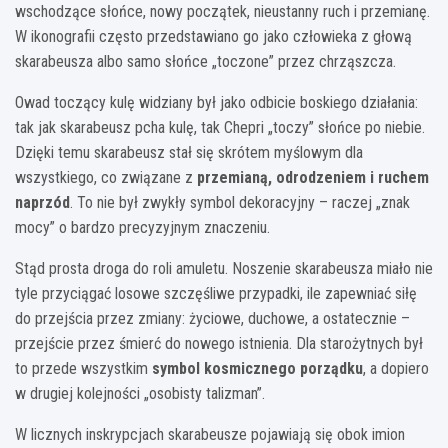
wschodzące słońce, nowy początek, nieustanny ruch i przemianę.
W ikonografii często przedstawiano go jako człowieka z głową
skarabeusza albo samo słońce „toczone” przez chrząszcza.
Owad toczący kulę widziany był jako odbicie boskiego działania:
tak jak skarabeusz pcha kulę, tak Chepri „toczy” słońce po niebie.
Dzięki temu skarabeusz stał się skrótem myślowym dla
wszystkiego, co związane z
przemianą, odrodzeniem i ruchem
naprzód
. To nie był zwykły symbol dekoracyjny – raczej „znak
mocy” o bardzo precyzyjnym znaczeniu.
Stąd prosta droga do roli amuletu. Noszenie skarabeusza miało nie
tyle przyciągać losowe szczęśliwe przypadki, ile zapewniać siłę
do przejścia przez zmiany: życiowe, duchowe, a ostatecznie –
przejście przez śmierć do nowego istnienia. Dla starożytnych był
to przede wszystkim
symbol kosmicznego porządku
, a dopiero
w drugiej kolejności „osobisty talizman”.
W licznych inskrypcjach skarabeusze pojawiają się obok imion