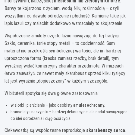
intensywnym, najczęściej
niebieskim lub zielonym kolorze
.
Barwy te kojarzono z życiem, wodą Nilu, roślinnością – czyli
wszystkim, co dawało odrodzenie i płodność. Kamienie takie jak
lapis lazuli czy malachit dodatkowo wzmacniały to skojarzenie.
Współczesne amulety często luźno nawiązują do tej tradycji.
Szkło, ceramika, tanie stopy metali – to codzienność. Sam
materiał nie przekreśla symbolicznej wartości, ale im bardziej
uproszczona forma (kreska zamiast rzeźby, brak detali), tym
wyraźniej widać komercyjny charakter przedmiotu. W muzeach
łatwo zauważyć, że nawet mały skarabeusz sprzed kilku tysięcy
lat jest wyraźnie „dopieszczony” w każdym szczególe.
W biżuterii spotyka się dwa główne zastosowania:
wisiorki i pierścienie – jako osobisty
amulet ochronny
,
bransolety i naszyjniki – bardziej dekoracyjne, ale nadal nawiązujące
do idei odrodzenia i ciągłości życia.
Ciekawostką są współczesne reprodukcje
skarabeuszy serca
.