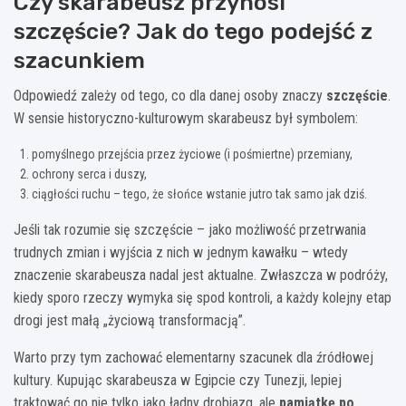
Czy skarabeusz przynosi
szczęście? Jak do tego podejść z
szacunkiem
Odpowiedź zależy od tego, co dla danej osoby znaczy
szczęście
.
W sensie historyczno-kulturowym skarabeusz był symbolem:
pomyślnego przejścia przez życiowe (i pośmiertne) przemiany,
ochrony serca i duszy,
ciągłości ruchu – tego, że słońce wstanie jutro tak samo jak dziś.
Jeśli tak rozumie się szczęście – jako możliwość przetrwania
trudnych zmian i wyjścia z nich w jednym kawałku – wtedy
znaczenie skarabeusza nadal jest aktualne. Zwłaszcza w podróży,
kiedy sporo rzeczy wymyka się spod kontroli, a każdy kolejny etap
drogi jest małą „życiową transformacją”.
Warto przy tym zachować elementarny szacunek dla źródłowej
kultury. Kupując skarabeusza w Egipcie czy Tunezji, lepiej
traktować go nie tylko jako ładny drobiazg, ale
pamiątkę po