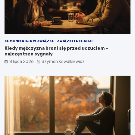
KOMUNIKACJA W ZWIĄZKU
ZWIĄZKI I RELACJE
Kiedy mężczyzna broni się przed uczuciem –
najczęstsze sygnały
8 lipca 2026
Szymon Kowalkiewicz