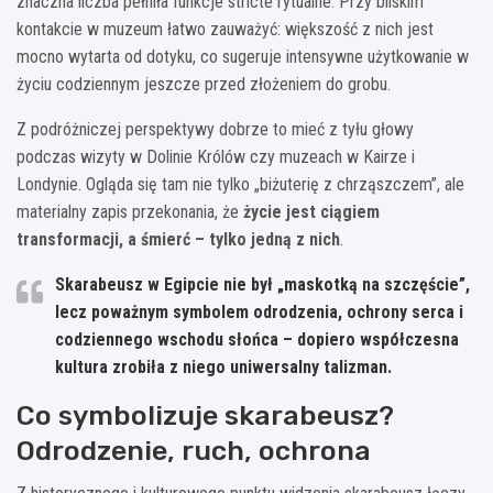
znaczna liczba pełniła funkcje stricte rytualne. Przy bliskim
kontakcie w muzeum łatwo zauważyć: większość z nich jest
mocno wytarta od dotyku, co sugeruje intensywne użytkowanie w
życiu codziennym jeszcze przed złożeniem do grobu.
Z podróżniczej perspektywy dobrze to mieć z tyłu głowy
podczas wizyty w Dolinie Królów czy muzeach w Kairze i
Londynie. Ogląda się tam nie tylko „biżuterię z chrząszczem”, ale
materialny zapis przekonania, że
życie jest ciągiem
transformacji, a śmierć – tylko jedną z nich
.
Skarabeusz w Egipcie nie był „maskotką na szczęście”,
lecz poważnym symbolem odrodzenia, ochrony serca i
codziennego wschodu słońca – dopiero współczesna
kultura zrobiła z niego uniwersalny talizman.
Co symbolizuje skarabeusz?
Odrodzenie, ruch, ochrona