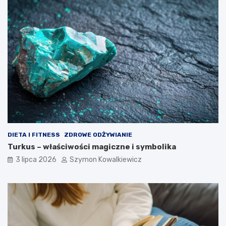
DIETA I FITNESS
ZDROWE ODŻYWIANIE
Turkus – właściwości magiczne i symbolika
3 lipca 2026
Szymon Kowalkiewicz