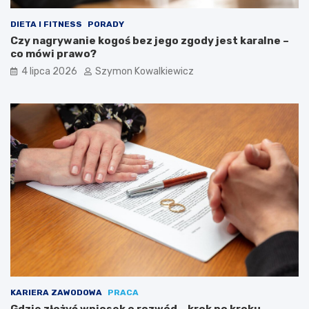
DIETA I FITNESS
PORADY
Czy nagrywanie kogoś bez jego zgody jest karalne –
co mówi prawo?
4 lipca 2026
Szymon Kowalkiewicz
KARIERA ZAWODOWA
PRACA
Gdzie złożyć wniosek o rozwód – krok po kroku