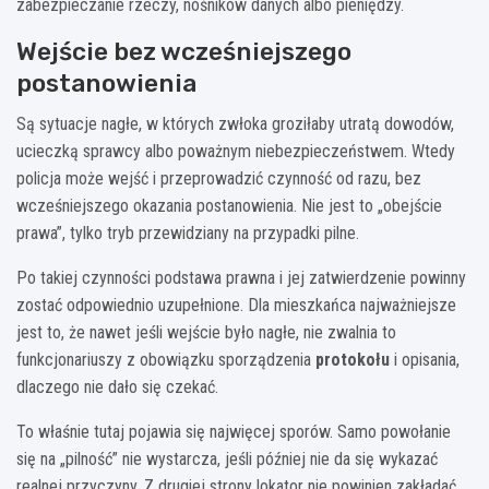
zabezpieczanie rzeczy, nośników danych albo pieniędzy.
Wejście bez wcześniejszego
postanowienia
Są sytuacje nagłe, w których zwłoka groziłaby utratą dowodów,
ucieczką sprawcy albo poważnym niebezpieczeństwem. Wtedy
policja może wejść i przeprowadzić czynność od razu, bez
wcześniejszego okazania postanowienia. Nie jest to „obejście
prawa”, tylko tryb przewidziany na przypadki pilne.
Po takiej czynności podstawa prawna i jej zatwierdzenie powinny
zostać odpowiednio uzupełnione. Dla mieszkańca najważniejsze
jest to, że nawet jeśli wejście było nagłe, nie zwalnia to
funkcjonariuszy z obowiązku sporządzenia
protokołu
i opisania,
dlaczego nie dało się czekać.
To właśnie tutaj pojawia się najwięcej sporów. Samo powołanie
się na „pilność” nie wystarcza, jeśli później nie da się wykazać
realnej przyczyny. Z drugiej strony lokator nie powinien zakładać,