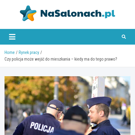
Skip
to
content
nasalonach.pl
Home
Rynek pracy
Czy policja może wejść do mieszkania – kiedy ma do tego prawo?