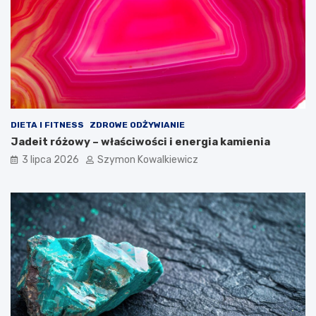
DIETA I FITNESS
ZDROWE ODŻYWIANIE
Jadeit różowy – właściwości i energia kamienia
3 lipca 2026
Szymon Kowalkiewicz