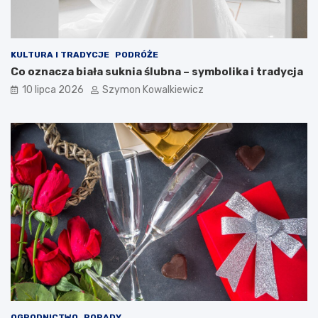
KULTURA I TRADYCJE
PODRÓŻE
Co oznacza biała suknia ślubna – symbolika i tradycja
10 lipca 2026
Szymon Kowalkiewicz
OGRODNICTWO
PORADY