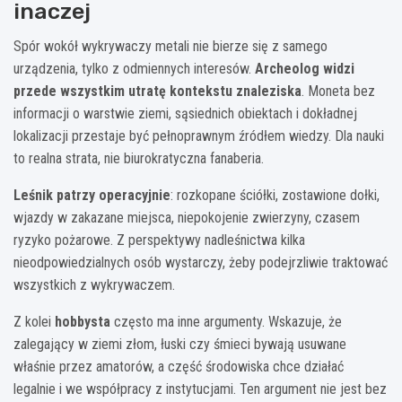
inaczej
Spór wokół wykrywaczy metali nie bierze się z samego
urządzenia, tylko z odmiennych interesów.
Archeolog widzi
przede wszystkim utratę kontekstu znaleziska
. Moneta bez
informacji o warstwie ziemi, sąsiednich obiektach i dokładnej
lokalizacji przestaje być pełnoprawnym źródłem wiedzy. Dla nauki
to realna strata, nie biurokratyczna fanaberia.
Leśnik patrzy operacyjnie
: rozkopane ściółki, zostawione dołki,
wjazdy w zakazane miejsca, niepokojenie zwierzyny, czasem
ryzyko pożarowe. Z perspektywy nadleśnictwa kilka
nieodpowiedzialnych osób wystarczy, żeby podejrzliwie traktować
wszystkich z wykrywaczem.
Z kolei
hobbysta
często ma inne argumenty. Wskazuje, że
zalegający w ziemi złom, łuski czy śmieci bywają usuwane
właśnie przez amatorów, a część środowiska chce działać
legalnie i we współpracy z instytucjami. Ten argument nie jest bez