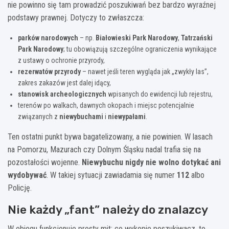
nie powinno się tam prowadzić poszukiwań bez bardzo wyraźnej
podstawy prawnej. Dotyczy to zwłaszcza:
parków narodowych
– np.
Białowieski Park Narodowy
,
Tatrzański
Park Narodowy
; tu obowiązują szczególne ograniczenia wynikające
z ustawy o ochronie przyrody,
rezerwatów przyrody
– nawet jeśli teren wygląda jak „zwykły las”,
zakres zakazów jest dalej idący,
stanowisk archeologicznych
wpisanych do ewidencji lub rejestru,
terenów po walkach, dawnych okopach i miejsc potencjalnie
związanych z
niewybuchami
i
niewypałami
.
Ten ostatni punkt bywa bagatelizowany, a nie powinien. W lasach
na Pomorzu, Mazurach czy Dolnym Śląsku nadal trafia się na
pozostałości wojenne.
Niewybuchu nigdy nie wolno dotykać ani
wydobywać
. W takiej sytuacji zawiadamia się numer
112
albo
Policję.
Nie każdy „fant” należy do znalazcy
W obiegu funkcjonuje prosty mit: co wykopie poszukiwacz, to