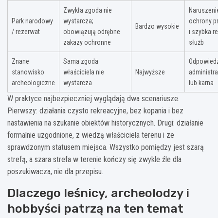
Zwykła zgoda nie
Naruszeni
Park narodowy
wystarcza;
ochrony p
Bardzo wysokie
/ rezerwat
obowiązują odrębne
i szybka r
zakazy ochronne
służb
Znane
Sama zgoda
Odpowiedz
stanowisko
właściciela nie
Najwyższe
administra
archeologiczne
wystarcza
lub karna
W praktyce najbezpieczniej wyglądają dwa scenariusze.
Pierwszy: działania czysto rekreacyjne, bez kopania i bez
nastawienia na szukanie obiektów historycznych. Drugi: działanie
formalnie uzgodnione, z wiedzą właściciela terenu i ze
sprawdzonym statusem miejsca. Wszystko pomiędzy jest szarą
strefą, a szara strefa w terenie kończy się zwykle źle dla
poszukiwacza, nie dla przepisu.
Dlaczego leśnicy, archeolodzy i
hobbyści patrzą na ten temat