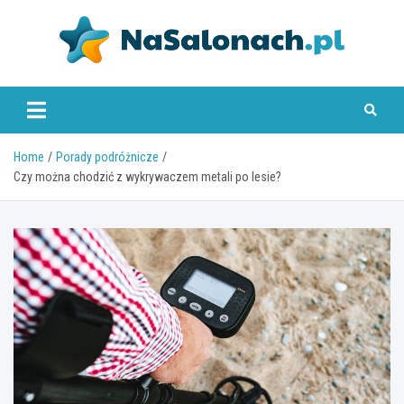
Skip
to
content
nasalonach.pl
Home
Porady podróżnicze
Czy można chodzić z wykrywaczem metali po lesie?