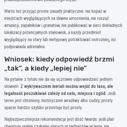
Warto też przyjąć proste zasady praktyczne: nie kopać w
miejscach wyglądających na dawne umocnienia, nie ruszać
amunicji, zapalników i granatów, nie publikować w sieci dokładnych
lokalizacji potencjalnych stanowisk, a każdy przedmiot
wyglądający na stary lub nietypowy potraktować ostrożniej, niż
podpowiada adrenalina.
Wniosek: kiedy odpowiedź brzmi
„tak”, a kiedy „lepiej nie”
Na pytanie z tytułu nie da się uczciwie odpowiedzieć jednym
słowem.
Z wykrywaczem metali można wejść do lasu, ale
legalność poszukiwań zależy od celu, miejsca i zgód
. Jeśli
teren jest chroniony, historycznie wrażliwy albo cudzy, prosty
spacer bardzo szybko przestaje być prosty.
Najbezpieczniejsza rekomendacja jest dość twarda: jeśli plan
obejmuje realne szukanie starych przedmiotów w lesie, nie