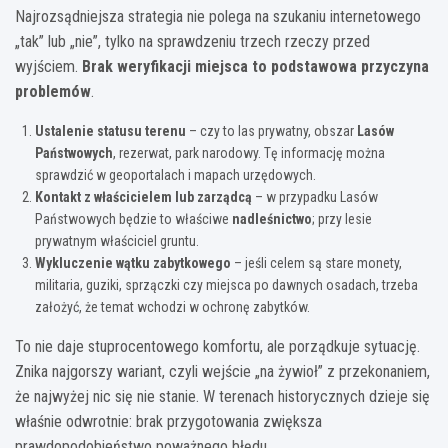
Najrozsądniejsza strategia nie polega na szukaniu internetowego
„tak” lub „nie”, tylko na sprawdzeniu trzech rzeczy przed
wyjściem.
Brak weryfikacji miejsca to podstawowa przyczyna
problemów
.
Ustalenie statusu terenu
– czy to las prywatny, obszar
Lasów
Państwowych
, rezerwat, park narodowy. Tę informację można
sprawdzić w geoportalach i mapach urzędowych.
Kontakt z właścicielem lub zarządcą
– w przypadku Lasów
Państwowych będzie to właściwe
nadleśnictwo
; przy lesie
prywatnym właściciel gruntu.
Wykluczenie wątku zabytkowego
– jeśli celem są stare monety,
militaria, guziki, sprzączki czy miejsca po dawnych osadach, trzeba
założyć, że temat wchodzi w ochronę zabytków.
To nie daje stuprocentowego komfortu, ale porządkuje sytuację.
Znika najgorszy wariant, czyli wejście „na żywioł” z przekonaniem,
że najwyżej nic się nie stanie. W terenach historycznych dzieje się
właśnie odwrotnie: brak przygotowania zwiększa
prawdopodobieństwo poważnego błędu.