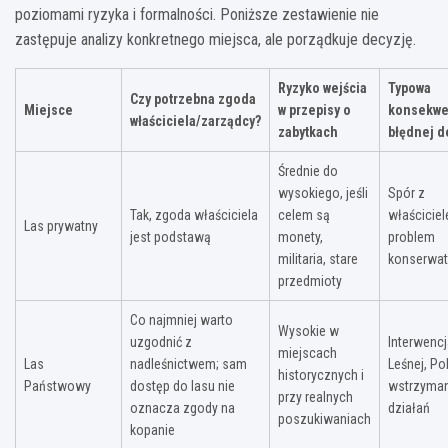
poziomami ryzyka i formalności. Poniższe zestawienie nie
zastępuje analizy konkretnego miejsca, ale porządkuje decyzję.
Ryzyko wejścia
Typowa
Czy potrzebna zgoda
Miejsce
w przepisy o
konsekwe
właściciela/zarządcy?
zabytkach
błędnej d
Średnie do
wysokiego, jeśli
Spór z
Tak, zgoda właściciela
celem są
właścicie
Las prywatny
jest podstawą
monety,
problem
militaria, stare
konserwat
przedmioty
Co najmniej warto
Wysokie w
uzgodnić z
Interwencj
miejscach
Las
nadleśnictwem; sam
Leśnej, Poli
historycznych i
Państwowy
dostęp do lasu nie
wstrzyman
przy realnych
oznacza zgody na
działań
poszukiwaniach
kopanie