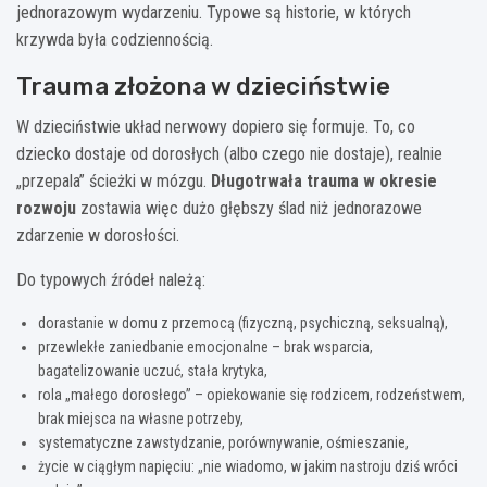
jednorazowym wydarzeniu. Typowe są historie, w których
krzywda była codziennością.
Trauma złożona w dzieciństwie
W dzieciństwie układ nerwowy dopiero się formuje. To, co
dziecko dostaje od dorosłych (albo czego nie dostaje), realnie
„przepala” ścieżki w mózgu.
Długotrwała trauma w okresie
rozwoju
zostawia więc dużo głębszy ślad niż jednorazowe
zdarzenie w dorosłości.
Do typowych źródeł należą:
dorastanie w domu z przemocą (fizyczną, psychiczną, seksualną),
przewlekłe zaniedbanie emocjonalne – brak wsparcia,
bagatelizowanie uczuć, stała krytyka,
rola „małego dorosłego” – opiekowanie się rodzicem, rodzeństwem,
brak miejsca na własne potrzeby,
systematyczne zawstydzanie, porównywanie, ośmieszanie,
życie w ciągłym napięciu: „nie wiadomo, w jakim nastroju dziś wróci