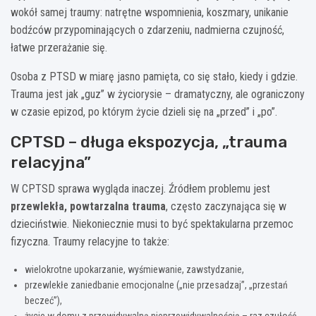
wokół samej traumy: natrętne wspomnienia, koszmary, unikanie
bodźców przypominających o zdarzeniu, nadmierna czujność,
łatwe przerażanie się.
Osoba z PTSD w miarę jasno pamięta, co się stało, kiedy i gdzie.
Trauma jest jak „guz” w życiorysie – dramatyczny, ale ograniczony
w czasie epizod, po którym życie dzieli się na „przed” i „po”.
CPTSD – długa ekspozycja, „trauma
relacyjna”
W CPTSD sprawa wygląda inaczej. Źródłem problemu jest
przewlekła, powtarzalna trauma
, często zaczynająca się w
dzieciństwie. Niekoniecznie musi to być spektakularna przemoc
fizyczna. Traumy relacyjne to także:
wielokrotne upokarzanie, wyśmiewanie, zawstydzanie,
przewlekłe zaniedbanie emocjonalne („nie przesadzaj”, „przestań
beczeć”),
życie w domu z przewidywalną nieprzewidywalnością – raz czułość,