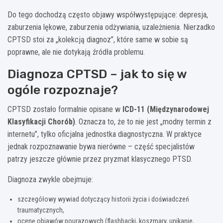
Do tego dochodzą często objawy współwystępujące: depresja,
zaburzenia lękowe, zaburzenia odżywiania, uzależnienia. Nierzadko
CPTSD stoi za „kolekcją diagnoz”, które same w sobie są
poprawne, ale nie dotykają źródła problemu.
Diagnoza CPTSD – jak to się w
ogóle rozpoznaje?
CPTSD zostało formalnie opisane w
ICD-11 (Międzynarodowej
Klasyfikacji Chorób)
. Oznacza to, że to nie jest „modny termin z
internetu”, tylko oficjalna jednostka diagnostyczna. W praktyce
jednak rozpoznawanie bywa nierówne – część specjalistów
patrzy jeszcze głównie przez pryzmat klasycznego PTSD.
Diagnoza zwykle obejmuje:
szczegółowy wywiad dotyczący historii życia i doświadczeń
traumatycznych,
ocenę objawów pourazowych (flashbacki, koszmary, unikanie,