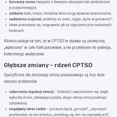
koszmary senne
związane z dawnymi sytuacjami lub symbolicznie
je przypominające,
unikanie
ludzi, miejsc, tematów, które mogą wywołać wspomnienia,
nadmierna czujność
, problemy ze snem, ciągłe „bycie w gotowości”,
łatwe przerażanie się, reagowanie jak na zagrożenie przy neutralnych
bodźcach.
Różnica polega na tym, że w CPTSD te objawy są zazwyczaj
„wplecione” w całe funkcjonowanie, a nie przyklejone do jednego,
konkretnego wydarzenia.
Głębsze zmiany – rdzeń CPTSD
Specyficzne dla złożonego stresu pourazowego są trzy duże
obszary problemów:
zaburzenia regulacji emocji
– trudność z wyciszeniem się, nagłe
wybuchy złości, zalewająca panika, długie okresy emocjonalnego
odrętwienia,
negatywny obraz siebie
– poczucie bycia „gorszym”, „zepsutym”,
przekonanie, że inni w końcu „zorientują się, kim się naprawdę jest”,