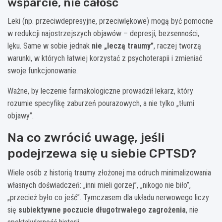
wsparcie, nie całość
Leki (np. przeciwdepresyjne, przeciwlękowe) mogą być pomocne
w redukcji najostrzejszych objawów – depresji, bezsenności,
lęku. Same w sobie jednak
nie „leczą traumy”
, raczej tworzą
warunki, w których łatwiej korzystać z psychoterapii i zmieniać
swoje funkcjonowanie.
Ważne, by leczenie farmakologiczne prowadził lekarz, który
rozumie specyfikę zaburzeń pourazowych, a nie tylko „tłumi
objawy”.
Na co zwrócić uwagę, jeśli
podejrzewa się u siebie CPTSD?
Wiele osób z historią traumy złożonej ma odruch minimalizowania
własnych doświadczeń: „inni mieli gorzej”, „nikogo nie biło”,
„przecież było co jeść”. Tymczasem dla układu nerwowego liczy
się
subiektywne poczucie długotrwałego zagrożenia
, nie