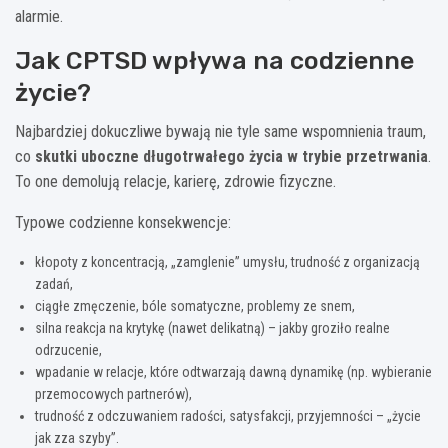
alarmie.
Jak CPTSD wpływa na codzienne
życie?
Najbardziej dokuczliwe bywają nie tyle same wspomnienia traum,
co
skutki uboczne długotrwałego życia w trybie przetrwania
.
To one demolują relacje, karierę, zdrowie fizyczne.
Typowe codzienne konsekwencje:
kłopoty z koncentracją, „zamglenie” umysłu, trudność z organizacją
zadań,
ciągłe zmęczenie, bóle somatyczne, problemy ze snem,
silna reakcja na krytykę (nawet delikatną) – jakby groziło realne
odrzucenie,
wpadanie w relacje, które odtwarzają dawną dynamikę (np. wybieranie
przemocowych partnerów),
trudność z odczuwaniem radości, satysfakcji, przyjemności – „życie
jak zza szyby”.