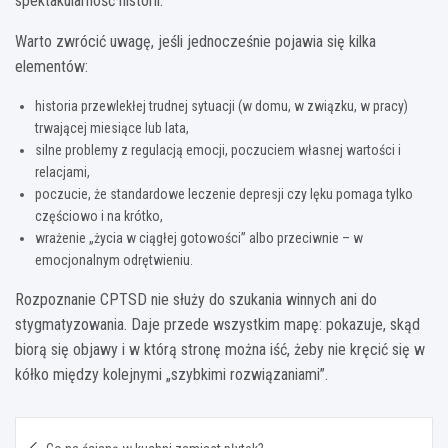
spektakularność historii.
Warto zwrócić uwagę, jeśli jednocześnie pojawia się kilka
elementów:
historia przewlekłej trudnej sytuacji (w domu, w związku, w pracy)
trwającej miesiące lub lata,
silne problemy z regulacją emocji, poczuciem własnej wartości i
relacjami,
poczucie, że standardowe leczenie depresji czy lęku pomaga tylko
częściowo i na krótko,
wrażenie „życia w ciągłej gotowości” albo przeciwnie – w
emocjonalnym odrętwieniu.
Rozpoznanie CPTSD nie służy do szukania winnych ani do
stygmatyzowania. Daje przede wszystkim mapę: pokazuje, skąd
biorą się objawy i w którą stronę można iść, żeby nie kręcić się w
kółko między kolejnymi „szybkimi rozwiązaniami”.
Nawigacja