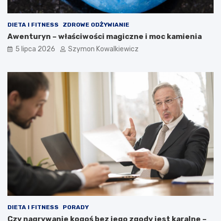
DIETA I FITNESS
ZDROWE ODŻYWIANIE
Awenturyn – właściwości magiczne i moc kamienia
5 lipca 2026
Szymon Kowalkiewicz
DIETA I FITNESS
PORADY
Czy nagrywanie kogoś bez jego zgody jest karalne –