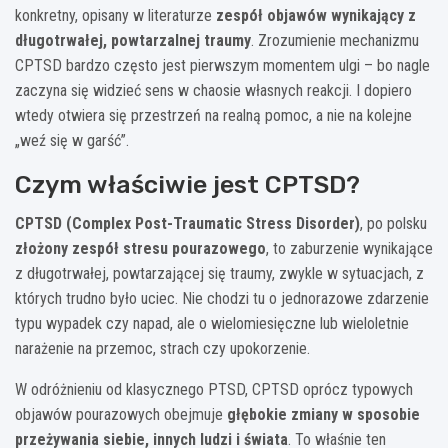
konkretny, opisany w literaturze
zespół objawów wynikający z
długotrwałej, powtarzalnej traumy
. Zrozumienie mechanizmu
CPTSD bardzo często jest pierwszym momentem ulgi – bo nagle
zaczyna się widzieć sens w chaosie własnych reakcji. I dopiero
wtedy otwiera się przestrzeń na realną pomoc, a nie na kolejne
„weź się w garść”.
Czym właściwie jest CPTSD?
CPTSD (Complex Post-Traumatic Stress Disorder)
, po polsku
złożony zespół stresu pourazowego
, to zaburzenie wynikające
z długotrwałej, powtarzającej się traumy, zwykle w sytuacjach, z
których trudno było uciec. Nie chodzi tu o jednorazowe zdarzenie
typu wypadek czy napad, ale o wielomiesięczne lub wieloletnie
narażenie na przemoc, strach czy upokorzenie.
W odróżnieniu od klasycznego PTSD, CPTSD oprócz typowych
objawów pourazowych obejmuje
głębokie zmiany w sposobie
przeżywania siebie, innych ludzi i świata
. To właśnie ten