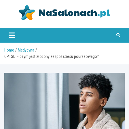
Skip
to
content
nasalonach.pl
Home
Medycyna
CPTSD – czym jest złożony zespół stresu pourazowego?