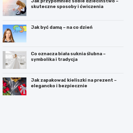
Jak przypomnieć sobie dzieciństwo –
skuteczne sposoby i ćwiczenia
Jak być damą – na co dzień
Co oznacza biała suknia ślubna –
symbolika i tradycja
Jak zapakować kieliszki na prezent –
elegancko i bezpiecznie