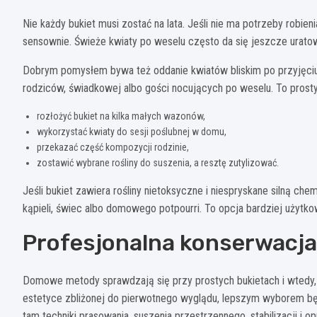
Nie każdy bukiet musi zostać na lata. Jeśli nie ma potrzeby robien
sensownie. Świeże kwiaty po weselu często da się jeszcze uratow
Dobrym pomysłem bywa też oddanie kwiatów bliskim po przyjęciu
rodziców, świadkowej albo gości nocujących po weselu. To prosty
rozłożyć bukiet na kilka małych wazonów,
wykorzystać kwiaty do sesji poślubnej w domu,
przekazać część kompozycji rodzinie,
zostawić wybrane rośliny do suszenia, a resztę zutylizować.
Jeśli bukiet zawiera rośliny nietoksyczne i niespryskane silną c
kąpieli, świec albo domowego potpourri. To opcja bardziej użytko
Profesjonalna konserwacj
Domowe metody sprawdzają się przy prostych bukietach i wtedy, g
estetyce zbliżonej do pierwotnego wyglądu, lepszym wyborem bę
tam techniki prasowania, suszenia przestrzennego, stabilizacji i op