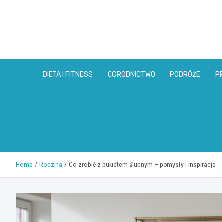
Skip
to
content
DIETA I FITNESS
OGRODNICTWO
PODRÓŻE
P
Home
Rodzina
Co zrobić z bukietem ślubnym – pomysły i inspiracje