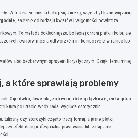
iłę. W trakcie schnięcia łodygi się kurczą, więc zbyt luźne wiązanie
ygodnie
, zależnie od rodzaju kwiatów i wilgotności powietrza.
kowym. To metoda dokładniejsza, bo lepiej chroni płatki i kolor, ale
suszonych kwiatów można odtworzyć mini-kompozycję w ramce lub
wiatów albo bezbarwnym sprayem florystycznym. Dzięki temu mniej
j, a które sprawiają problemy
tach.
Gipsówka, lawenda, zatrwian, róże gałązkowe, eukaliptus
truktura po utracie wody nadal wygląda estetycznie.
 tulipany czy storczyki często tracą formę, a jasne płatki
 lepszy efekt daje profesjonalne prasowanie lub zatapianie
ości.