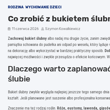
RODZINA
WYCHOWANIE DZIECI
Co zrobić z bukietem ślub
11 czerwca 2026
Szymon Kowalkiewicz
Zachowaj bukiet ślubny
albo nadaj mu drugie życie, zanim zwięd
pamiątka schowana do pudełka ani odpad po weselu, który ląduje w 
na dekorację albo wykorzystać w bardziej praktyczny sposób.
Dob
najwięcej możliwości i zwykle przesądza o efekcie końcowym. Wa
Dlaczego warto zaplanować 
ślubie
Bukiet ślubny zwykle wygląda najlepiej jeszcze tego samego dnia i
kształt. Jeśli planowane jest suszenie albo profesjonalna konser
Znaczenie ma też rodzaj roślin.
Róże, eustomy, lawenda, gipsów