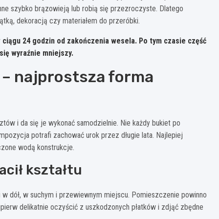
 inne szybko brązowieją lub robią się przezroczyste. Dlatego
iątką, dekoracją czy materiałem do przeróbki.
w ciągu
24 godzin
od zakończenia wesela. Po tym czasie część
się wyraźnie mniejszy.
 – najprostsza forma
tów i da się je wykonać samodzielnie. Nie każdy bukiet po
mpozycja potrafi zachować urok przez długie lata. Najlepiej
ączone wodą konstrukcje.
acił kształtu
mi w dół, w suchym i przewiewnym miejscu. Pomieszczenie powinno
ajpierw delikatnie oczyścić z uszkodzonych płatków i zdjąć zbędne