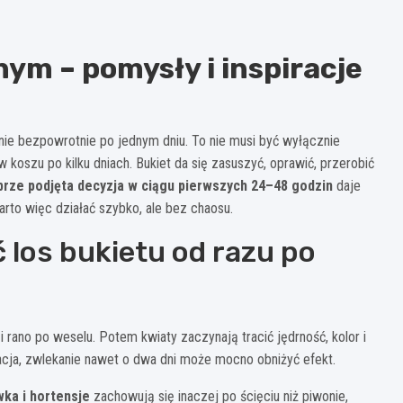
nym – pomysły i inspiracje
nie bezpowrotnie po jednym dniu. To nie musi być wyłącznie
koszu po kilku dniach. Bukiet da się zasuszyć, oprawić, przerobić
rze podjęta decyzja w ciągu pierwszych 24–48 godzin
daje
rto więc działać szybko, ale bez chaosu.
los bukietu od razu po
 rano po weselu. Potem kwiaty zaczynają tracić jędrność, kolor i
wacja, zwlekanie nawet o dwa dni może mocno obniżyć efekt.
ka i hortensje
zachowują się inaczej po ścięciu niż piwonie,