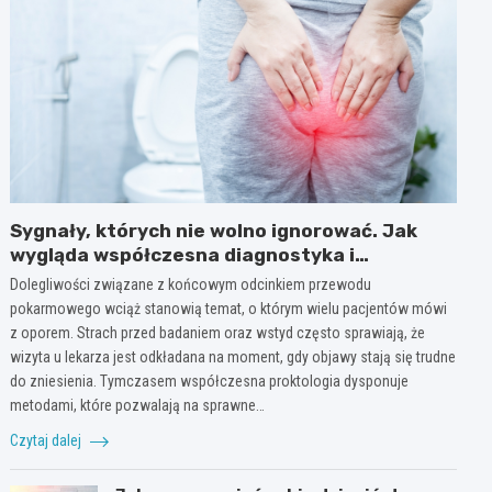
Sygnały, których nie wolno ignorować. Jak
wygląda współczesna diagnostyka i
profilaktyka w proktologii?
Dolegliwości związane z końcowym odcinkiem przewodu
pokarmowego wciąż stanowią temat, o którym wielu pacjentów mówi
z oporem. Strach przed badaniem oraz wstyd często sprawiają, że
wizyta u lekarza jest odkładana na moment, gdy objawy stają się trudne
do zniesienia. Tymczasem współczesna proktologia dysponuje
metodami, które pozwalają na sprawne…
Czytaj dalej