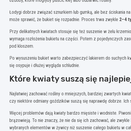
ozdoby, które mogłyby puścić klej albo odbarwić rośliny.
Łodygi dobrze związać sznurkiem lub gumką, ale bez ściskania na s
może sprawić, że bukiet się rozpadnie. Proces trwa zwykle
2–4 t
Przy delikatnych kwiatach stosuje się też suszenie w żelu krzemion
wymaga rozłożenia bukietu na części. Potem z pojedynczych za
pod kloszem.
Po wysuszeniu bukiet warto zabezpieczyć lakierem do suchych k
się osypuje i dłużej wygląda schludnie.
Które kwiaty suszą się najlepie
Najłatwiej zachować rośliny o mniejszych, bardziej zwartych kwia
czy niektóre odmiany goździków suszą się naprawdę dobrze. Ich s
Więcej problemów dają kwiaty bardzo mięsiste i wodniste. Piwonie,
brązowieją. To nie znaczy, że nie da się ich zachować, ale zwykle
wybranych elementów w żywicy niż suszenie całego bukietu w cał