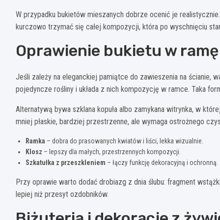
W przypadku bukietów mieszanych dobrze ocenić je realistycznie. 
kurczowo trzymać się całej kompozycji, która po wyschnięciu stan
Oprawienie bukietu w ramę 
Jeśli zależy na eleganckiej pamiątce do zawieszenia na ścianie, 
pojedyncze rośliny i układa z nich kompozycję w ramce. Taka for
Alternatywą bywa szklana kopuła albo zamykana witrynka, w które
mniej płaskie, bardziej przestrzenne, ale wymaga ostrożnego czysz
Ramka
– dobra do prasowanych kwiatów i liści, lekka wizualnie.
Klosz
– lepszy dla małych, przestrzennych kompozycji.
Szkatułka z przeszkleniem
– łączy funkcję dekoracyjną i ochronną.
Przy oprawie warto dodać drobiazg z dnia ślubu: fragment wstążki, 
lepiej niż przesyt ozdobników.
Biżuteria i dekoracje z ży