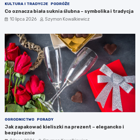
KULTURA I TRADYCJE
PODRÓŻE
Co oznacza biała suknia ślubna – symbolika i tradycja
10 lipca 2026
Szymon Kowalkiewicz
OGRODNICTWO
PORADY
Jak zapakować kieliszki na prezent – elegancko i
bezpiecznie