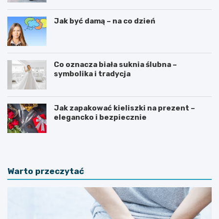
Jak być damą – na co dzień
Co oznacza biała suknia ślubna –
symbolika i tradycja
Jak zapakować kieliszki na prezent –
elegancko i bezpiecznie
Warto przeczytać