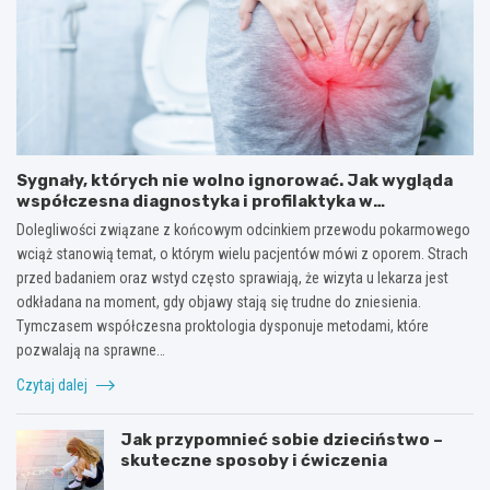
Sygnały, których nie wolno ignorować. Jak wygląda
współczesna diagnostyka i profilaktyka w
proktologii?
Dolegliwości związane z końcowym odcinkiem przewodu pokarmowego
wciąż stanowią temat, o którym wielu pacjentów mówi z oporem. Strach
przed badaniem oraz wstyd często sprawiają, że wizyta u lekarza jest
odkładana na moment, gdy objawy stają się trudne do zniesienia.
Tymczasem współczesna proktologia dysponuje metodami, które
pozwalają na sprawne…
Czytaj dalej
Jak przypomnieć sobie dzieciństwo –
skuteczne sposoby i ćwiczenia