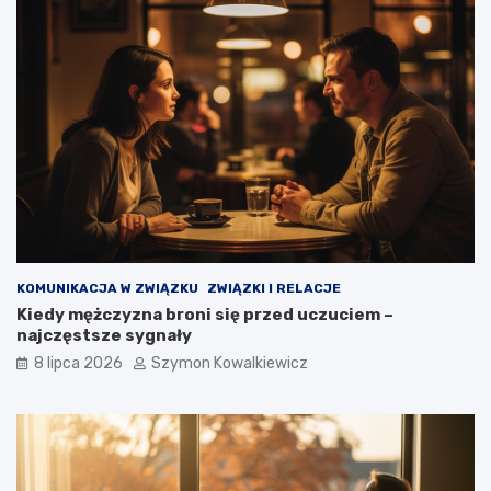
KOMUNIKACJA W ZWIĄZKU
ZWIĄZKI I RELACJE
Kiedy mężczyzna broni się przed uczuciem –
najczęstsze sygnały
8 lipca 2026
Szymon Kowalkiewicz