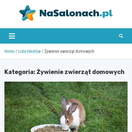
Skip
to
content
nasalonach.pl
Home
Lista tekstów
Żywienie zwierząt domowych
Kategoria:
Żywienie zwierząt domowych