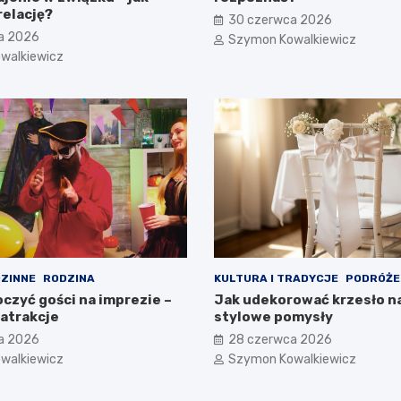
relację?
30 czerwca 2026
a 2026
Szymon Kowalkiewicz
walkiewicz
ZINNE
RODZINA
KULTURA I TRADYCJE
PODRÓŻE
czyć gości na imprezie –
Jak udekorować krzesło n
atrakcje
stylowe pomysły
a 2026
28 czerwca 2026
walkiewicz
Szymon Kowalkiewicz