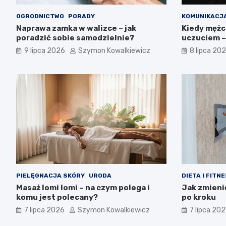
OGRODNICTWO
PORADY
KOMUNIKACJA
Naprawa zamka w walizce – jak
Kiedy mężc
poradzić sobie samodzielnie?
uczuciem –
9 lipca 2026
Szymon Kowalkiewicz
8 lipca 20
PIELĘGNACJA SKÓRY
URODA
DIETA I FITN
Masaż lomi lomi – na czym polega i
Jak zmieni
komu jest polecany?
po kroku
7 lipca 2026
Szymon Kowalkiewicz
7 lipca 20