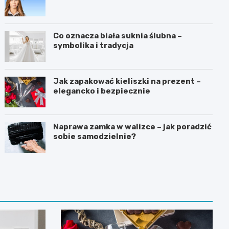
Co oznacza biała suknia ślubna –
symbolika i tradycja
Jak zapakować kieliszki na prezent –
elegancko i bezpiecznie
Naprawa zamka w walizce – jak poradzić
sobie samodzielnie?