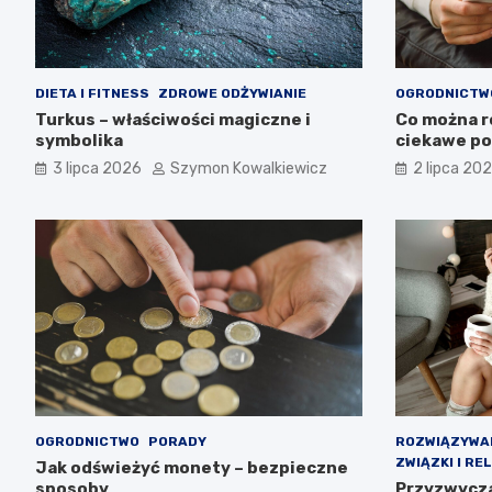
DIETA I FITNESS
ZDROWE ODŻYWIANIE
OGRODNICTW
Turkus – właściwości magiczne i
Co można r
symbolika
ciekawe p
3 lipca 2026
Szymon Kowalkiewicz
2 lipca 20
OGRODNICTWO
PORADY
ROZWIĄZYWAN
ZWIĄZKI I RE
Jak odświeżyć monety – bezpieczne
sposoby
Przyzwycza