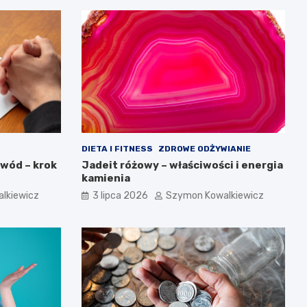
DIETA I FITNESS
ZDROWE ODŻYWIANIE
zwód – krok
Jadeit różowy – właściwości i energia
kamienia
lkiewicz
3 lipca 2026
Szymon Kowalkiewicz