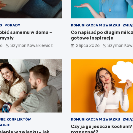
O
PORADY
KOMUNIKACJA W ZWIĄZKU
ZWIĄ
obić samemu w domu –
Co napisać po długim milcz
omysły
gotowe inspiracje
26
Szymon Kowalkiewicz
2 lipca 2026
Szymon Kowa
IE KONFLIKTÓW
KOMUNIKACJA W ZWIĄZKU
ZWIĄ
LACJE
Czy ja go jeszcze kocham?
jenie w związku – jak
rozpoznać?