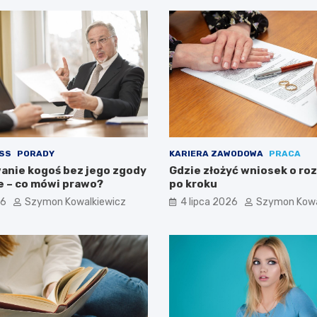
ESS
PORADY
KARIERA ZAWODOWA
PRACA
anie kogoś bez jego zgody
Gdzie złożyć wniosek o ro
ne – co mówi prawo?
po kroku
26
Szymon Kowalkiewicz
4 lipca 2026
Szymon Kowa