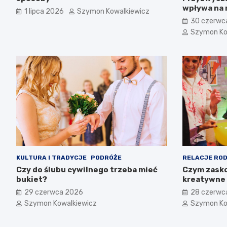
wpływa na 
1 lipca 2026
Szymon Kowalkiewicz
30 czerwc
Szymon Ko
KULTURA I TRADYCJE
PODRÓŻE
RELACJE ROD
Czy do ślubu cywilnego trzeba mieć
Czym zasko
bukiet?
kreatywne 
29 czerwca 2026
28 czerwc
Szymon Kowalkiewicz
Szymon Ko