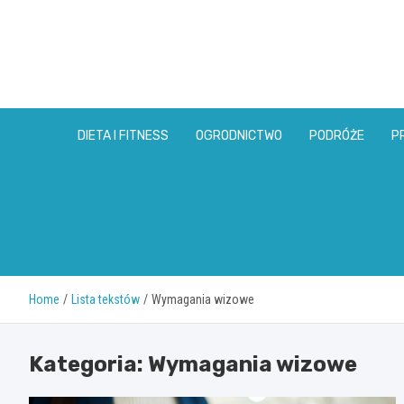
Skip
to
content
DIETA I FITNESS
OGRODNICTWO
PODRÓŻE
P
Home
Lista tekstów
Wymagania wizowe
Kategoria:
Wymagania wizowe