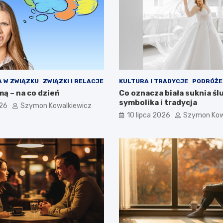
 W ZWIĄZKU
ZWIĄZKI I RELACJE
KULTURA I TRADYCJE
PODRÓŻE
ą – na co dzień
Co oznacza biała suknia śl
symbolika i tradycja
026
Szymon Kowalkiewicz
10 lipca 2026
Szymon Kow