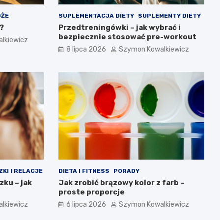
ÓŻE
SUPLEMENTACJA DIETY
SUPLEMENTY DIETY
?
Przedtreningówki – jak wybrać i
bezpiecznie stosować pre-workout
lkiewicz
8 lipca 2026
Szymon Kowalkiewicz
ZKI I RELACJE
DIETA I FITNESS
PORADY
ku – jak
Jak zrobić brązowy kolor z farb –
proste proporcje
lkiewicz
6 lipca 2026
Szymon Kowalkiewicz