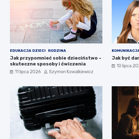
EDUKACJA DZIECI
RODZINA
KOMUNIKACJA
Jak przypomnieć sobie dzieciństwo –
Jak być dam
skuteczne sposoby i ćwiczenia
10 lipca 2
11 lipca 2026
Szymon Kowalkiewicz