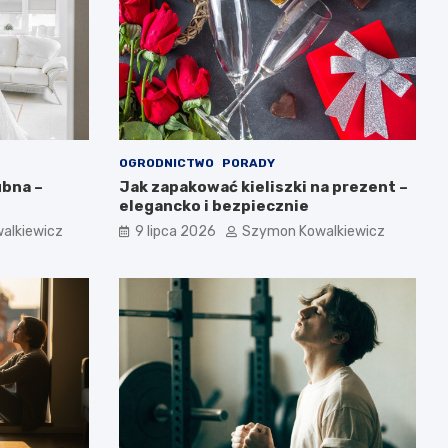
OGRODNICTWO
PORADY
ubna –
Jak zapakować kieliszki na prezent –
elegancko i bezpiecznie
alkiewicz
9 lipca 2026
Szymon Kowalkiewicz