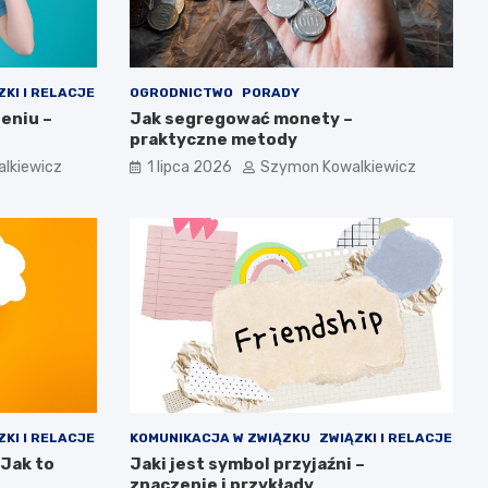
ZKI I RELACJE
OGRODNICTWO
PORADY
eniu –
Jak segregować monety –
praktyczne metody
lkiewicz
1 lipca 2026
Szymon Kowalkiewicz
ZKI I RELACJE
KOMUNIKACJA W ZWIĄZKU
ZWIĄZKI I RELACJE
 Jak to
Jaki jest symbol przyjaźni –
znaczenie i przykłady