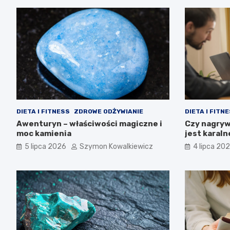
DIETA I FITNESS
ZDROWE ODŻYWIANIE
DIETA I FITN
Awenturyn – właściwości magiczne i
Czy nagryw
moc kamienia
jest karal
5 lipca 2026
Szymon Kowalkiewicz
4 lipca 20