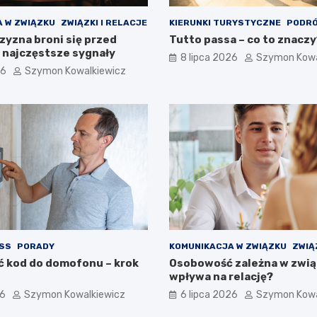
 W ZWIĄZKU
ZWIĄZKI I RELACJE
KIERUNKI TURYSTYCZNE
PODR
zyzna broni się przed
Tutto passa – co to znaczy
 najczęstsze sygnały
8 lipca 2026
Szymon Kowa
26
Szymon Kowalkiewicz
ESS
PORADY
KOMUNIKACJA W ZWIĄZKU
ZWIĄ
ć kod do domofonu – krok
Osobowość zależna w związ
wpływa na relację?
26
Szymon Kowalkiewicz
6 lipca 2026
Szymon Kowa