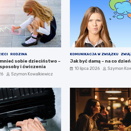
IECI
RODZINA
KOMUNIKACJA W ZWIĄZKU
ZWIĄ
mnieć sobie dzieciństwo –
Jak być damą – na co dzień
sposoby i ćwiczenia
10 lipca 2026
Szymon Kow
26
Szymon Kowalkiewicz