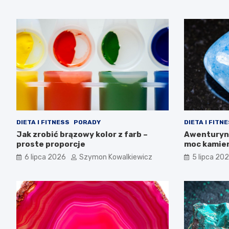
DIETA I FITNESS
PORADY
DIETA I FITN
Jak zrobić brązowy kolor z farb –
Awenturyn 
proste proporcje
moc kamie
6 lipca 2026
Szymon Kowalkiewicz
5 lipca 20