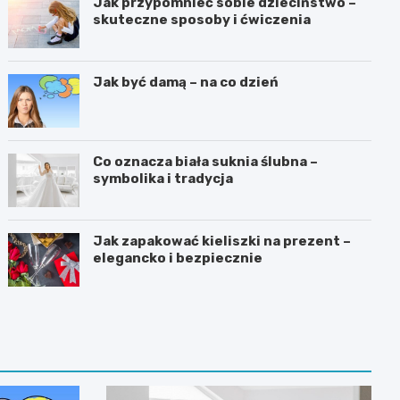
Jak przypomnieć sobie dzieciństwo –
skuteczne sposoby i ćwiczenia
Jak być damą – na co dzień
Co oznacza biała suknia ślubna –
symbolika i tradycja
Jak zapakować kieliszki na prezent –
elegancko i bezpiecznie