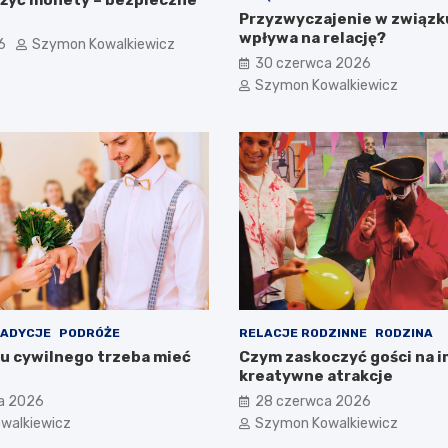
Przyzwyczajenie w związku
wpływa na relację?
6
Szymon Kowalkiewicz
30 czerwca 2026
Szymon Kowalkiewicz
RADYCJE
PODRÓŻE
RELACJE RODZINNE
RODZINA
bu cywilnego trzeba mieć
Czym zaskoczyć gości na i
kreatywne atrakcje
a 2026
28 czerwca 2026
walkiewicz
Szymon Kowalkiewicz