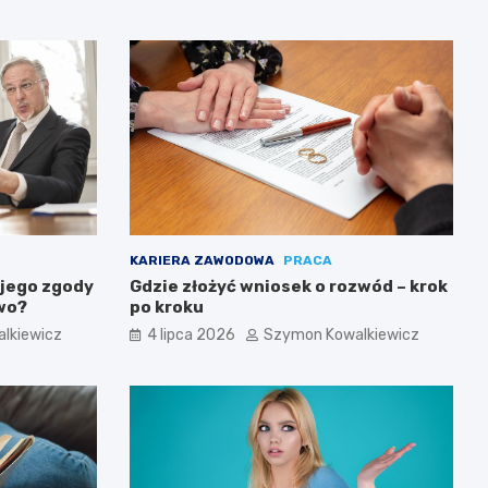
KARIERA ZAWODOWA
PRACA
 jego zgody
Gdzie złożyć wniosek o rozwód – krok
awo?
po kroku
lkiewicz
4 lipca 2026
Szymon Kowalkiewicz