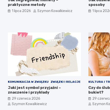
praktyczne metody
sposoby
1 lipca 2026
Szymon Kowalkiewicz
1 lipca 202
KOMUNIKACJA W ZWIĄZKU
ZWIĄZKI I RELACJE
KULTURA I T
Jaki jest symbol przyjaźni –
Czy do ślu
znaczenie i przykłady
bukiet?
29 czerwca 2026
29 czerwc
Szymon Kowalkiewicz
Szymon Ko