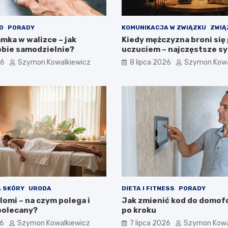
O
PORADY
KOMUNIKACJA W ZWIĄZKU
ZWIĄ
mka w walizce – jak
Kiedy mężczyzna broni się
obie samodzielnie?
uczuciem – najczęstsze s
26
Szymon Kowalkiewicz
8 lipca 2026
Szymon Kowa
 SKÓRY
URODA
DIETA I FITNESS
PORADY
lomi – na czym polega i
Jak zmienić kod do domofo
polecany?
po kroku
26
Szymon Kowalkiewicz
7 lipca 2026
Szymon Kowa