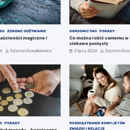
ESS
ZDROWE ODŻYWIANIE
OGRODNICTWO
PORADY
łaściwości magiczne i
Co można robić samemu w
ciekawe pomysły
26
Szymon Kowalkiewicz
2 lipca 2026
Szymon Kowa
O
PORADY
ROZWIĄZYWANIE KONFLIKTÓW
ZWIĄZKI I RELACJE
żyć monety – bezpieczne