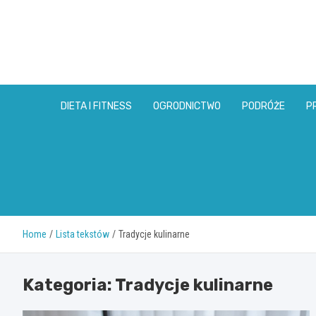
Skip
to
content
DIETA I FITNESS
OGRODNICTWO
PODRÓŻE
P
Home
Lista tekstów
Tradycje kulinarne
Kategoria:
Tradycje kulinarne