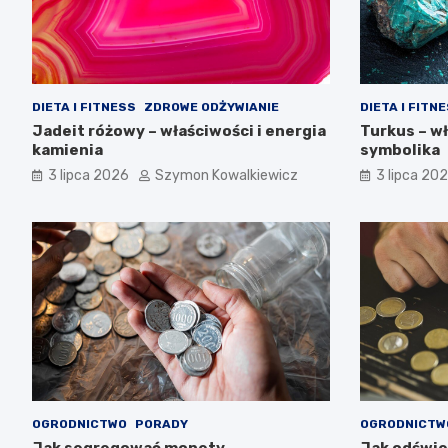
DIETA I FITNESS
ZDROWE ODŻYWIANIE
DIETA I FITN
Jadeit różowy – właściwości i energia
Turkus – w
kamienia
symbolika
3 lipca 2026
Szymon Kowalkiewicz
3 lipca 20
OGRODNICTWO
PORADY
OGRODNICTW
Jak segregować monety –
Jak odświe