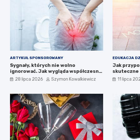
ARTYKUŁ SPONSOROWANY
EDUKACJA DZ
Sygnały, których nie wolno
Jak przypo
ignorować. Jak wygląda współczesna
skuteczne 
diagnostyka i profilaktyka w
28 lipca 2026
Szymon Kowalkiewicz
11 lipca 20
proktologii?