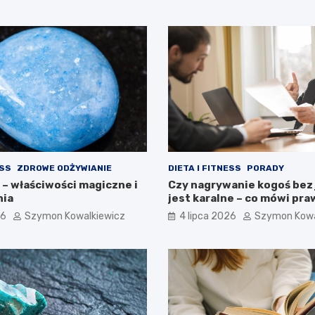
ESS
ZDROWE ODŻYWIANIE
DIETA I FITNESS
PORADY
– właściwości magiczne i
Czy nagrywanie kogoś bez
nia
jest karalne – co mówi pr
26
Szymon Kowalkiewicz
4 lipca 2026
Szymon Kowa