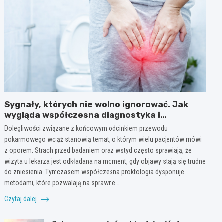
Sygnały, których nie wolno ignorować. Jak
wygląda współczesna diagnostyka i
profilaktyka w proktologii?
Dolegliwości związane z końcowym odcinkiem przewodu
pokarmowego wciąż stanowią temat, o którym wielu pacjentów mówi
z oporem. Strach przed badaniem oraz wstyd często sprawiają, że
wizyta u lekarza jest odkładana na moment, gdy objawy stają się trudne
do zniesienia. Tymczasem współczesna proktologia dysponuje
metodami, które pozwalają na sprawne…
Czytaj dalej