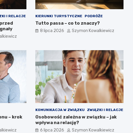
ZKI I RELACJE
KIERUNKI TURYSTYCZNE
PODRÓŻE
 przed
Tutto passa – co to znaczy?
ygnały
8 lipca 2026
Szymon Kowalkiewicz
lkiewicz
KOMUNIKACJA W ZWIĄZKU
ZWIĄZKI I RELACJE
nu – krok
Osobowość zależna w związku – jak
wpływa na relację?
lkiewicz
6 lipca 2026
Szymon Kowalkiewicz