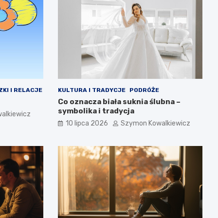
ZKI I RELACJE
KULTURA I TRADYCJE
PODRÓŻE
Co oznacza biała suknia ślubna –
symbolika i tradycja
alkiewicz
10 lipca 2026
Szymon Kowalkiewicz