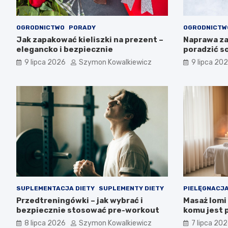
OGRODNICTWO
PORADY
OGRODNICTW
Jak zapakować kieliszki na prezent –
Naprawa za
elegancko i bezpiecznie
poradzić s
9 lipca 2026
Szymon Kowalkiewicz
9 lipca 20
SUPLEMENTACJA DIETY
SUPLEMENTY DIETY
PIELĘGNACJA
Przedtreningówki – jak wybrać i
Masaż lomi 
bezpiecznie stosować pre-workout
komu jest 
8 lipca 2026
Szymon Kowalkiewicz
7 lipca 20