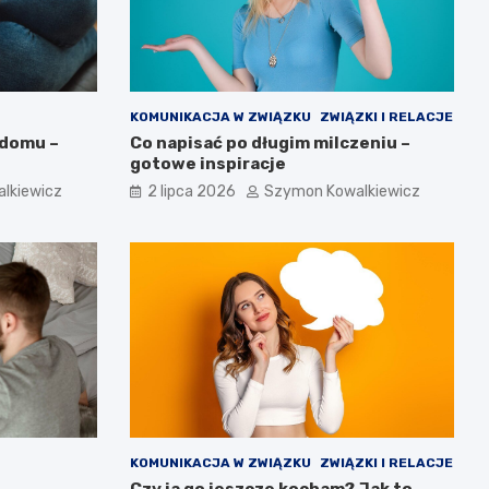
KOMUNIKACJA W ZWIĄZKU
ZWIĄZKI I RELACJE
 domu –
Co napisać po długim milczeniu –
gotowe inspiracje
lkiewicz
2 lipca 2026
Szymon Kowalkiewicz
KOMUNIKACJA W ZWIĄZKU
ZWIĄZKI I RELACJE
Czy ja go jeszcze kocham? Jak to