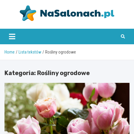
Skip
to
content
nasalonach.pl
Home
Lista tekstów
Rośliny ogrodowe
Kategoria:
Rośliny ogrodowe