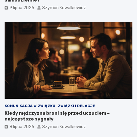
samodzielnie?
9 lipca 2026
Szymon Kowalkiewicz
KOMUNIKACJA W ZWIĄZKU
ZWIĄZKI I RELACJE
Kiedy mężczyzna broni się przed uczuciem –
najczęstsze sygnały
8 lipca 2026
Szymon Kowalkiewicz