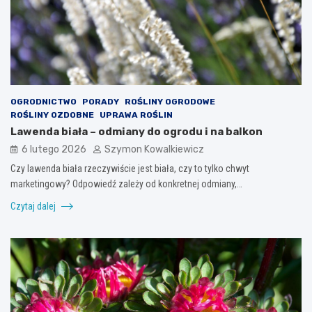
OGRODNICTWO
PORADY
ROŚLINY OGRODOWE
ROŚLINY OZDOBNE
UPRAWA ROŚLIN
Lawenda biała – odmiany do ogrodu i na balkon
6 lutego 2026
Szymon Kowalkiewicz
Czy lawenda biała rzeczywiście jest biała, czy to tylko chwyt
marketingowy? Odpowiedź zależy od konkretnej odmiany,…
Czytaj dalej