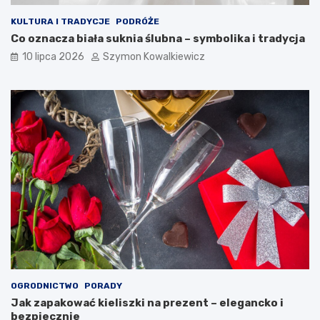
KULTURA I TRADYCJE
PODRÓŻE
Co oznacza biała suknia ślubna – symbolika i tradycja
10 lipca 2026
Szymon Kowalkiewicz
OGRODNICTWO
PORADY
Jak zapakować kieliszki na prezent – elegancko i
bezpiecznie