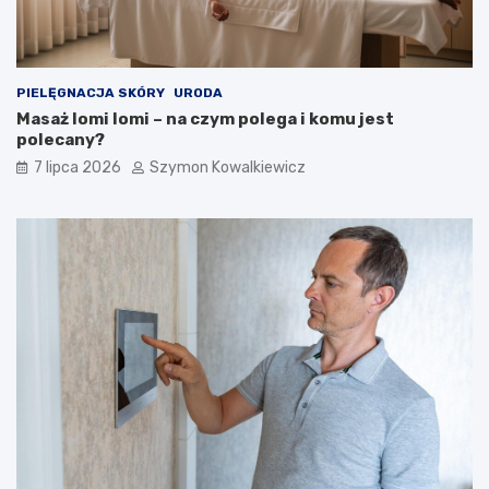
PIELĘGNACJA SKÓRY
URODA
Masaż lomi lomi – na czym polega i komu jest
polecany?
7 lipca 2026
Szymon Kowalkiewicz