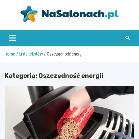
Skip
to
content
nasalonach.pl
Home
Lista tekstów
Oszczędność energii
Kategoria:
Oszczędność energii