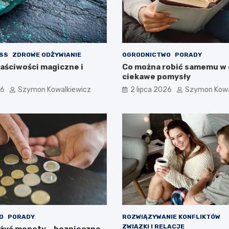
ESS
ZDROWE ODŻYWIANIE
OGRODNICTWO
PORADY
łaściwości magiczne i
Co można robić samemu w
ciekawe pomysły
26
Szymon Kowalkiewicz
2 lipca 2026
Szymon Kowa
O
PORADY
ROZWIĄZYWANIE KONFLIKTÓW
ZWIĄZKI I RELACJE
żyć monety – bezpieczne