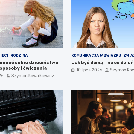
IECI
RODZINA
KOMUNIKACJA W ZWIĄZKU
ZWIĄ
mnieć sobie dzieciństwo –
Jak być damą – na co dzień
sposoby i ćwiczenia
10 lipca 2026
Szymon Kow
26
Szymon Kowalkiewicz