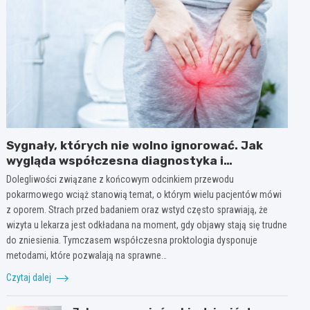
Sygnały, których nie wolno ignorować. Jak
wygląda współczesna diagnostyka i
profilaktyka w proktologii?
Dolegliwości związane z końcowym odcinkiem przewodu
pokarmowego wciąż stanowią temat, o którym wielu pacjentów mówi
z oporem. Strach przed badaniem oraz wstyd często sprawiają, że
wizyta u lekarza jest odkładana na moment, gdy objawy stają się trudne
do zniesienia. Tymczasem współczesna proktologia dysponuje
metodami, które pozwalają na sprawne…
Czytaj dalej