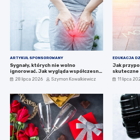
ARTYKUŁ SPONSOROWANY
EDUKACJA DZ
Sygnały, których nie wolno
Jak przypo
ignorować. Jak wygląda współczesna
skuteczne 
diagnostyka i profilaktyka w
28 lipca 2026
Szymon Kowalkiewicz
11 lipca 20
proktologii?