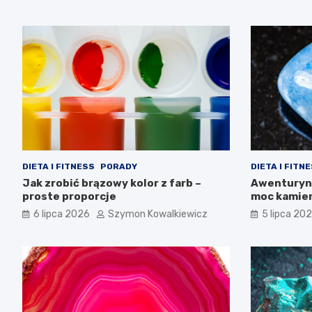
DIETA I FITNESS
PORADY
DIETA I FITN
Jak zrobić brązowy kolor z farb –
Awenturyn 
proste proporcje
moc kamie
6 lipca 2026
Szymon Kowalkiewicz
5 lipca 20