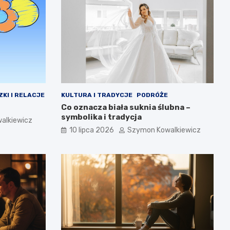
ZKI I RELACJE
KULTURA I TRADYCJE
PODRÓŻE
Co oznacza biała suknia ślubna –
symbolika i tradycja
alkiewicz
10 lipca 2026
Szymon Kowalkiewicz