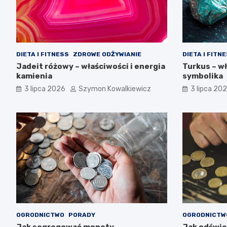
DIETA I FITNESS
ZDROWE ODŻYWIANIE
DIETA I FITN
Jadeit różowy – właściwości i energia
Turkus – w
kamienia
symbolika
3 lipca 2026
Szymon Kowalkiewicz
3 lipca 20
OGRODNICTWO
PORADY
OGRODNICTW
Jak segregować monety –
Jak odświe