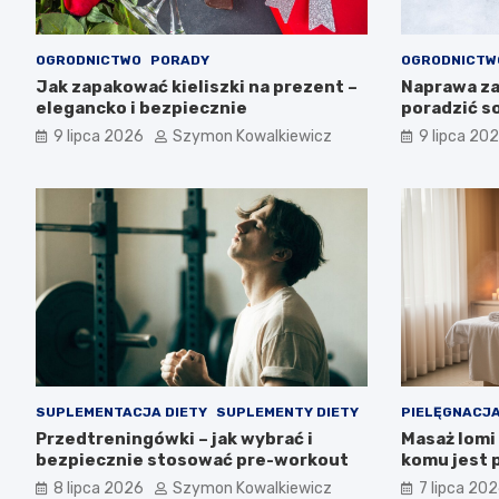
OGRODNICTWO
PORADY
OGRODNICTW
Jak zapakować kieliszki na prezent –
Naprawa za
elegancko i bezpiecznie
poradzić s
9 lipca 2026
Szymon Kowalkiewicz
9 lipca 20
SUPLEMENTACJA DIETY
SUPLEMENTY DIETY
PIELĘGNACJA
Przedtreningówki – jak wybrać i
Masaż lomi 
bezpiecznie stosować pre-workout
komu jest 
8 lipca 2026
Szymon Kowalkiewicz
7 lipca 20