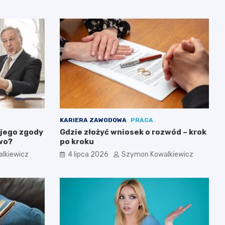
KARIERA ZAWODOWA
PRACA
 jego zgody
Gdzie złożyć wniosek o rozwód – krok
awo?
po kroku
lkiewicz
4 lipca 2026
Szymon Kowalkiewicz