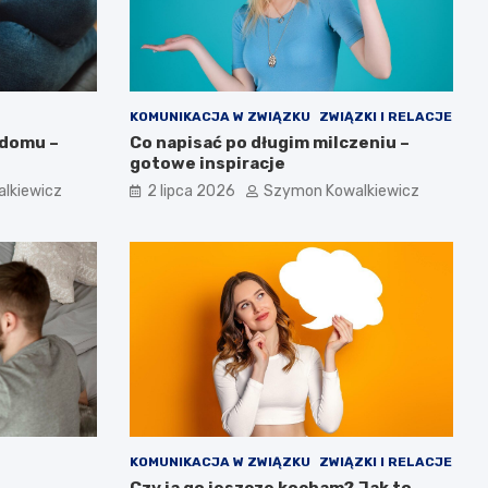
KOMUNIKACJA W ZWIĄZKU
ZWIĄZKI I RELACJE
 domu –
Co napisać po długim milczeniu –
gotowe inspiracje
lkiewicz
2 lipca 2026
Szymon Kowalkiewicz
KOMUNIKACJA W ZWIĄZKU
ZWIĄZKI I RELACJE
Czy ja go jeszcze kocham? Jak to