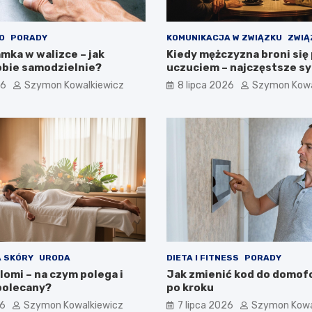
O
PORADY
KOMUNIKACJA W ZWIĄZKU
ZWIĄ
mka w walizce – jak
Kiedy mężczyzna broni się
obie samodzielnie?
uczuciem – najczęstsze s
26
Szymon Kowalkiewicz
8 lipca 2026
Szymon Kowa
 SKÓRY
URODA
DIETA I FITNESS
PORADY
lomi – na czym polega i
Jak zmienić kod do domofo
polecany?
po kroku
26
Szymon Kowalkiewicz
7 lipca 2026
Szymon Kowa