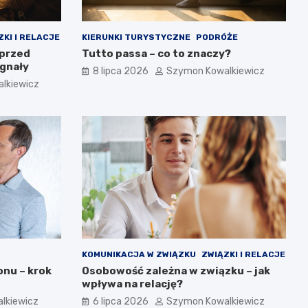
ZKI I RELACJE
KIERUNKI TURYSTYCZNE
PODRÓŻE
 przed
Tutto passa – co to znaczy?
ygnały
8 lipca 2026
Szymon Kowalkiewicz
lkiewicz
KOMUNIKACJA W ZWIĄZKU
ZWIĄZKI I RELACJE
nu – krok
Osobowość zależna w związku – jak
wpływa na relację?
lkiewicz
6 lipca 2026
Szymon Kowalkiewicz