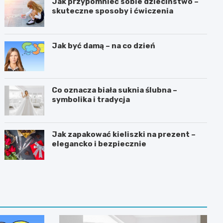
Jak przypomnieć sobie dzieciństwo –
skuteczne sposoby i ćwiczenia
Jak być damą – na co dzień
Co oznacza biała suknia ślubna –
symbolika i tradycja
Jak zapakować kieliszki na prezent –
elegancko i bezpiecznie