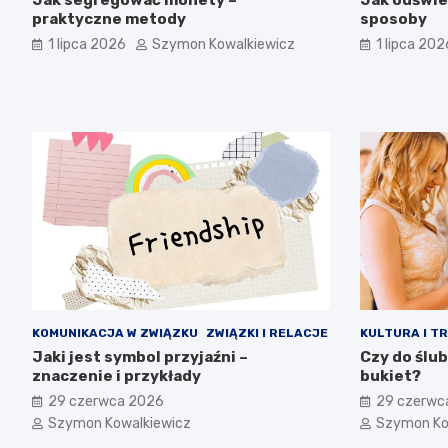
praktyczne metody
sposoby
1 lipca 2026
Szymon Kowalkiewicz
1 lipca 202
KOMUNIKACJA W ZWIĄZKU
ZWIĄZKI I RELACJE
KULTURA I T
Jaki jest symbol przyjaźni –
Czy do ślu
znaczenie i przykłady
bukiet?
29 czerwca 2026
29 czerwc
Szymon Kowalkiewicz
Szymon Ko