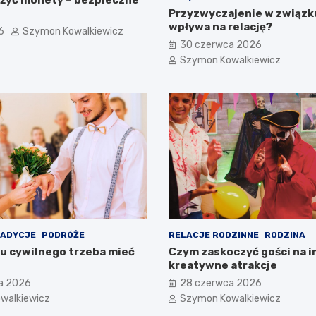
Przyzwyczajenie w związku
wpływa na relację?
6
Szymon Kowalkiewicz
30 czerwca 2026
Szymon Kowalkiewicz
RADYCJE
PODRÓŻE
RELACJE RODZINNE
RODZINA
bu cywilnego trzeba mieć
Czym zaskoczyć gości na i
kreatywne atrakcje
a 2026
28 czerwca 2026
walkiewicz
Szymon Kowalkiewicz