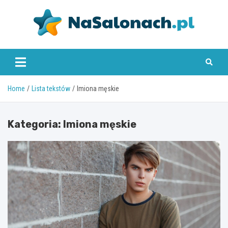
Skip
to
content
nasalonach.pl
Home
Lista tekstów
Imiona męskie
Kategoria:
Imiona męskie