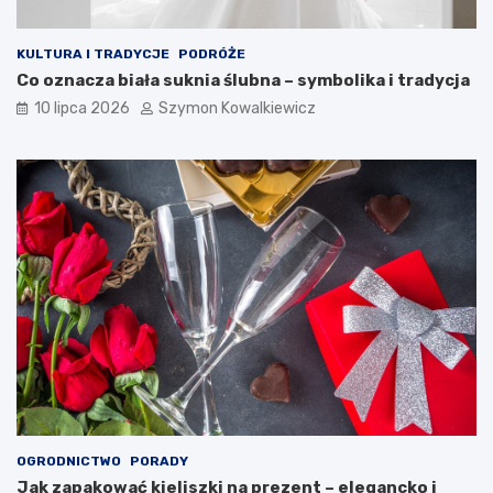
KULTURA I TRADYCJE
PODRÓŻE
Co oznacza biała suknia ślubna – symbolika i tradycja
10 lipca 2026
Szymon Kowalkiewicz
OGRODNICTWO
PORADY
Jak zapakować kieliszki na prezent – elegancko i