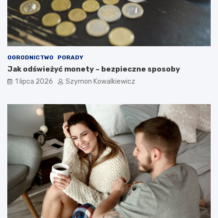
OGRODNICTWO
PORADY
Jak odświeżyć monety – bezpieczne sposoby
1 lipca 2026
Szymon Kowalkiewicz