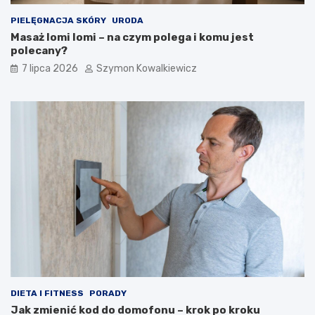
PIELĘGNACJA SKÓRY
URODA
Masaż lomi lomi – na czym polega i komu jest
polecany?
7 lipca 2026
Szymon Kowalkiewicz
DIETA I FITNESS
PORADY
Jak zmienić kod do domofonu – krok po kroku