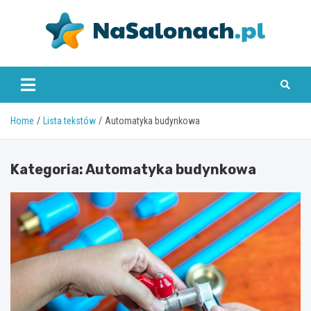
Skip
to
content
nasalonach.pl
Home
Lista tekstów
Automatyka budynkowa
Kategoria:
Automatyka budynkowa