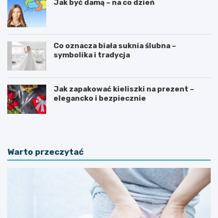
Jak być damą – na co dzień
Co oznacza biała suknia ślubna –
symbolika i tradycja
Jak zapakować kieliszki na prezent –
elegancko i bezpiecznie
Warto przeczytać