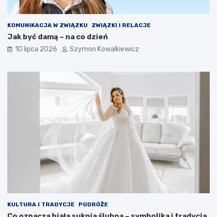
KOMUNIKACJA W ZWIĄZKU
ZWIĄZKI I RELACJE
Jak być damą – na co dzień
10 lipca 2026
Szymon Kowalkiewicz
KULTURA I TRADYCJE
PODRÓŻE
Co oznacza biała suknia ślubna – symbolika i tradycja