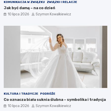
KOMUNIKACJA W ZWIĄZKU
ZWIĄZKI I RELACJE
Jak być damą – na co dzień
10 lipca 2026
Szymon Kowalkiewicz
KULTURA I TRADYCJE
PODRÓŻE
Co oznacza biała suknia ślubna – symbolika i tradycja
10 lipca 2026
Szymon Kowalkiewicz